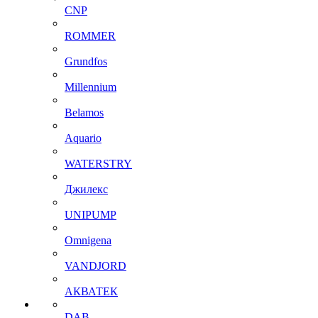
CNP
ROMMER
Grundfos
Millennium
Belamos
Aquario
WATERSTRY
Джилекс
UNIPUMP
Omnigena
VANDJORD
АКВАТЕК
DAB