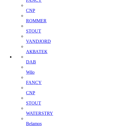
FANCY
CNP
ROMMER
STOUT
VANDJORD
АКВАТЕК
DAB
Wilo
FANCY
CNP
STOUT
WATERSTRY
Belamos