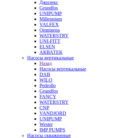
Джилекс
Grundfos
UNIPUMP
Millennium
VALFEX
Omnigena
WATERSTRY
UNI-FITT
ELSEN
АКВАТЕК
Насосы вертикальные
Назад
Насосы вертикальные
DAB
WILO
Pedrollo
Grundfos
FANCY
WATERSTRY
CNP
VANDJORD
UNIPUMP
Wester
IMP PUMPS
Насосы скважинные