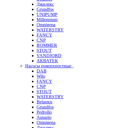
Джилекс
Grundfos
UNIPUMP
Millennium
Omnigena
WATERSTRY
FANCY
CNP
ROMMER
STOUT
VANDJORD
АКВАТЕК
Насосы поверхностные
DAB
Wilo
FANCY
CNP
STOUT
WATERSTRY
Belamos
Grundfos
Pedrollo
Aquario
Omnigena
Джилекс