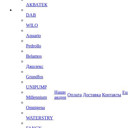
АКВАТЕК
DAB
WILO
Aquario
Pedrollo
Belamos
Джилекс
Grundfos
UNIPUMP
Наши
Ещ
Оплата
Доставка
Контакты
Millennium
акции
Omnigena
WATERSTRY