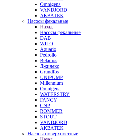
Omnigena
VANDJORD
АКВАТЕК
Насосы фекальные
Назад
Насосы фекальные
DAB
WILO
Aquario
Pedrollo
Belamos
Джилекс
Grundfos
UNIPUMP
Millennium
Omnigena
WATERSTRY
FANCY
CNP
ROMMER
STOUT
VANDJORD
АКВАТЕК
Насосы поверхностные
Назад