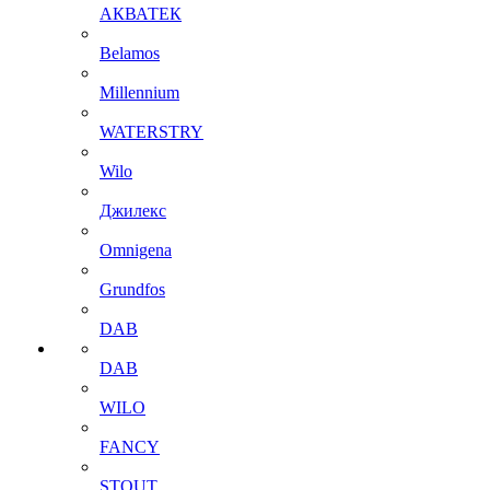
АКВАТЕК
Belamos
Millennium
WATERSTRY
Wilo
Джилекс
Omnigena
Grundfos
DAB
DAB
WILO
FANCY
STOUT