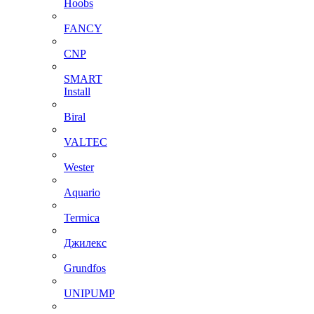
Hoobs
FANCY
CNP
SMART
Install
Biral
VALTEC
Wester
Aquario
Termica
Джилекс
Grundfos
UNIPUMP