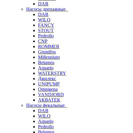
DAB
Насосы дренажные
DAB
WILO
FANCY
STOUT
Pedrollo
CNP
ROMMER
Grundfos
Millennium
Belamos
Aquario
WATERSTRY
Джилекс
UNIPUMP
Omnigena
VANDJORD
АКВАТЕК
Насосы фекальные
DAB
WILO
Aquario
Pedrollo
Belamos