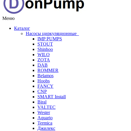
Меню
Каталог
Насосы циркуляционные
IMP PUMPS
STOUT
Shinhoo
WILO
ZOTA
DAB
ROMMER
Belamos
Hoobs
FANCY
CNP
SMART Install
Biral
VALTEC
Wester
Aquario
Termica
Джилекс