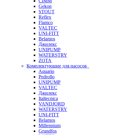
CIMM
Gekon
STOUT
Reflex
Flamco
VALTEC
UNI-FITT
Belamos
Джилекс
UNIPUMP
WATERSTRY
ZOTA
Комплектующие для насосов
Aquario
Pedrollo
UNIPUMP
VALTEC
Джилекс
Italtecnica
VANDJORD
WATERSTRY
UNI-FITT
Belamos
Millennium
Grundfos