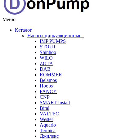
Меню
Каталог
Насосы циркуляционные
IMP PUMPS
STOUT
Shinhoo
WILO
ZOTA
DAB
ROMMER
Belamos
Hoobs
FANCY
CNP
SMART Install
Biral
VALTEC
Wester
Aquario
Termica
Джилекс