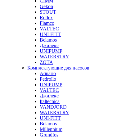
CIMM
Gekon
STOUT
Reflex
Flamco
VALTEC
UNI-FITT
Belamos
Джилекс
UNIPUMP
WATERSTRY
ZOTA
Комплектующие для насосов
Aquario
Pedrollo
UNIPUMP
VALTEC
Джилекс
Italtecnica
VANDJORD
WATERSTRY
UNI-FITT
Belamos
Millennium
Grundfos