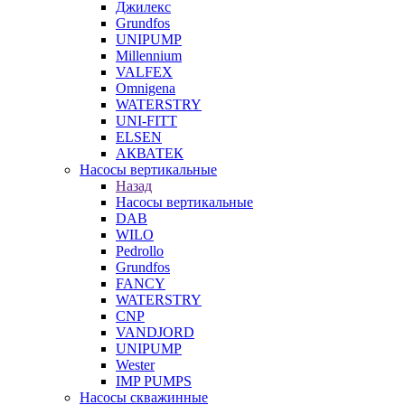
Джилекс
Grundfos
UNIPUMP
Millennium
VALFEX
Omnigena
WATERSTRY
UNI-FITT
ELSEN
АКВАТЕК
Насосы вертикальные
Назад
Насосы вертикальные
DAB
WILO
Pedrollo
Grundfos
FANCY
WATERSTRY
CNP
VANDJORD
UNIPUMP
Wester
IMP PUMPS
Насосы скважинные