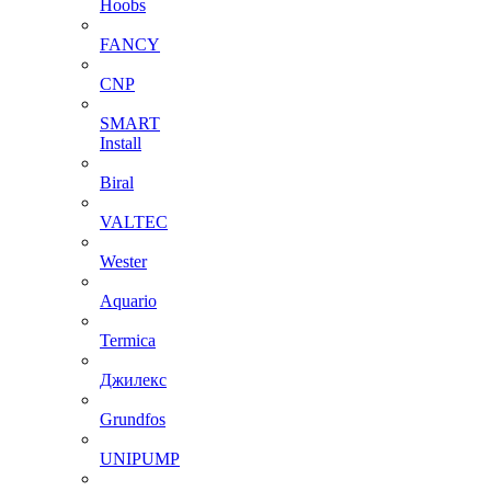
Hoobs
FANCY
CNP
SMART
Install
Biral
VALTEC
Wester
Aquario
Termica
Джилекс
Grundfos
UNIPUMP