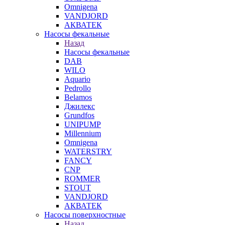
Omnigena
VANDJORD
АКВАТЕК
Насосы фекальные
Назад
Насосы фекальные
DAB
WILO
Aquario
Pedrollo
Belamos
Джилекс
Grundfos
UNIPUMP
Millennium
Omnigena
WATERSTRY
FANCY
CNP
ROMMER
STOUT
VANDJORD
АКВАТЕК
Насосы поверхностные
Назад