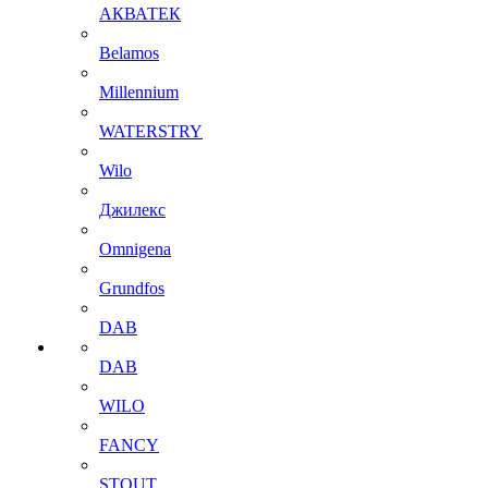
АКВАТЕК
Belamos
Millennium
WATERSTRY
Wilo
Джилекс
Omnigena
Grundfos
DAB
DAB
WILO
FANCY
STOUT