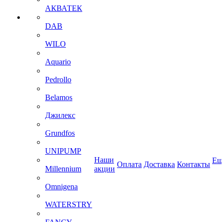
АКВАТЕК
DAB
WILO
Aquario
Pedrollo
Belamos
Джилекс
Grundfos
UNIPUMP
Наши
Ещ
Оплата
Доставка
Контакты
Millennium
акции
Omnigena
WATERSTRY