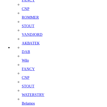
FANCY
CNP
ROMMER
STOUT
VANDJORD
АКВАТЕК
DAB
Wilo
FANCY
CNP
STOUT
WATERSTRY
Belamos