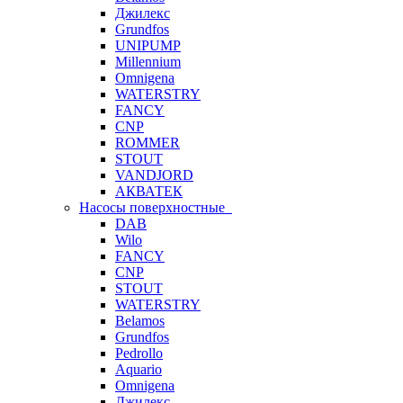
Джилекс
Grundfos
UNIPUMP
Millennium
Omnigena
WATERSTRY
FANCY
CNP
ROMMER
STOUT
VANDJORD
АКВАТЕК
Насосы поверхностные
DAB
Wilo
FANCY
CNP
STOUT
WATERSTRY
Belamos
Grundfos
Pedrollo
Aquario
Omnigena
Джилекс