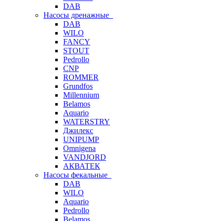
DAB
Насосы дренажные
DAB
WILO
FANCY
STOUT
Pedrollo
CNP
ROMMER
Grundfos
Millennium
Belamos
Aquario
WATERSTRY
Джилекс
UNIPUMP
Omnigena
VANDJORD
АКВАТЕК
Насосы фекальные
DAB
WILO
Aquario
Pedrollo
Belamos