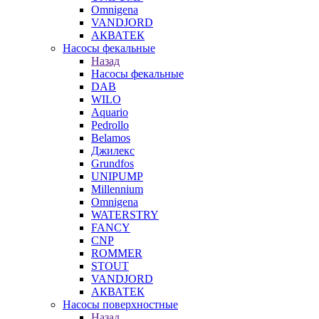
Omnigena
VANDJORD
АКВАТЕК
Насосы фекальные
Назад
Насосы фекальные
DAB
WILO
Aquario
Pedrollo
Belamos
Джилекс
Grundfos
UNIPUMP
Millennium
Omnigena
WATERSTRY
FANCY
CNP
ROMMER
STOUT
VANDJORD
АКВАТЕК
Насосы поверхностные
Назад