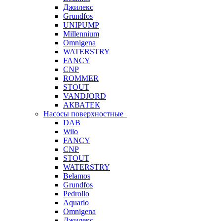
Джилекс
Grundfos
UNIPUMP
Millennium
Omnigena
WATERSTRY
FANCY
CNP
ROMMER
STOUT
VANDJORD
АКВАТЕК
Насосы поверхностные
DAB
Wilo
FANCY
CNP
STOUT
WATERSTRY
Belamos
Grundfos
Pedrollo
Aquario
Omnigena
Джилекс