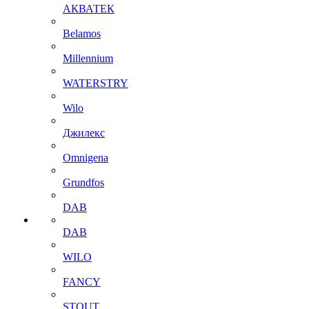
АКВАТЕК
Belamos
Millennium
WATERSTRY
Wilo
Джилекс
Omnigena
Grundfos
DAB
DAB
WILO
FANCY
STOUT