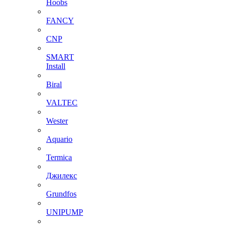
Hoobs
FANCY
CNP
SMART
Install
Biral
VALTEC
Wester
Aquario
Termica
Джилекс
Grundfos
UNIPUMP