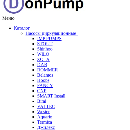
Меню
Каталог
Насосы циркуляционные
IMP PUMPS
STOUT
Shinhoo
WILO
ZOTA
DAB
ROMMER
Belamos
Hoobs
FANCY
CNP
SMART Install
Biral
VALTEC
Wester
Aquario
Termica
Джилекс