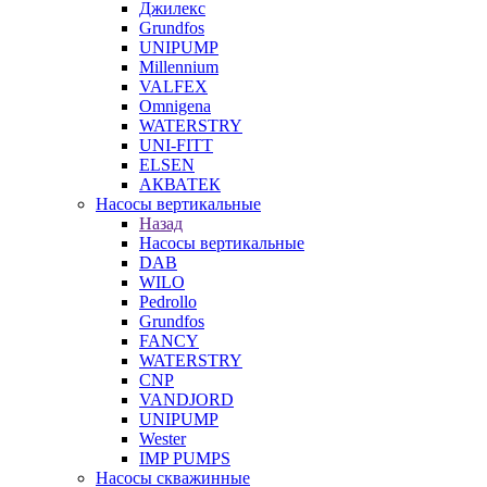
Джилекс
Grundfos
UNIPUMP
Millennium
VALFEX
Omnigena
WATERSTRY
UNI-FITT
ELSEN
АКВАТЕК
Насосы вертикальные
Назад
Насосы вертикальные
DAB
WILO
Pedrollo
Grundfos
FANCY
WATERSTRY
CNP
VANDJORD
UNIPUMP
Wester
IMP PUMPS
Насосы скважинные