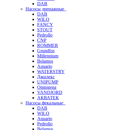
DAB
Насосы дренажные
DAB
WILO
FANCY
STOUT
Pedrollo
CNP
ROMMER
Grundfos
Millennium
Belamos
Aquario
WATERSTRY
Джилекс
UNIPUMP
Omnigena
VANDJORD
АКВАТЕК
Насосы фекальные
DAB
WILO
Aquario
Pedrollo
Belamos