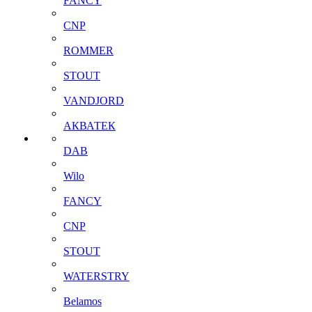
FANCY
CNP
ROMMER
STOUT
VANDJORD
АКВАТЕК
DAB
Wilo
FANCY
CNP
STOUT
WATERSTRY
Belamos