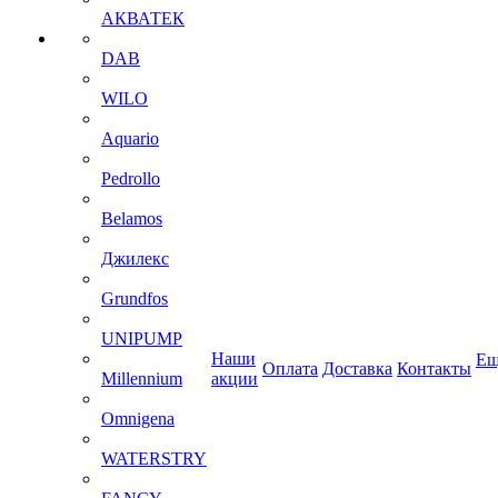
АКВАТЕК
DAB
WILO
Aquario
Pedrollo
Belamos
Джилекс
Grundfos
UNIPUMP
Наши
Ещ
Оплата
Доставка
Контакты
Millennium
акции
Omnigena
WATERSTRY