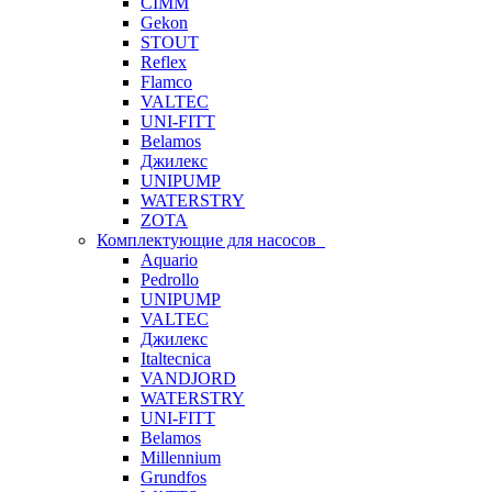
CIMM
Gekon
STOUT
Reflex
Flamco
VALTEC
UNI-FITT
Belamos
Джилекс
UNIPUMP
WATERSTRY
ZOTA
Комплектующие для насосов
Aquario
Pedrollo
UNIPUMP
VALTEC
Джилекс
Italtecnica
VANDJORD
WATERSTRY
UNI-FITT
Belamos
Millennium
Grundfos