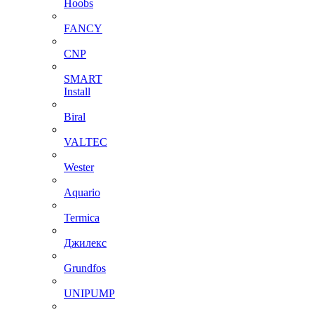
Hoobs
FANCY
CNP
SMART
Install
Biral
VALTEC
Wester
Aquario
Termica
Джилекс
Grundfos
UNIPUMP