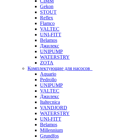
CIMM
Gekon
STOUT
Reflex
Flamco
VALTEC
UNI-FITT
Belamos
Джилекс
UNIPUMP
WATERSTRY
ZOTA
Комплектующие для насосов
Aquario
Pedrollo
UNIPUMP
VALTEC
Джилекс
Italtecnica
VANDJORD
WATERSTRY
UNI-FITT
Belamos
Millennium
Grundfos