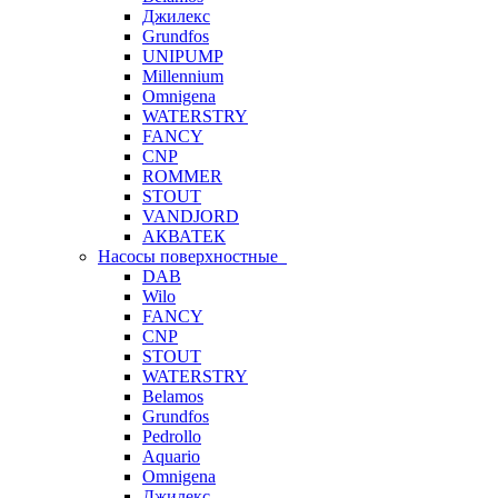
Джилекс
Grundfos
UNIPUMP
Millennium
Omnigena
WATERSTRY
FANCY
CNP
ROMMER
STOUT
VANDJORD
АКВАТЕК
Насосы поверхностные
DAB
Wilo
FANCY
CNP
STOUT
WATERSTRY
Belamos
Grundfos
Pedrollo
Aquario
Omnigena
Джилекс