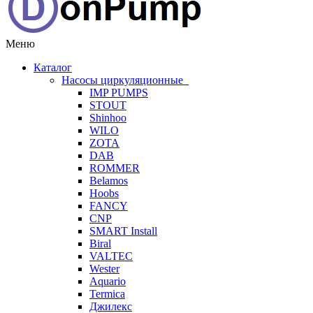
Меню
Каталог
Насосы циркуляционные
IMP PUMPS
STOUT
Shinhoo
WILO
ZOTA
DAB
ROMMER
Belamos
Hoobs
FANCY
CNP
SMART Install
Biral
VALTEC
Wester
Aquario
Termica
Джилекс