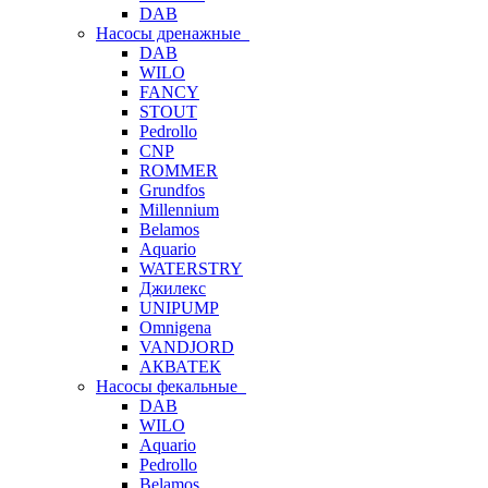
DAB
Насосы дренажные
DAB
WILO
FANCY
STOUT
Pedrollo
CNP
ROMMER
Grundfos
Millennium
Belamos
Aquario
WATERSTRY
Джилекс
UNIPUMP
Omnigena
VANDJORD
АКВАТЕК
Насосы фекальные
DAB
WILO
Aquario
Pedrollo
Belamos