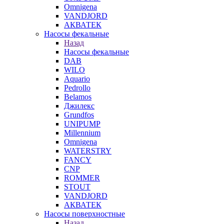
Omnigena
VANDJORD
АКВАТЕК
Насосы фекальные
Назад
Насосы фекальные
DAB
WILO
Aquario
Pedrollo
Belamos
Джилекс
Grundfos
UNIPUMP
Millennium
Omnigena
WATERSTRY
FANCY
CNP
ROMMER
STOUT
VANDJORD
АКВАТЕК
Насосы поверхностные
Назад