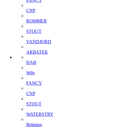
FANCY
CNP
ROMMER
STOUT
VANDJORD
АКВАТЕК
DAB
Wilo
FANCY
CNP
STOUT
WATERSTRY
Belamos