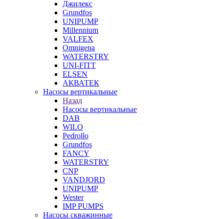
Джилекс
Grundfos
UNIPUMP
Millennium
VALFEX
Omnigena
WATERSTRY
UNI-FITT
ELSEN
АКВАТЕК
Насосы вертикальные
Назад
Насосы вертикальные
DAB
WILO
Pedrollo
Grundfos
FANCY
WATERSTRY
CNP
VANDJORD
UNIPUMP
Wester
IMP PUMPS
Насосы скважинные