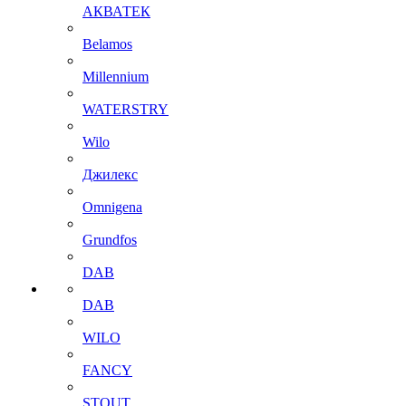
АКВАТЕК
Belamos
Millennium
WATERSTRY
Wilo
Джилекс
Omnigena
Grundfos
DAB
DAB
WILO
FANCY
STOUT