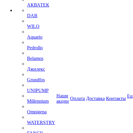
АКВАТЕК
DAB
WILO
Aquario
Pedrollo
Belamos
Джилекс
Grundfos
UNIPUMP
Наши
Ещ
Оплата
Доставка
Контакты
Millennium
акции
Omnigena
WATERSTRY