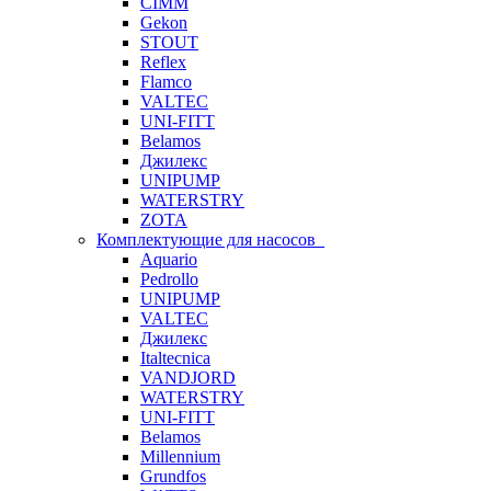
CIMM
Gekon
STOUT
Reflex
Flamco
VALTEC
UNI-FITT
Belamos
Джилекс
UNIPUMP
WATERSTRY
ZOTA
Комплектующие для насосов
Aquario
Pedrollo
UNIPUMP
VALTEC
Джилекс
Italtecnica
VANDJORD
WATERSTRY
UNI-FITT
Belamos
Millennium
Grundfos