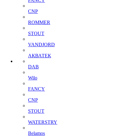
FANCY
CNP
ROMMER
STOUT
VANDJORD
АКВАТЕК
DAB
Wilo
FANCY
CNP
STOUT
WATERSTRY
Belamos