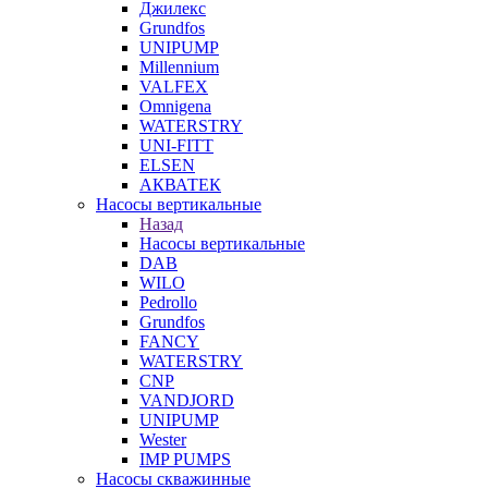
Джилекс
Grundfos
UNIPUMP
Millennium
VALFEX
Omnigena
WATERSTRY
UNI-FITT
ELSEN
АКВАТЕК
Насосы вертикальные
Назад
Насосы вертикальные
DAB
WILO
Pedrollo
Grundfos
FANCY
WATERSTRY
CNP
VANDJORD
UNIPUMP
Wester
IMP PUMPS
Насосы скважинные