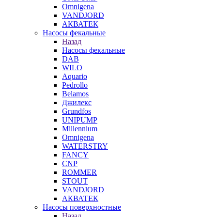
Omnigena
VANDJORD
АКВАТЕК
Насосы фекальные
Назад
Насосы фекальные
DAB
WILO
Aquario
Pedrollo
Belamos
Джилекс
Grundfos
UNIPUMP
Millennium
Omnigena
WATERSTRY
FANCY
CNP
ROMMER
STOUT
VANDJORD
АКВАТЕК
Насосы поверхностные
Назад