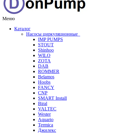
Меню
Каталог
Насосы циркуляционные
IMP PUMPS
STOUT
Shinhoo
WILO
ZOTA
DAB
ROMMER
Belamos
Hoobs
FANCY
CNP
SMART Install
Biral
VALTEC
Wester
Aquario
Termica
Джилекс