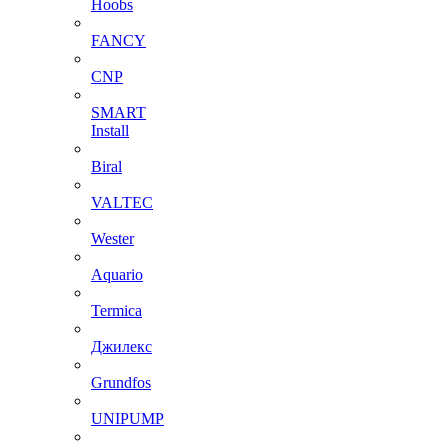
Hoobs
FANCY
CNP
SMART
Install
Biral
VALTEC
Wester
Aquario
Termica
Джилекс
Grundfos
UNIPUMP