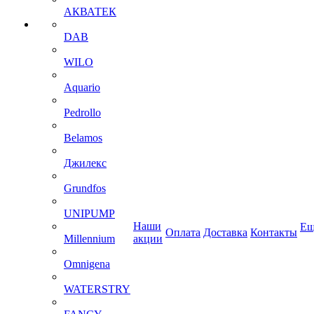
АКВАТЕК
DAB
WILO
Aquario
Pedrollo
Belamos
Джилекс
Grundfos
UNIPUMP
Наши
Ещ
Оплата
Доставка
Контакты
Millennium
акции
Omnigena
WATERSTRY