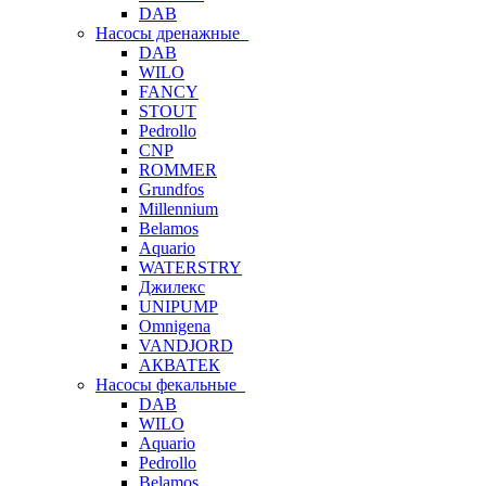
DAB
Насосы дренажные
DAB
WILO
FANCY
STOUT
Pedrollo
CNP
ROMMER
Grundfos
Millennium
Belamos
Aquario
WATERSTRY
Джилекс
UNIPUMP
Omnigena
VANDJORD
АКВАТЕК
Насосы фекальные
DAB
WILO
Aquario
Pedrollo
Belamos