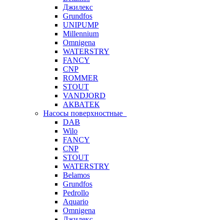
Джилекс
Grundfos
UNIPUMP
Millennium
Omnigena
WATERSTRY
FANCY
CNP
ROMMER
STOUT
VANDJORD
АКВАТЕК
Насосы поверхностные
DAB
Wilo
FANCY
CNP
STOUT
WATERSTRY
Belamos
Grundfos
Pedrollo
Aquario
Omnigena
Джилекс