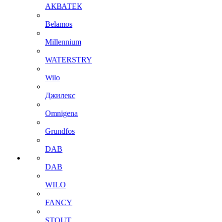
АКВАТЕК
Belamos
Millennium
WATERSTRY
Wilo
Джилекс
Omnigena
Grundfos
DAB
DAB
WILO
FANCY
STOUT