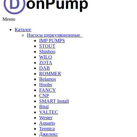
Меню
Каталог
Насосы циркуляционные
IMP PUMPS
STOUT
Shinhoo
WILO
ZOTA
DAB
ROMMER
Belamos
Hoobs
FANCY
CNP
SMART Install
Biral
VALTEC
Wester
Aquario
Termica
Джилекс