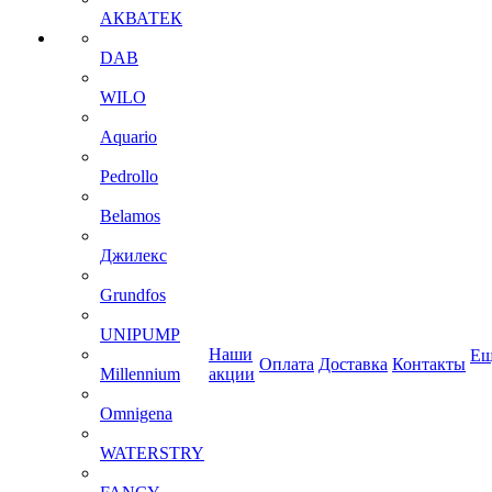
АКВАТЕК
DAB
WILO
Aquario
Pedrollo
Belamos
Джилекс
Grundfos
UNIPUMP
Наши
Ещ
Оплата
Доставка
Контакты
Millennium
акции
Omnigena
WATERSTRY