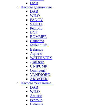
DAB
Насосы дренажные
DAB
WILO
FANCY
STOUT
Pedrollo
CNP
ROMMER
Grundfos
Millennium
Belamos
Aquario
WATERSTRY
Джилекс
UNIPUMP
Omnigena
VANDJORD
АКВАТЕК
Насосы фекальные
DAB
WILO
Aquario
Pedrollo
Belamos