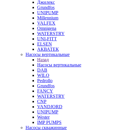
Джилекс
Grundfos
UNIPUMP
Millennium
VALFEX
Omnigena
WATERSTRY
UNI-FITT
ELSEN
АКВАТЕК
Насосы вертикальные
Назад
Насосы вертикальные
DAB
WILO
Pedrollo
Grundfos
FANCY
WATERSTRY
CNP
VANDJORD
UNIPUMP
Wester
IMP PUMPS
Насосы скважинные