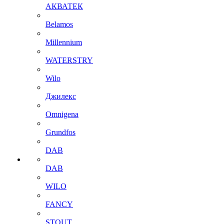
АКВАТЕК
Belamos
Millennium
WATERSTRY
Wilo
Джилекс
Omnigena
Grundfos
DAB
DAB
WILO
FANCY
STOUT