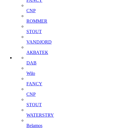
FANCY
CNP
ROMMER
STOUT
VANDJORD
АКВАТЕК
DAB
Wilo
FANCY
CNP
STOUT
WATERSTRY
Belamos