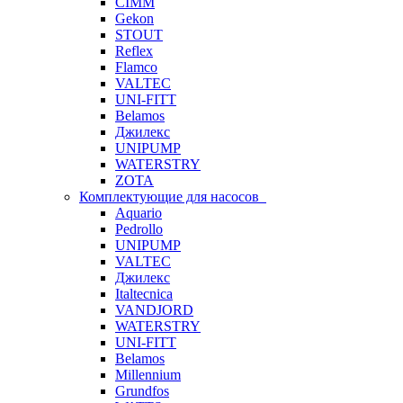
CIMM
Gekon
STOUT
Reflex
Flamco
VALTEC
UNI-FITT
Belamos
Джилекс
UNIPUMP
WATERSTRY
ZOTA
Комплектующие для насосов
Aquario
Pedrollo
UNIPUMP
VALTEC
Джилекс
Italtecnica
VANDJORD
WATERSTRY
UNI-FITT
Belamos
Millennium
Grundfos