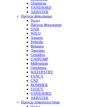
Omnigena
VANDJORD
АКВАТЕК
Насосы фекальные
Назад
Насосы фекальные
DAB
WILO
Aquario
Pedrollo
Belamos
Джилекс
Grundfos
UNIPUMP
Millennium
Omnigena
WATERSTRY
FANCY
CNP
ROMMER
STOUT
VANDJORD
АКВАТЕК
Насосы поверхностные
Назад