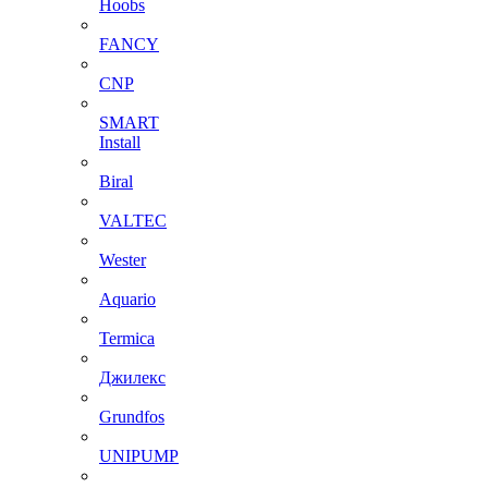
Hoobs
FANCY
CNP
SMART
Install
Biral
VALTEC
Wester
Aquario
Termica
Джилекс
Grundfos
UNIPUMP