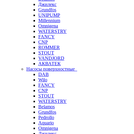
Джилекс
Grundfos
UNIPUMP
Millennium
Omnigena
WATERSTRY
FANCY
CNP
ROMMER
STOUT
VANDJORD
АКВАТЕК
Насосы поверхностные
DAB
Wilo
FANCY
CNP
STOUT
WATERSTRY
Belamos
Grundfos
Pedrollo
Aquario
Omnigena
Джилекс