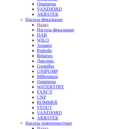
Omnigena
VANDJORD
АКВАТЕК
Насосы фекальные
Назад
Насосы фекальные
DAB
WILO
Aquario
Pedrollo
Belamos
Джилекс
Grundfos
UNIPUMP
Millennium
Omnigena
WATERSTRY
FANCY
CNP
ROMMER
STOUT
VANDJORD
АКВАТЕК
Насосы поверхностные
Назад