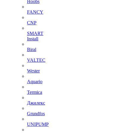
Hoobs
FANCY
CNP
SMART
Install
Biral
VALTEC
Wester
Aquario
Termica
Джилекс
Grundfos
UNIPUMP