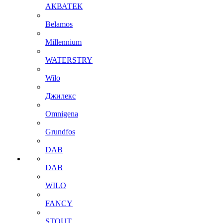
АКВАТЕК
Belamos
Millennium
WATERSTRY
Wilo
Джилекс
Omnigena
Grundfos
DAB
DAB
WILO
FANCY
STOUT