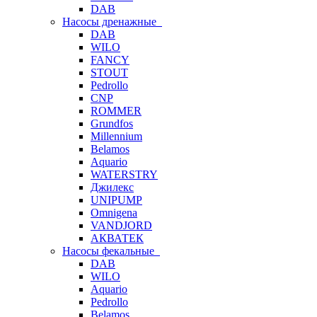
DAB
Насосы дренажные
DAB
WILO
FANCY
STOUT
Pedrollo
CNP
ROMMER
Grundfos
Millennium
Belamos
Aquario
WATERSTRY
Джилекс
UNIPUMP
Omnigena
VANDJORD
АКВАТЕК
Насосы фекальные
DAB
WILO
Aquario
Pedrollo
Belamos