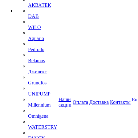
АКВАТЕК
DAB
WILO
Aquario
Pedrollo
Belamos
Джилекс
Grundfos
UNIPUMP
Наши
Ещ
Оплата
Доставка
Контакты
Millennium
акции
Omnigena
WATERSTRY