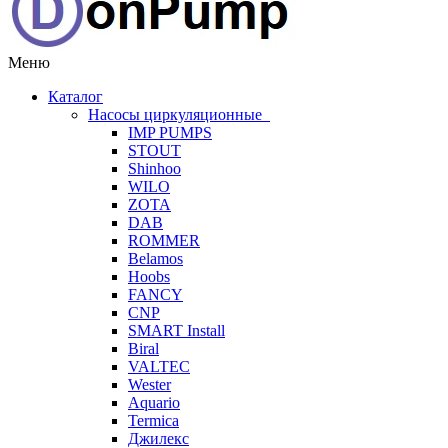
Меню
Каталог
Насосы циркуляционные
IMP PUMPS
STOUT
Shinhoo
WILO
ZOTA
DAB
ROMMER
Belamos
Hoobs
FANCY
CNP
SMART Install
Biral
VALTEC
Wester
Aquario
Termica
Джилекс