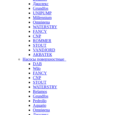
Джилекс
Grundfos
UNIPUMP
Millennium
Omnigena
WATERSTRY
FANCY
CNP
ROMMER
STOUT
VANDJORD
АКВАТЕК
Насосы поверхностные
DAB
Wilo
FANCY
CNP
STOUT
WATERSTRY
Belamos
Grundfos
Pedrollo
Aquario
Omnigena
Джилекс