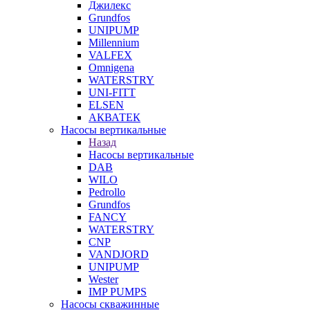
Джилекс
Grundfos
UNIPUMP
Millennium
VALFEX
Omnigena
WATERSTRY
UNI-FITT
ELSEN
АКВАТЕК
Насосы вертикальные
Назад
Насосы вертикальные
DAB
WILO
Pedrollo
Grundfos
FANCY
WATERSTRY
CNP
VANDJORD
UNIPUMP
Wester
IMP PUMPS
Насосы скважинные