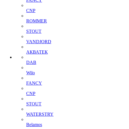
FANCY
CNP
ROMMER
STOUT
VANDJORD
АКВАТЕК
DAB
Wilo
FANCY
CNP
STOUT
WATERSTRY
Belamos