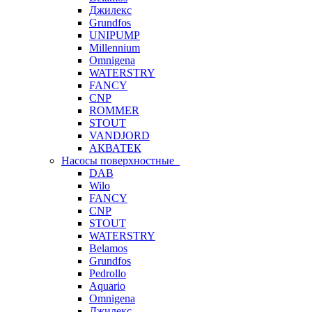
Джилекс
Grundfos
UNIPUMP
Millennium
Omnigena
WATERSTRY
FANCY
CNP
ROMMER
STOUT
VANDJORD
АКВАТЕК
Насосы поверхностные
DAB
Wilo
FANCY
CNP
STOUT
WATERSTRY
Belamos
Grundfos
Pedrollo
Aquario
Omnigena
Джилекс