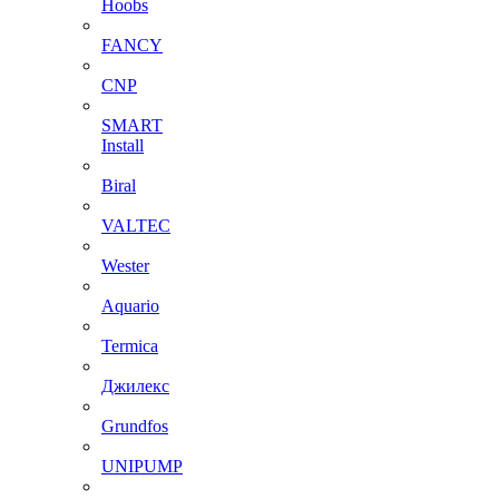
Hoobs
FANCY
CNP
SMART
Install
Biral
VALTEC
Wester
Aquario
Termica
Джилекс
Grundfos
UNIPUMP