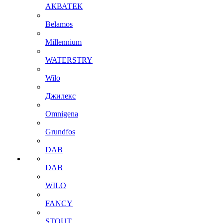
АКВАТЕК
Belamos
Millennium
WATERSTRY
Wilo
Джилекс
Omnigena
Grundfos
DAB
DAB
WILO
FANCY
STOUT