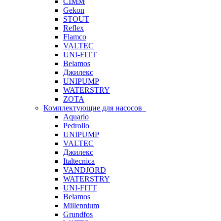
CIMM
Gekon
STOUT
Reflex
Flamco
VALTEC
UNI-FITT
Belamos
Джилекс
UNIPUMP
WATERSTRY
ZOTA
Комплектующие для насосов
Aquario
Pedrollo
UNIPUMP
VALTEC
Джилекс
Italtecnica
VANDJORD
WATERSTRY
UNI-FITT
Belamos
Millennium
Grundfos