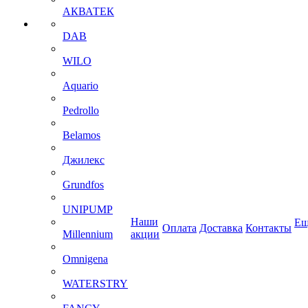
АКВАТЕК
DAB
WILO
Aquario
Pedrollo
Belamos
Джилекс
Grundfos
UNIPUMP
Наши
Ещ
Оплата
Доставка
Контакты
Millennium
акции
Omnigena
WATERSTRY