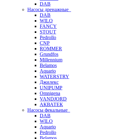
DAB
Насосы дренажные
DAB
WILO
FANCY
STOUT
Pedrollo
CNP
ROMMER
Grundfos
Millennium
Belamos
Aquario
WATERSTRY
Джилекс
UNIPUMP
Omnigena
VANDJORD
АКВАТЕК
Насосы фекальные
DAB
WILO
Aquario
Pedrollo
Belamos