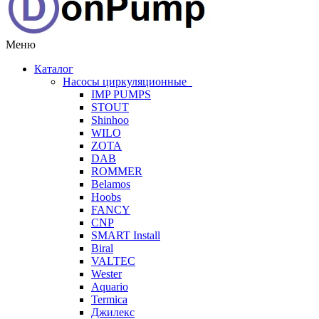
Меню
Каталог
Насосы циркуляционные
IMP PUMPS
STOUT
Shinhoo
WILO
ZOTA
DAB
ROMMER
Belamos
Hoobs
FANCY
CNP
SMART Install
Biral
VALTEC
Wester
Aquario
Termica
Джилекс