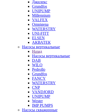
Джилекс
Grundfos
UNIPUMP
Millennium
VALFEX
Omnigena
WATERSTRY
UNI-FITT
ELSEN
АКВАТЕК
Насосы вертикальные
Назад
Насосы вертикальные
DAB
WILO
Pedrollo
Grundfos
FANCY
WATERSTRY
CNP
VANDJORD
UNIPUMP
Wester
IMP PUMPS
Насосы скважинные