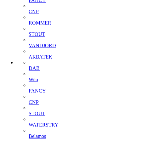
FANCY
CNP
ROMMER
STOUT
VANDJORD
АКВАТЕК
DAB
Wilo
FANCY
CNP
STOUT
WATERSTRY
Belamos