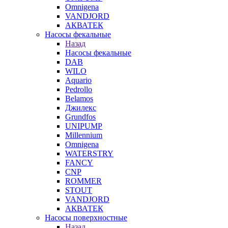
Omnigena
VANDJORD
АКВАТЕК
Насосы фекальные
Назад
Насосы фекальные
DAB
WILO
Aquario
Pedrollo
Belamos
Джилекс
Grundfos
UNIPUMP
Millennium
Omnigena
WATERSTRY
FANCY
CNP
ROMMER
STOUT
VANDJORD
АКВАТЕК
Насосы поверхностные
Назад