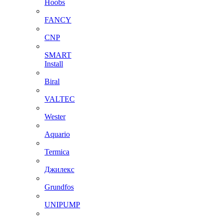
Hoobs
FANCY
CNP
SMART
Install
Biral
VALTEC
Wester
Aquario
Termica
Джилекс
Grundfos
UNIPUMP