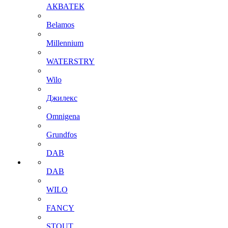
АКВАТЕК
Belamos
Millennium
WATERSTRY
Wilo
Джилекс
Omnigena
Grundfos
DAB
DAB
WILO
FANCY
STOUT