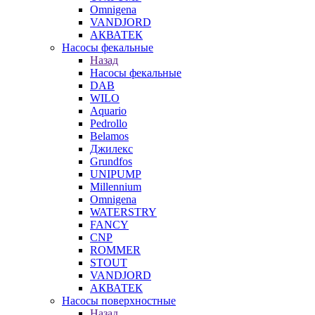
Omnigena
VANDJORD
АКВАТЕК
Насосы фекальные
Назад
Насосы фекальные
DAB
WILO
Aquario
Pedrollo
Belamos
Джилекс
Grundfos
UNIPUMP
Millennium
Omnigena
WATERSTRY
FANCY
CNP
ROMMER
STOUT
VANDJORD
АКВАТЕК
Насосы поверхностные
Назад