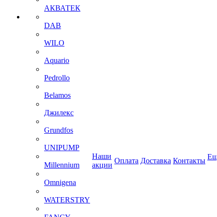
АКВАТЕК
DAB
WILO
Aquario
Pedrollo
Belamos
Джилекс
Grundfos
UNIPUMP
Наши
Ещ
Оплата
Доставка
Контакты
Millennium
акции
Omnigena
WATERSTRY