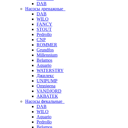
DAB
Насосы дренажные
DAB
WILO
FANCY
STOUT
Pedrollo
CNP
ROMMER
Grundfos
Millennium
Belamos
Aquario
WATERSTRY
Джилекс
UNIPUMP
Omnigena
VANDJORD
АКВАТЕК
Насосы фекальные
DAB
WILO
Aquario
Pedrollo
Belamos