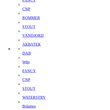
FANCY
CNP
ROMMER
STOUT
VANDJORD
АКВАТЕК
DAB
Wilo
FANCY
CNP
STOUT
WATERSTRY
Belamos