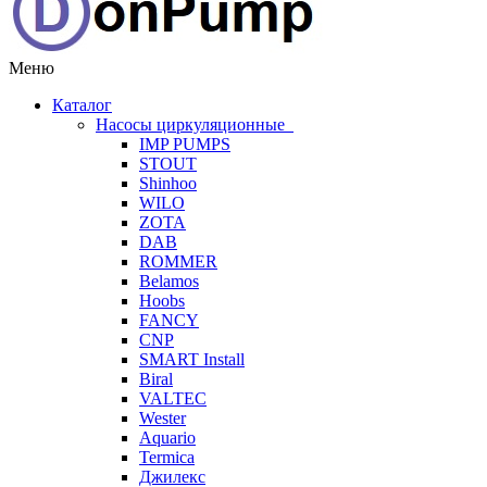
Меню
Каталог
Насосы циркуляционные
IMP PUMPS
STOUT
Shinhoo
WILO
ZOTA
DAB
ROMMER
Belamos
Hoobs
FANCY
CNP
SMART Install
Biral
VALTEC
Wester
Aquario
Termica
Джилекс