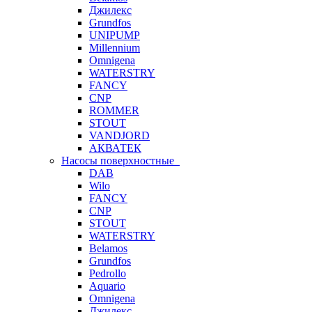
Джилекс
Grundfos
UNIPUMP
Millennium
Omnigena
WATERSTRY
FANCY
CNP
ROMMER
STOUT
VANDJORD
АКВАТЕК
Насосы поверхностные
DAB
Wilo
FANCY
CNP
STOUT
WATERSTRY
Belamos
Grundfos
Pedrollo
Aquario
Omnigena
Джилекс