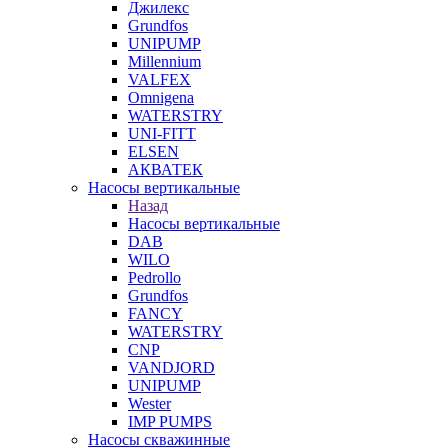
Джилекс
Grundfos
UNIPUMP
Millennium
VALFEX
Omnigena
WATERSTRY
UNI-FITT
ELSEN
АКВАТЕК
Насосы вертикальные
Назад
Насосы вертикальные
DAB
WILO
Pedrollo
Grundfos
FANCY
WATERSTRY
CNP
VANDJORD
UNIPUMP
Wester
IMP PUMPS
Насосы скважинные