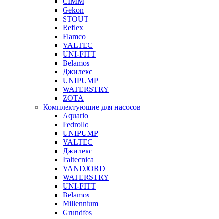
CIMM
Gekon
STOUT
Reflex
Flamco
VALTEC
UNI-FITT
Belamos
Джилекс
UNIPUMP
WATERSTRY
ZOTA
Комплектующие для насосов
Aquario
Pedrollo
UNIPUMP
VALTEC
Джилекс
Italtecnica
VANDJORD
WATERSTRY
UNI-FITT
Belamos
Millennium
Grundfos