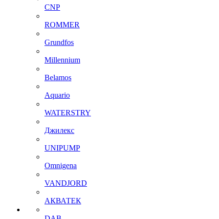
CNP
ROMMER
Grundfos
Millennium
Belamos
Aquario
WATERSTRY
Джилекс
UNIPUMP
Omnigena
VANDJORD
АКВАТЕК
DAB