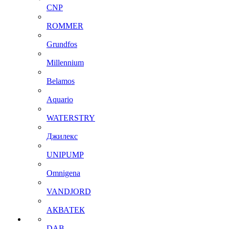
CNP
ROMMER
Grundfos
Millennium
Belamos
Aquario
WATERSTRY
Джилекс
UNIPUMP
Omnigena
VANDJORD
АКВАТЕК
DAB