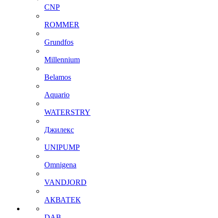
CNP
ROMMER
Grundfos
Millennium
Belamos
Aquario
WATERSTRY
Джилекс
UNIPUMP
Omnigena
VANDJORD
АКВАТЕК
DAB