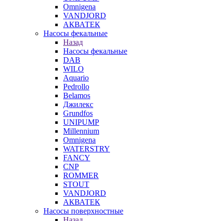
Omnigena
VANDJORD
АКВАТЕК
Насосы фекальные
Назад
Насосы фекальные
DAB
WILO
Aquario
Pedrollo
Belamos
Джилекс
Grundfos
UNIPUMP
Millennium
Omnigena
WATERSTRY
FANCY
CNP
ROMMER
STOUT
VANDJORD
АКВАТЕК
Насосы поверхностные
Назад