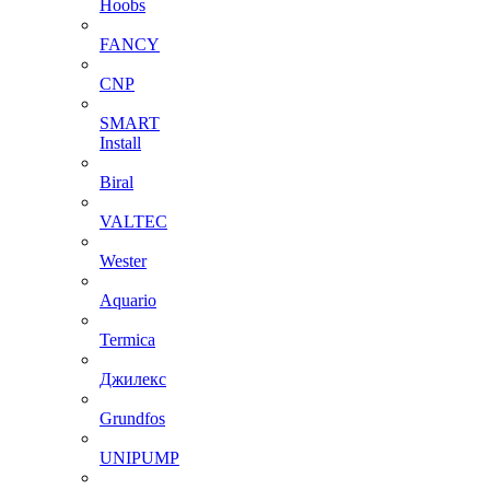
Hoobs
FANCY
CNP
SMART
Install
Biral
VALTEC
Wester
Aquario
Termica
Джилекс
Grundfos
UNIPUMP