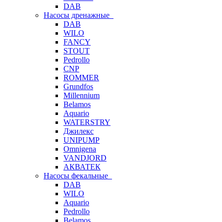
DAB
Насосы дренажные
DAB
WILO
FANCY
STOUT
Pedrollo
CNP
ROMMER
Grundfos
Millennium
Belamos
Aquario
WATERSTRY
Джилекс
UNIPUMP
Omnigena
VANDJORD
АКВАТЕК
Насосы фекальные
DAB
WILO
Aquario
Pedrollo
Belamos