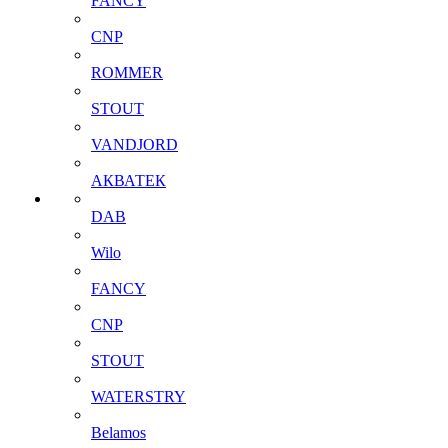
FANCY
CNP
ROMMER
STOUT
VANDJORD
АКВАТЕК
DAB
Wilo
FANCY
CNP
STOUT
WATERSTRY
Belamos