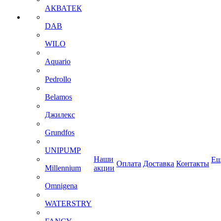
АКВАТЕК
DAB
WILO
Aquario
Pedrollo
Belamos
Джилекс
Grundfos
UNIPUMP
Наши
Ещ
Оплата
Доставка
Контакты
Millennium
акции
Omnigena
WATERSTRY