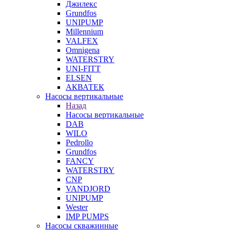
Джилекс
Grundfos
UNIPUMP
Millennium
VALFEX
Omnigena
WATERSTRY
UNI-FITT
ELSEN
АКВАТЕК
Насосы вертикальные
Назад
Насосы вертикальные
DAB
WILO
Pedrollo
Grundfos
FANCY
WATERSTRY
CNP
VANDJORD
UNIPUMP
Wester
IMP PUMPS
Насосы скважинные