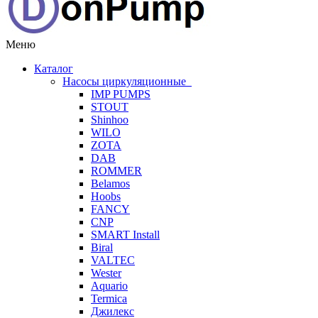
Меню
Каталог
Насосы циркуляционные
IMP PUMPS
STOUT
Shinhoo
WILO
ZOTA
DAB
ROMMER
Belamos
Hoobs
FANCY
CNP
SMART Install
Biral
VALTEC
Wester
Aquario
Termica
Джилекс