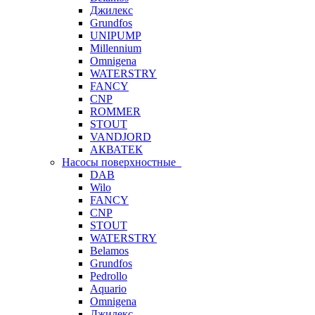
Джилекс
Grundfos
UNIPUMP
Millennium
Omnigena
WATERSTRY
FANCY
CNP
ROMMER
STOUT
VANDJORD
АКВАТЕК
Насосы поверхностные
DAB
Wilo
FANCY
CNP
STOUT
WATERSTRY
Belamos
Grundfos
Pedrollo
Aquario
Omnigena
Джилекс