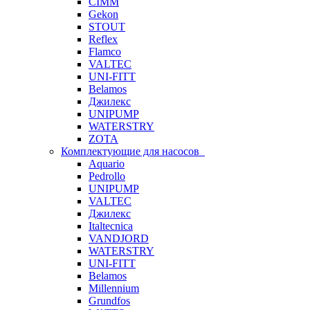
CIMM
Gekon
STOUT
Reflex
Flamco
VALTEC
UNI-FITT
Belamos
Джилекс
UNIPUMP
WATERSTRY
ZOTA
Комплектующие для насосов
Aquario
Pedrollo
UNIPUMP
VALTEC
Джилекс
Italtecnica
VANDJORD
WATERSTRY
UNI-FITT
Belamos
Millennium
Grundfos