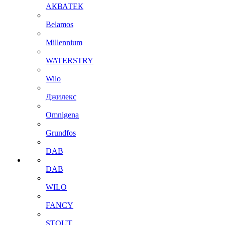
АКВАТЕК
Belamos
Millennium
WATERSTRY
Wilo
Джилекс
Omnigena
Grundfos
DAB
DAB
WILO
FANCY
STOUT