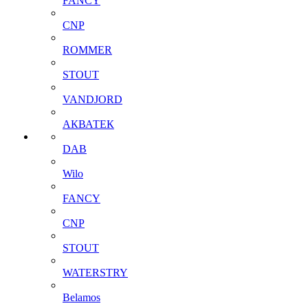
FANCY
CNP
ROMMER
STOUT
VANDJORD
АКВАТЕК
DAB
Wilo
FANCY
CNP
STOUT
WATERSTRY
Belamos