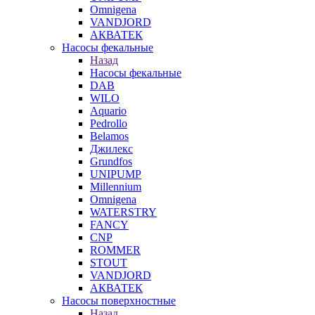
Omnigena
VANDJORD
АКВАТЕК
Насосы фекальные
Назад
Насосы фекальные
DAB
WILO
Aquario
Pedrollo
Belamos
Джилекс
Grundfos
UNIPUMP
Millennium
Omnigena
WATERSTRY
FANCY
CNP
ROMMER
STOUT
VANDJORD
АКВАТЕК
Насосы поверхностные
Назад