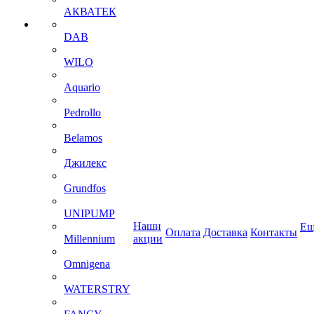
АКВАТЕК
DAB
WILO
Aquario
Pedrollo
Belamos
Джилекс
Grundfos
UNIPUMP
Наши
Ещ
Оплата
Доставка
Контакты
Millennium
акции
Omnigena
WATERSTRY