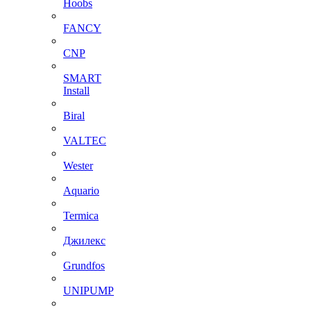
Hoobs
FANCY
CNP
SMART
Install
Biral
VALTEC
Wester
Aquario
Termica
Джилекс
Grundfos
UNIPUMP