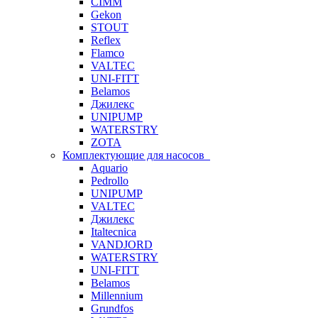
CIMM
Gekon
STOUT
Reflex
Flamco
VALTEC
UNI-FITT
Belamos
Джилекс
UNIPUMP
WATERSTRY
ZOTA
Комплектующие для насосов
Aquario
Pedrollo
UNIPUMP
VALTEC
Джилекс
Italtecnica
VANDJORD
WATERSTRY
UNI-FITT
Belamos
Millennium
Grundfos