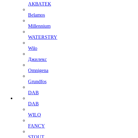
АКВАТЕК
Belamos
Millennium
WATERSTRY
Wilo
Джилекс
Omnigena
Grundfos
DAB
DAB
WILO
FANCY
STOUT