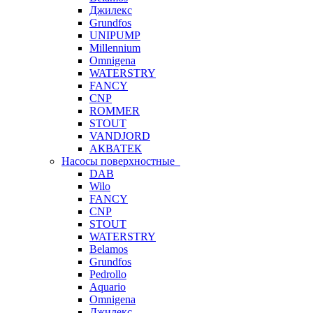
Джилекс
Grundfos
UNIPUMP
Millennium
Omnigena
WATERSTRY
FANCY
CNP
ROMMER
STOUT
VANDJORD
АКВАТЕК
Насосы поверхностные
DAB
Wilo
FANCY
CNP
STOUT
WATERSTRY
Belamos
Grundfos
Pedrollo
Aquario
Omnigena
Джилекс