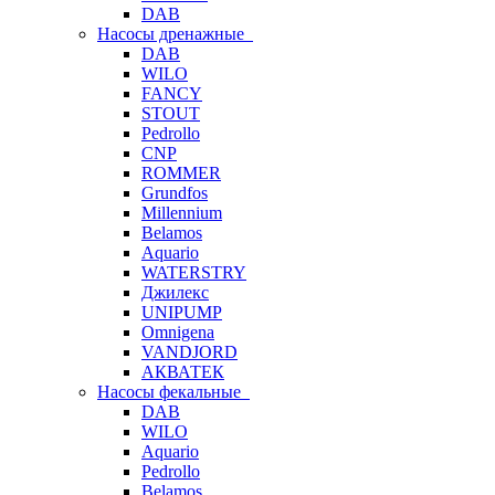
DAB
Насосы дренажные
DAB
WILO
FANCY
STOUT
Pedrollo
CNP
ROMMER
Grundfos
Millennium
Belamos
Aquario
WATERSTRY
Джилекс
UNIPUMP
Omnigena
VANDJORD
АКВАТЕК
Насосы фекальные
DAB
WILO
Aquario
Pedrollo
Belamos