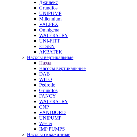
Джилекс
Grundfos
UNIPUMP
Millennium
VALFEX
Omnigena
WATERSTRY
UNI-FITT
ELSEN
АКВАТЕК
Насосы вертикальные
Назад
Насосы вертикальные
DAB
WILO
Pedrollo
Grundfos
FANCY
WATERSTRY
CNP
VANDJORD
UNIPUMP
Wester
IMP PUMPS
Насосы скважинные