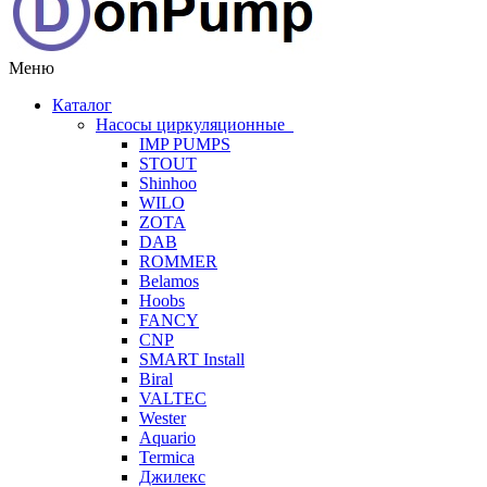
Меню
Каталог
Насосы циркуляционные
IMP PUMPS
STOUT
Shinhoo
WILO
ZOTA
DAB
ROMMER
Belamos
Hoobs
FANCY
CNP
SMART Install
Biral
VALTEC
Wester
Aquario
Termica
Джилекс