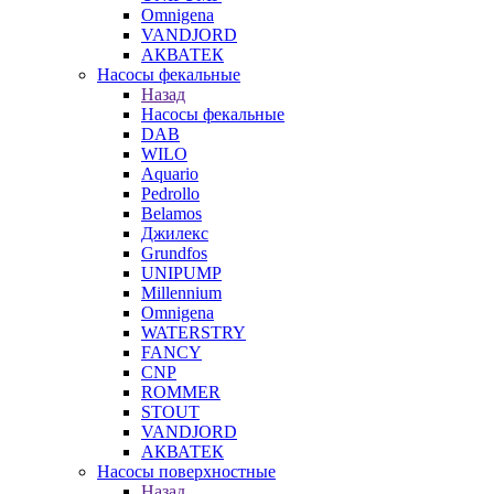
Omnigena
VANDJORD
АКВАТЕК
Насосы фекальные
Назад
Насосы фекальные
DAB
WILO
Aquario
Pedrollo
Belamos
Джилекс
Grundfos
UNIPUMP
Millennium
Omnigena
WATERSTRY
FANCY
CNP
ROMMER
STOUT
VANDJORD
АКВАТЕК
Насосы поверхностные
Назад