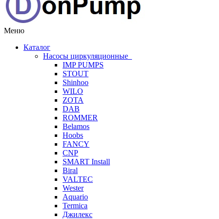
Меню
Каталог
Насосы циркуляционные
IMP PUMPS
STOUT
Shinhoo
WILO
ZOTA
DAB
ROMMER
Belamos
Hoobs
FANCY
CNP
SMART Install
Biral
VALTEC
Wester
Aquario
Termica
Джилекс