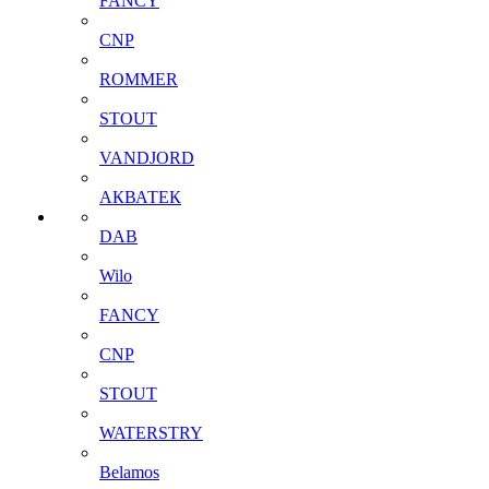
FANCY
CNP
ROMMER
STOUT
VANDJORD
АКВАТЕК
DAB
Wilo
FANCY
CNP
STOUT
WATERSTRY
Belamos