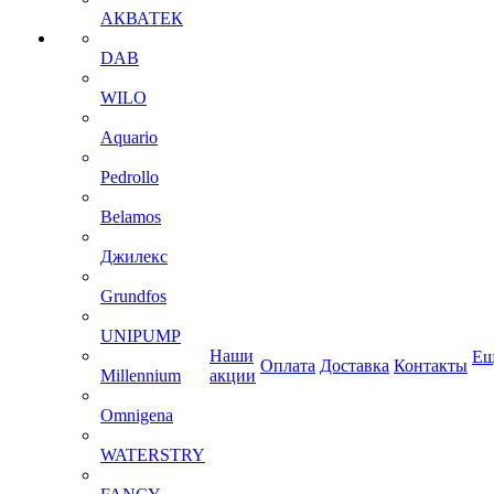
АКВАТЕК
DAB
WILO
Aquario
Pedrollo
Belamos
Джилекс
Grundfos
UNIPUMP
Наши
Ещ
Оплата
Доставка
Контакты
Millennium
акции
Omnigena
WATERSTRY