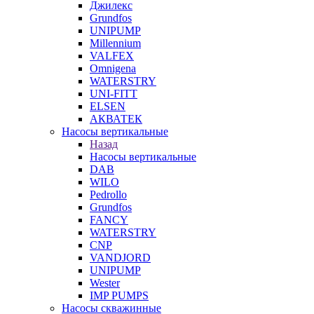
Джилекс
Grundfos
UNIPUMP
Millennium
VALFEX
Omnigena
WATERSTRY
UNI-FITT
ELSEN
АКВАТЕК
Насосы вертикальные
Назад
Насосы вертикальные
DAB
WILO
Pedrollo
Grundfos
FANCY
WATERSTRY
CNP
VANDJORD
UNIPUMP
Wester
IMP PUMPS
Насосы скважинные