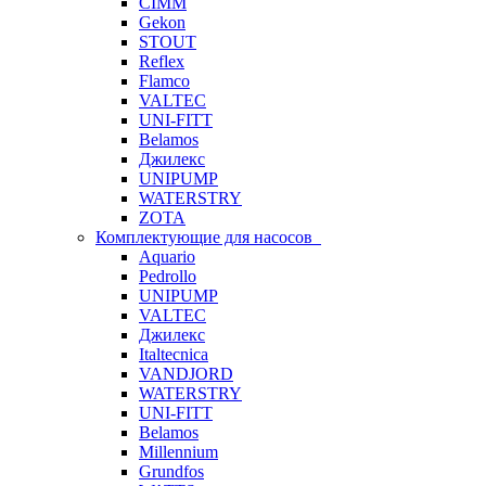
CIMM
Gekon
STOUT
Reflex
Flamco
VALTEC
UNI-FITT
Belamos
Джилекс
UNIPUMP
WATERSTRY
ZOTA
Комплектующие для насосов
Aquario
Pedrollo
UNIPUMP
VALTEC
Джилекс
Italtecnica
VANDJORD
WATERSTRY
UNI-FITT
Belamos
Millennium
Grundfos