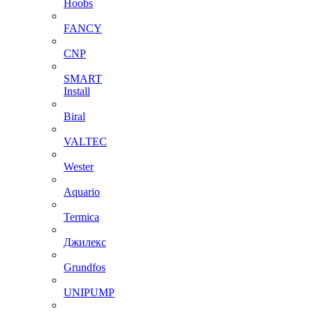
Hoobs
FANCY
CNP
SMART
Install
Biral
VALTEC
Wester
Aquario
Termica
Джилекс
Grundfos
UNIPUMP