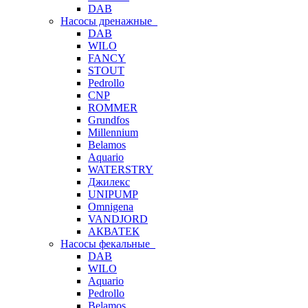
DAB
Насосы дренажные
DAB
WILO
FANCY
STOUT
Pedrollo
CNP
ROMMER
Grundfos
Millennium
Belamos
Aquario
WATERSTRY
Джилекс
UNIPUMP
Omnigena
VANDJORD
АКВАТЕК
Насосы фекальные
DAB
WILO
Aquario
Pedrollo
Belamos