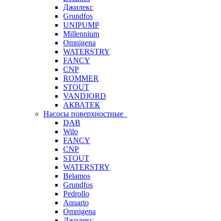
Джилекс
Grundfos
UNIPUMP
Millennium
Omnigena
WATERSTRY
FANCY
CNP
ROMMER
STOUT
VANDJORD
АКВАТЕК
Насосы поверхностные
DAB
Wilo
FANCY
CNP
STOUT
WATERSTRY
Belamos
Grundfos
Pedrollo
Aquario
Omnigena
Джилекс