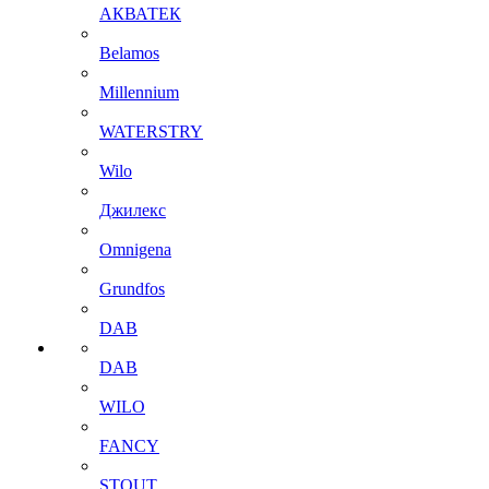
АКВАТЕК
Belamos
Millennium
WATERSTRY
Wilo
Джилекс
Omnigena
Grundfos
DAB
DAB
WILO
FANCY
STOUT