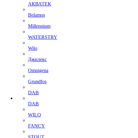
АКВАТЕК
Belamos
Millennium
WATERSTRY
Wilo
Джилекс
Omnigena
Grundfos
DAB
DAB
WILO
FANCY
STOUT