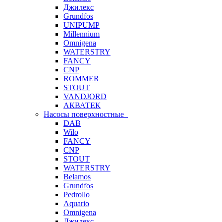
Джилекс
Grundfos
UNIPUMP
Millennium
Omnigena
WATERSTRY
FANCY
CNP
ROMMER
STOUT
VANDJORD
АКВАТЕК
Насосы поверхностные
DAB
Wilo
FANCY
CNP
STOUT
WATERSTRY
Belamos
Grundfos
Pedrollo
Aquario
Omnigena
Джилекс