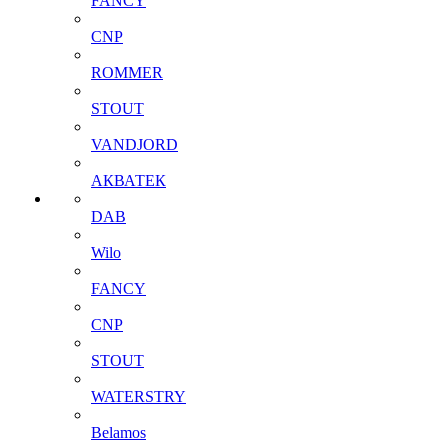
FANCY
CNP
ROMMER
STOUT
VANDJORD
АКВАТЕК
DAB
Wilo
FANCY
CNP
STOUT
WATERSTRY
Belamos