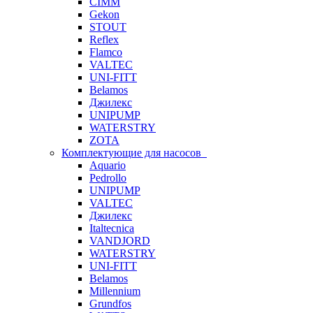
CIMM
Gekon
STOUT
Reflex
Flamco
VALTEC
UNI-FITT
Belamos
Джилекс
UNIPUMP
WATERSTRY
ZOTA
Комплектующие для насосов
Aquario
Pedrollo
UNIPUMP
VALTEC
Джилекс
Italtecnica
VANDJORD
WATERSTRY
UNI-FITT
Belamos
Millennium
Grundfos