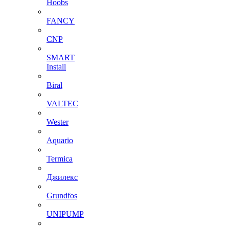
Hoobs
FANCY
CNP
SMART
Install
Biral
VALTEC
Wester
Aquario
Termica
Джилекс
Grundfos
UNIPUMP