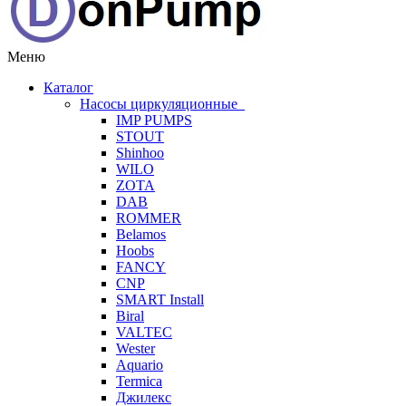
Меню
Каталог
Насосы циркуляционные
IMP PUMPS
STOUT
Shinhoo
WILO
ZOTA
DAB
ROMMER
Belamos
Hoobs
FANCY
CNP
SMART Install
Biral
VALTEC
Wester
Aquario
Termica
Джилекс