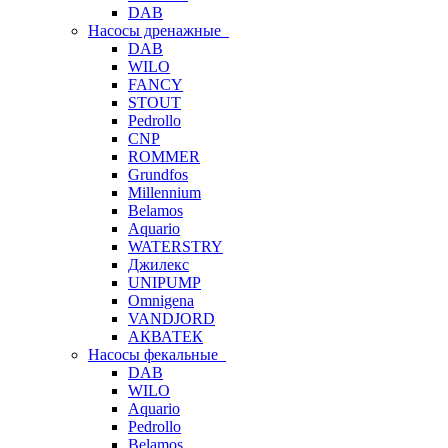
DAB
Насосы дренажные
DAB
WILO
FANCY
STOUT
Pedrollo
CNP
ROMMER
Grundfos
Millennium
Belamos
Aquario
WATERSTRY
Джилекс
UNIPUMP
Omnigena
VANDJORD
АКВАТЕК
Насосы фекальные
DAB
WILO
Aquario
Pedrollo
Belamos