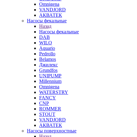
Omnigena
VANDJORD
АКВАТЕК
Насосы фекальные
Назад
Насосы фекальные
DAB
WILO
Aquario
Pedrollo
Belamos
Джилекс
Grundfos
UNIPUMP
Millennium
Omnigena
WATERSTRY
FANCY
CNP
ROMMER
STOUT
VANDJORD
АКВАТЕК
Насосы поверхностные
Назад