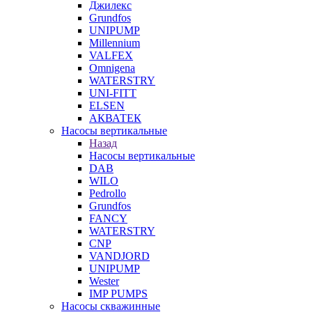
Джилекс
Grundfos
UNIPUMP
Millennium
VALFEX
Omnigena
WATERSTRY
UNI-FITT
ELSEN
АКВАТЕК
Насосы вертикальные
Назад
Насосы вертикальные
DAB
WILO
Pedrollo
Grundfos
FANCY
WATERSTRY
CNP
VANDJORD
UNIPUMP
Wester
IMP PUMPS
Насосы скважинные