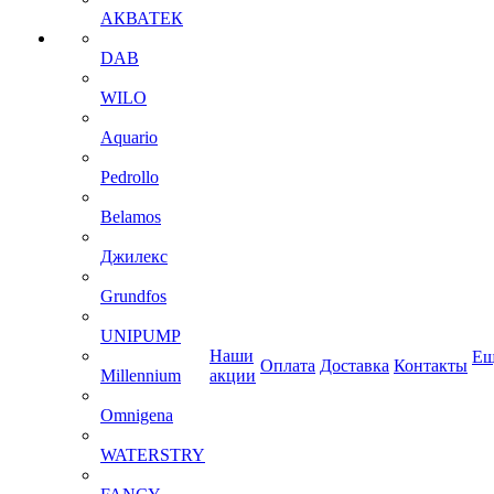
АКВАТЕК
DAB
WILO
Aquario
Pedrollo
Belamos
Джилекс
Grundfos
UNIPUMP
Наши
Ещ
Оплата
Доставка
Контакты
Millennium
акции
Omnigena
WATERSTRY