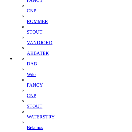
FANCY
CNP
ROMMER
STOUT
VANDJORD
АКВАТЕК
DAB
Wilo
FANCY
CNP
STOUT
WATERSTRY
Belamos