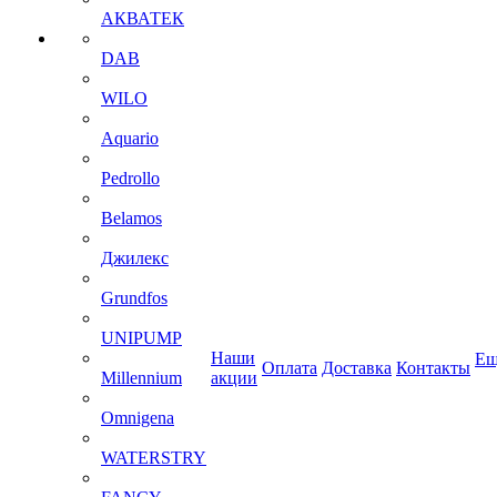
АКВАТЕК
DAB
WILO
Aquario
Pedrollo
Belamos
Джилекс
Grundfos
UNIPUMP
Наши
Ещ
Оплата
Доставка
Контакты
Millennium
акции
Omnigena
WATERSTRY