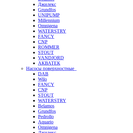
Джилекс
Grundfos
UNIPUMP
Millennium
Omnigena
WATERSTRY
FANCY
CNP
ROMMER
STOUT
VANDJORD
АКВАТЕК
Насосы поверхностные
DAB
Wilo
FANCY
CNP
STOUT
WATERSTRY
Belamos
Grundfos
Pedrollo
Aquario
Omnigena
Джилекс