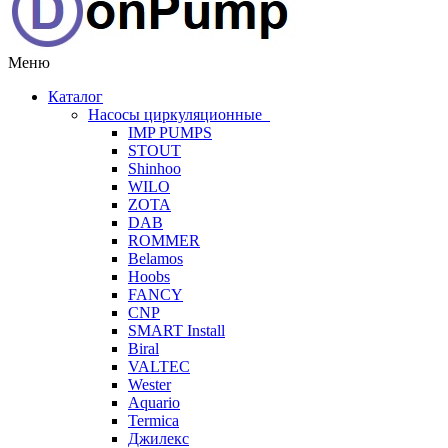
Меню
Каталог
Насосы циркуляционные
IMP PUMPS
STOUT
Shinhoo
WILO
ZOTA
DAB
ROMMER
Belamos
Hoobs
FANCY
CNP
SMART Install
Biral
VALTEC
Wester
Aquario
Termica
Джилекс