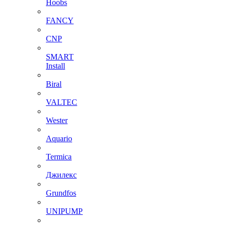
Hoobs
FANCY
CNP
SMART
Install
Biral
VALTEC
Wester
Aquario
Termica
Джилекс
Grundfos
UNIPUMP