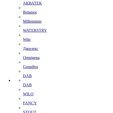
АКВАТЕК
Belamos
Millennium
WATERSTRY
Wilo
Джилекс
Omnigena
Grundfos
DAB
DAB
WILO
FANCY
STOUT