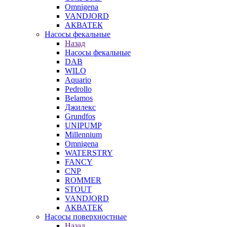
Omnigena
VANDJORD
АКВАТЕК
Насосы фекальные
Назад
Насосы фекальные
DAB
WILO
Aquario
Pedrollo
Belamos
Джилекс
Grundfos
UNIPUMP
Millennium
Omnigena
WATERSTRY
FANCY
CNP
ROMMER
STOUT
VANDJORD
АКВАТЕК
Насосы поверхностные
Назад