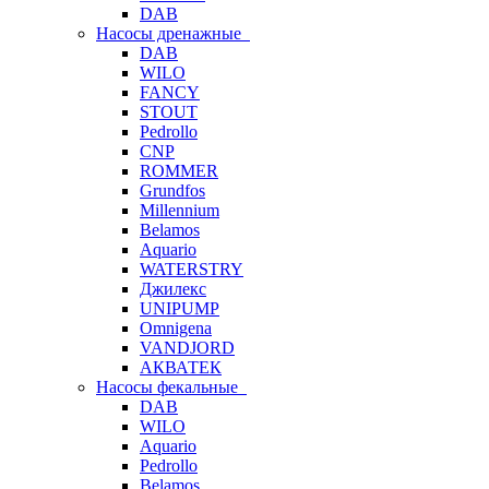
DAB
Насосы дренажные
DAB
WILO
FANCY
STOUT
Pedrollo
CNP
ROMMER
Grundfos
Millennium
Belamos
Aquario
WATERSTRY
Джилекс
UNIPUMP
Omnigena
VANDJORD
АКВАТЕК
Насосы фекальные
DAB
WILO
Aquario
Pedrollo
Belamos