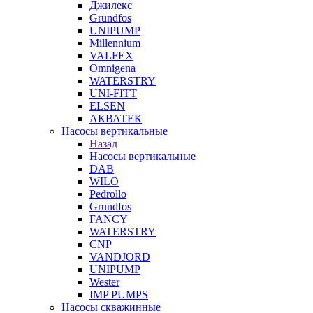
Джилекс
Grundfos
UNIPUMP
Millennium
VALFEX
Omnigena
WATERSTRY
UNI-FITT
ELSEN
АКВАТЕК
Насосы вертикальные
Назад
Насосы вертикальные
DAB
WILO
Pedrollo
Grundfos
FANCY
WATERSTRY
CNP
VANDJORD
UNIPUMP
Wester
IMP PUMPS
Насосы скважинные