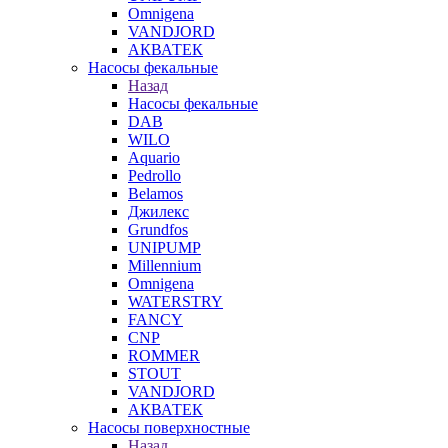
Omnigena
VANDJORD
АКВАТЕК
Насосы фекальные
Назад
Насосы фекальные
DAB
WILO
Aquario
Pedrollo
Belamos
Джилекс
Grundfos
UNIPUMP
Millennium
Omnigena
WATERSTRY
FANCY
CNP
ROMMER
STOUT
VANDJORD
АКВАТЕК
Насосы поверхностные
Назад