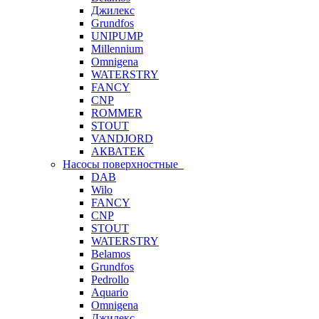
Джилекс
Grundfos
UNIPUMP
Millennium
Omnigena
WATERSTRY
FANCY
CNP
ROMMER
STOUT
VANDJORD
АКВАТЕК
Насосы поверхностные
DAB
Wilo
FANCY
CNP
STOUT
WATERSTRY
Belamos
Grundfos
Pedrollo
Aquario
Omnigena
Джилекс