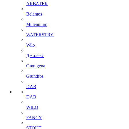
АКВАТЕК
Belamos
Millennium
WATERSTRY
Wilo
Джилекс
Omnigena
Grundfos
DAB
DAB
WILO
FANCY
STOUT