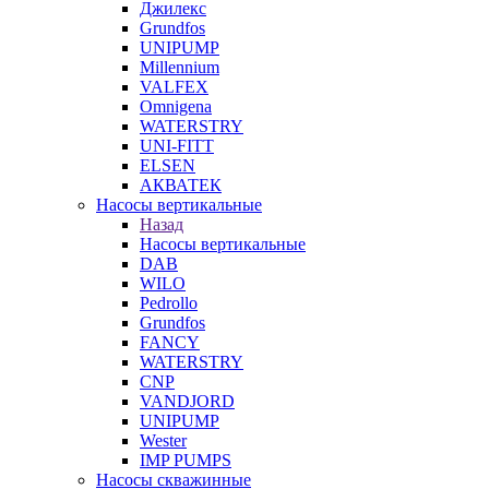
Джилекс
Grundfos
UNIPUMP
Millennium
VALFEX
Omnigena
WATERSTRY
UNI-FITT
ELSEN
АКВАТЕК
Насосы вертикальные
Назад
Насосы вертикальные
DAB
WILO
Pedrollo
Grundfos
FANCY
WATERSTRY
CNP
VANDJORD
UNIPUMP
Wester
IMP PUMPS
Насосы скважинные