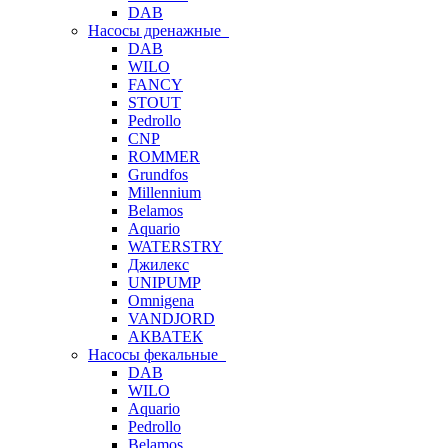
DAB
Насосы дренажные
DAB
WILO
FANCY
STOUT
Pedrollo
CNP
ROMMER
Grundfos
Millennium
Belamos
Aquario
WATERSTRY
Джилекс
UNIPUMP
Omnigena
VANDJORD
АКВАТЕК
Насосы фекальные
DAB
WILO
Aquario
Pedrollo
Belamos