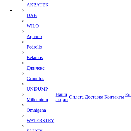
АКВАТЕК
DAB
WILO
Aquario
Pedrollo
Belamos
Джилекс
Grundfos
UNIPUMP
Наши
Ещ
Оплата
Доставка
Контакты
Millennium
акции
Omnigena
WATERSTRY