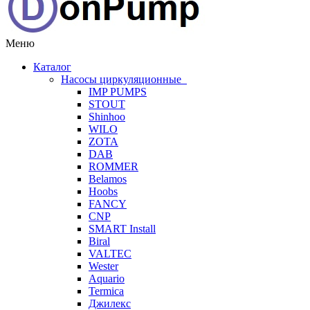
Меню
Каталог
Насосы циркуляционные
IMP PUMPS
STOUT
Shinhoo
WILO
ZOTA
DAB
ROMMER
Belamos
Hoobs
FANCY
CNP
SMART Install
Biral
VALTEC
Wester
Aquario
Termica
Джилекс