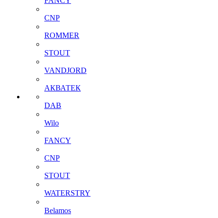
FANCY
CNP
ROMMER
STOUT
VANDJORD
АКВАТЕК
DAB
Wilo
FANCY
CNP
STOUT
WATERSTRY
Belamos