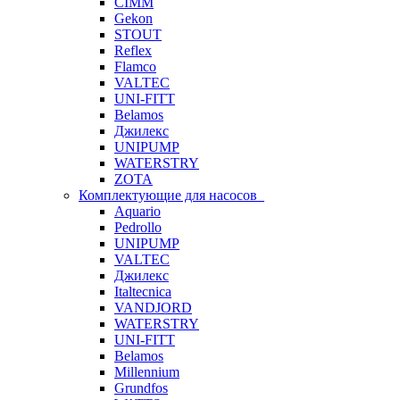
CIMM
Gekon
STOUT
Reflex
Flamco
VALTEC
UNI-FITT
Belamos
Джилекс
UNIPUMP
WATERSTRY
ZOTA
Комплектующие для насосов
Aquario
Pedrollo
UNIPUMP
VALTEC
Джилекс
Italtecnica
VANDJORD
WATERSTRY
UNI-FITT
Belamos
Millennium
Grundfos