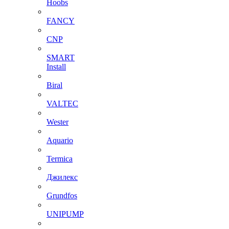
Hoobs
FANCY
CNP
SMART
Install
Biral
VALTEC
Wester
Aquario
Termica
Джилекс
Grundfos
UNIPUMP