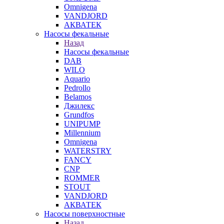
Omnigena
VANDJORD
АКВАТЕК
Насосы фекальные
Назад
Насосы фекальные
DAB
WILO
Aquario
Pedrollo
Belamos
Джилекс
Grundfos
UNIPUMP
Millennium
Omnigena
WATERSTRY
FANCY
CNP
ROMMER
STOUT
VANDJORD
АКВАТЕК
Насосы поверхностные
Назад