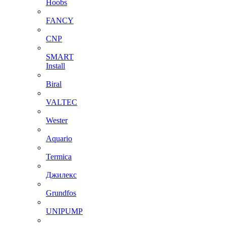
Hoobs
FANCY
CNP
SMART
Install
Biral
VALTEC
Wester
Aquario
Termica
Джилекс
Grundfos
UNIPUMP