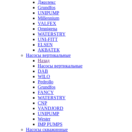
Джилекс
Grundfos
UNIPUMP
Millennium
VALFEX
Omnigena
WATERSTRY
UNI-FITT
ELSEN
АКВАТЕК
Насосы вертикальные
Назад
Насосы вертикальные
DAB
WILO
Pedrollo
Grundfos
FANCY
WATERSTRY
CNP
VANDJORD
UNIPUMP
Wester
IMP PUMPS
Насосы скважинные