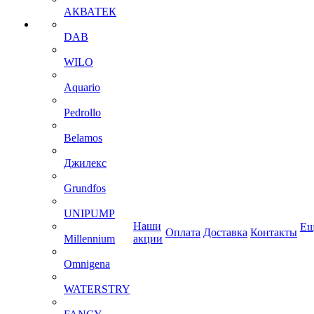
АКВАТЕК
DAB
WILO
Aquario
Pedrollo
Belamos
Джилекс
Grundfos
UNIPUMP
Наши
Ещ
Оплата
Доставка
Контакты
Millennium
акции
Omnigena
WATERSTRY