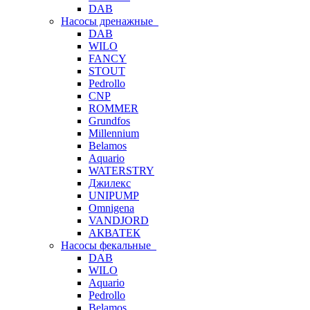
DAB
Насосы дренажные
DAB
WILO
FANCY
STOUT
Pedrollo
CNP
ROMMER
Grundfos
Millennium
Belamos
Aquario
WATERSTRY
Джилекс
UNIPUMP
Omnigena
VANDJORD
АКВАТЕК
Насосы фекальные
DAB
WILO
Aquario
Pedrollo
Belamos