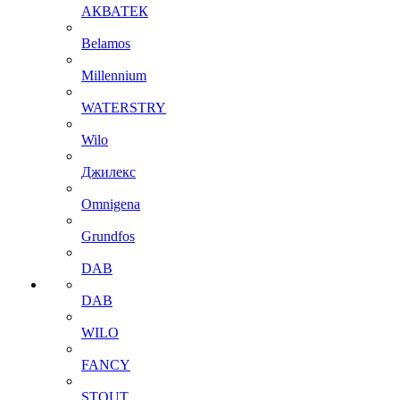
АКВАТЕК
Belamos
Millennium
WATERSTRY
Wilo
Джилекс
Omnigena
Grundfos
DAB
DAB
WILO
FANCY
STOUT