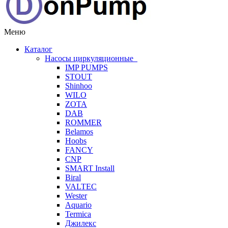
Меню
Каталог
Насосы циркуляционные
IMP PUMPS
STOUT
Shinhoo
WILO
ZOTA
DAB
ROMMER
Belamos
Hoobs
FANCY
CNP
SMART Install
Biral
VALTEC
Wester
Aquario
Termica
Джилекс