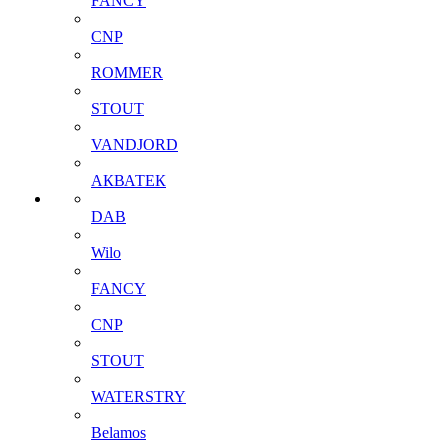
FANCY
CNP
ROMMER
STOUT
VANDJORD
АКВАТЕК
DAB
Wilo
FANCY
CNP
STOUT
WATERSTRY
Belamos