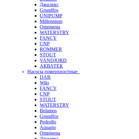
Джилекс
Grundfos
UNIPUMP
Millennium
Omnigena
WATERSTRY
FANCY
CNP
ROMMER
STOUT
VANDJORD
АКВАТЕК
Насосы поверхностные
DAB
Wilo
FANCY
CNP
STOUT
WATERSTRY
Belamos
Grundfos
Pedrollo
Aquario
Omnigena
Джилекс