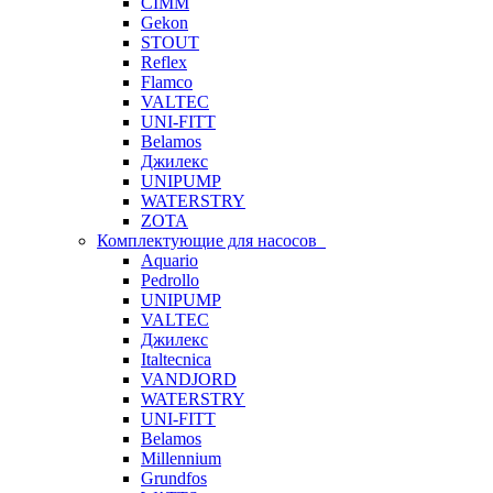
CIMM
Gekon
STOUT
Reflex
Flamco
VALTEC
UNI-FITT
Belamos
Джилекс
UNIPUMP
WATERSTRY
ZOTA
Комплектующие для насосов
Aquario
Pedrollo
UNIPUMP
VALTEC
Джилекс
Italtecnica
VANDJORD
WATERSTRY
UNI-FITT
Belamos
Millennium
Grundfos