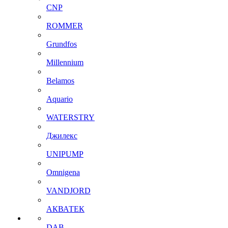
CNP
ROMMER
Grundfos
Millennium
Belamos
Aquario
WATERSTRY
Джилекс
UNIPUMP
Omnigena
VANDJORD
АКВАТЕК
DAB