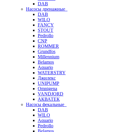
DAB
Насосы дренажные
DAB
WILO
FANCY
STOUT
Pedrollo
CNP
ROMMER
Grundfos
Millennium
Belamos
Aquario
WATERSTRY
Джилекс
UNIPUMP
Omnigena
VANDJORD
АКВАТЕК
Насосы фекальные
DAB
WILO
Aquario
Pedrollo
Belamos