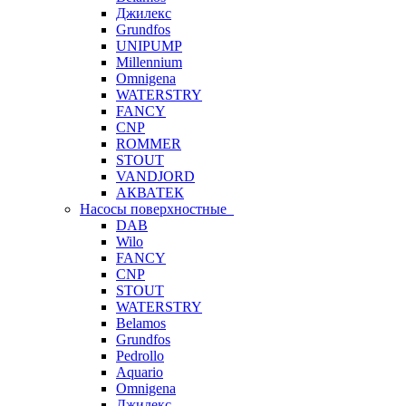
Джилекс
Grundfos
UNIPUMP
Millennium
Omnigena
WATERSTRY
FANCY
CNP
ROMMER
STOUT
VANDJORD
АКВАТЕК
Насосы поверхностные
DAB
Wilo
FANCY
CNP
STOUT
WATERSTRY
Belamos
Grundfos
Pedrollo
Aquario
Omnigena
Джилекс