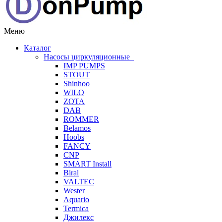
Меню
Каталог
Насосы циркуляционные
IMP PUMPS
STOUT
Shinhoo
WILO
ZOTA
DAB
ROMMER
Belamos
Hoobs
FANCY
CNP
SMART Install
Biral
VALTEC
Wester
Aquario
Termica
Джилекс