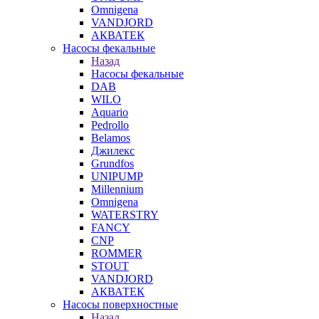
Omnigena
VANDJORD
АКВАТЕК
Насосы фекальные
Назад
Насосы фекальные
DAB
WILO
Aquario
Pedrollo
Belamos
Джилекс
Grundfos
UNIPUMP
Millennium
Omnigena
WATERSTRY
FANCY
CNP
ROMMER
STOUT
VANDJORD
АКВАТЕК
Насосы поверхностные
Назад