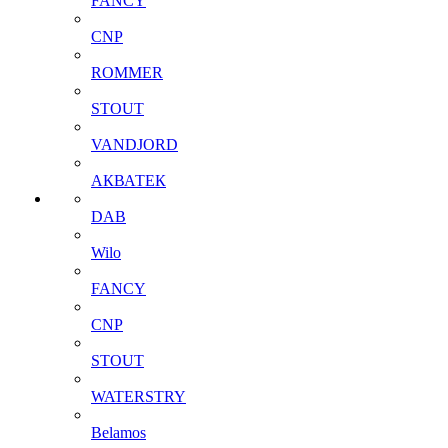
FANCY
CNP
ROMMER
STOUT
VANDJORD
АКВАТЕК
DAB
Wilo
FANCY
CNP
STOUT
WATERSTRY
Belamos