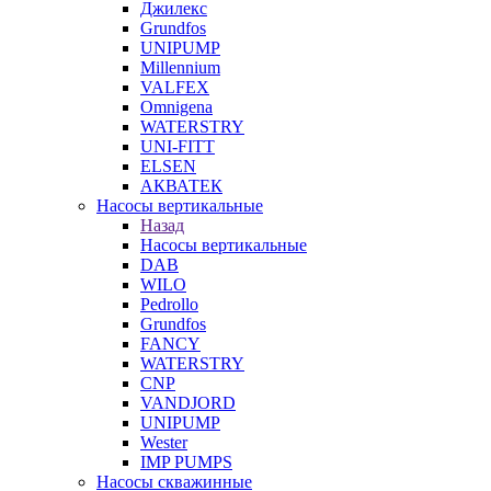
Джилекс
Grundfos
UNIPUMP
Millennium
VALFEX
Omnigena
WATERSTRY
UNI-FITT
ELSEN
АКВАТЕК
Насосы вертикальные
Назад
Насосы вертикальные
DAB
WILO
Pedrollo
Grundfos
FANCY
WATERSTRY
CNP
VANDJORD
UNIPUMP
Wester
IMP PUMPS
Насосы скважинные