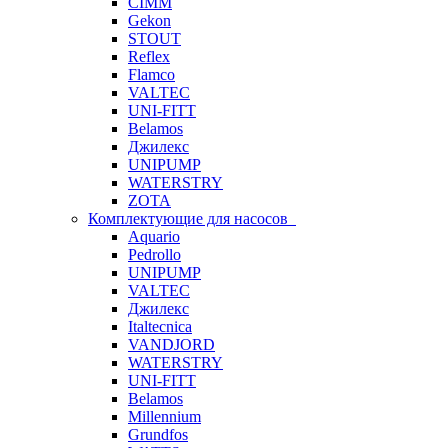
CIMM
Gekon
STOUT
Reflex
Flamco
VALTEC
UNI-FITT
Belamos
Джилекс
UNIPUMP
WATERSTRY
ZOTA
Комплектующие для насосов
Aquario
Pedrollo
UNIPUMP
VALTEC
Джилекс
Italtecnica
VANDJORD
WATERSTRY
UNI-FITT
Belamos
Millennium
Grundfos