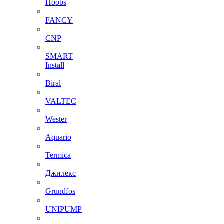
Hoobs
FANCY
CNP
SMART
Install
Biral
VALTEC
Wester
Aquario
Termica
Джилекс
Grundfos
UNIPUMP