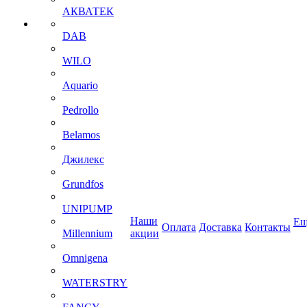
АКВАТЕК
DAB
WILO
Aquario
Pedrollo
Belamos
Джилекс
Grundfos
UNIPUMP
Наши
Ещ
Оплата
Доставка
Контакты
Millennium
акции
Omnigena
WATERSTRY