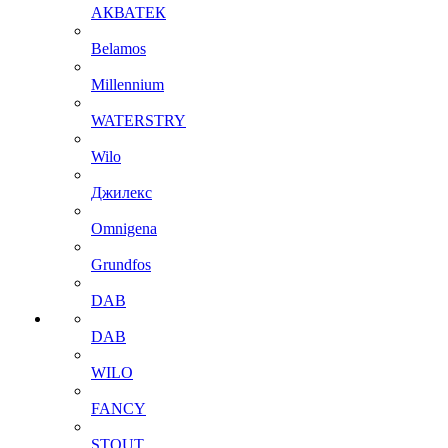
АКВАТЕК
Belamos
Millennium
WATERSTRY
Wilo
Джилекс
Omnigena
Grundfos
DAB
DAB
WILO
FANCY
STOUT