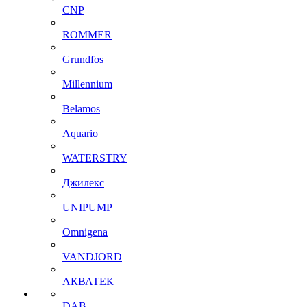
CNP
ROMMER
Grundfos
Millennium
Belamos
Aquario
WATERSTRY
Джилекс
UNIPUMP
Omnigena
VANDJORD
АКВАТЕК
DAB