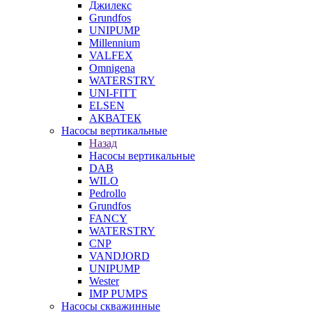
Джилекс
Grundfos
UNIPUMP
Millennium
VALFEX
Omnigena
WATERSTRY
UNI-FITT
ELSEN
АКВАТЕК
Насосы вертикальные
Назад
Насосы вертикальные
DAB
WILO
Pedrollo
Grundfos
FANCY
WATERSTRY
CNP
VANDJORD
UNIPUMP
Wester
IMP PUMPS
Насосы скважинные