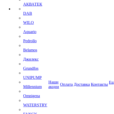
АКВАТЕК
DAB
WILO
Aquario
Pedrollo
Belamos
Джилекс
Grundfos
UNIPUMP
Наши
Ещ
Оплата
Доставка
Контакты
Millennium
акции
Omnigena
WATERSTRY