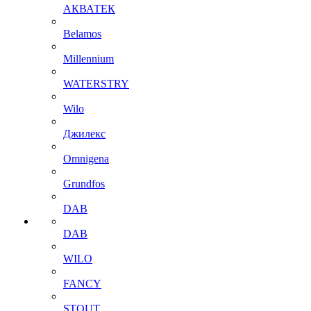
АКВАТЕК
Belamos
Millennium
WATERSTRY
Wilo
Джилекс
Omnigena
Grundfos
DAB
DAB
WILO
FANCY
STOUT