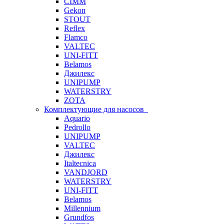
CIMM
Gekon
STOUT
Reflex
Flamco
VALTEC
UNI-FITT
Belamos
Джилекс
UNIPUMP
WATERSTRY
ZOTA
Комплектующие для насосов
Aquario
Pedrollo
UNIPUMP
VALTEC
Джилекс
Italtecnica
VANDJORD
WATERSTRY
UNI-FITT
Belamos
Millennium
Grundfos