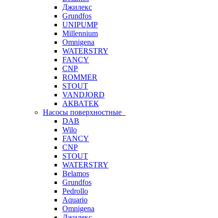
Джилекс
Grundfos
UNIPUMP
Millennium
Omnigena
WATERSTRY
FANCY
CNP
ROMMER
STOUT
VANDJORD
АКВАТЕК
Насосы поверхностные
DAB
Wilo
FANCY
CNP
STOUT
WATERSTRY
Belamos
Grundfos
Pedrollo
Aquario
Omnigena
Джилекс