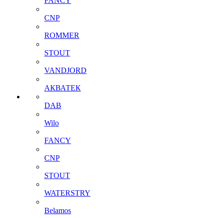
FANCY
CNP
ROMMER
STOUT
VANDJORD
АКВАТЕК
DAB
Wilo
FANCY
CNP
STOUT
WATERSTRY
Belamos