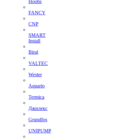
Hoobs
FANCY
CNP
SMART
Install
Biral
VALTEC
Wester
Aquario
Termica
Джилекс
Grundfos
UNIPUMP