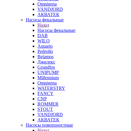
Omnigena
VANDJORD
АКВАТЕК
Насосы фекальные
Назад
Насосы фекальные
DAB
WILO
Aquario
Pedrollo
Belamos
Джилекс
Grundfos
UNIPUMP
Millennium
Omnigena
WATERSTRY
FANCY
CNP
ROMMER
STOUT
VANDJORD
АКВАТЕК
Насосы поверхностные
Назад