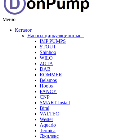
Меню
Каталог
Насосы циркуляционные
IMP PUMPS
STOUT
Shinhoo
WILO
ZOTA
DAB
ROMMER
Belamos
Hoobs
FANCY
CNP
SMART Install
Biral
VALTEC
Wester
Aquario
Termica
Джилекс