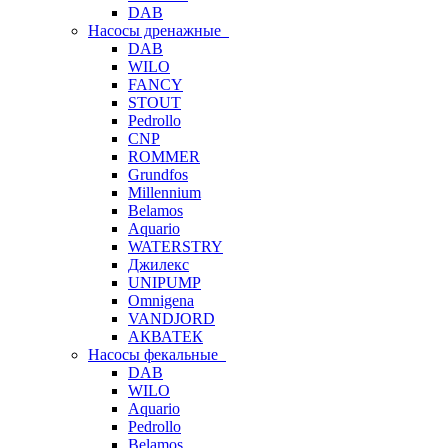
DAB
Насосы дренажные
DAB
WILO
FANCY
STOUT
Pedrollo
CNP
ROMMER
Grundfos
Millennium
Belamos
Aquario
WATERSTRY
Джилекс
UNIPUMP
Omnigena
VANDJORD
АКВАТЕК
Насосы фекальные
DAB
WILO
Aquario
Pedrollo
Belamos