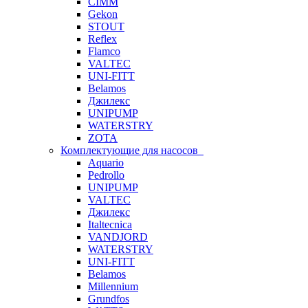
CIMM
Gekon
STOUT
Reflex
Flamco
VALTEC
UNI-FITT
Belamos
Джилекс
UNIPUMP
WATERSTRY
ZOTA
Комплектующие для насосов
Aquario
Pedrollo
UNIPUMP
VALTEC
Джилекс
Italtecnica
VANDJORD
WATERSTRY
UNI-FITT
Belamos
Millennium
Grundfos