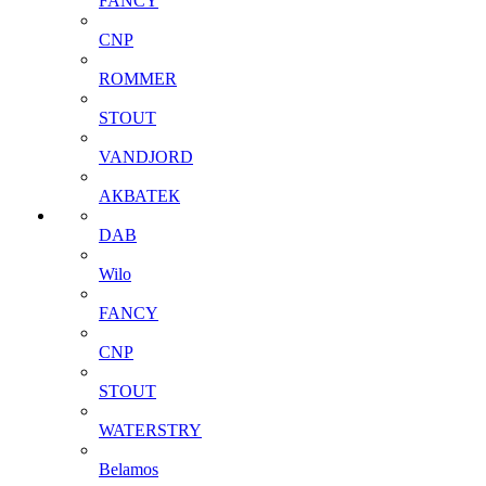
FANCY
CNP
ROMMER
STOUT
VANDJORD
АКВАТЕК
DAB
Wilo
FANCY
CNP
STOUT
WATERSTRY
Belamos