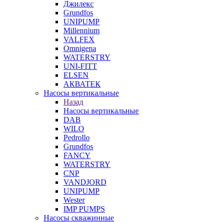
Джилекс
Grundfos
UNIPUMP
Millennium
VALFEX
Omnigena
WATERSTRY
UNI-FITT
ELSEN
АКВАТЕК
Насосы вертикальные
Назад
Насосы вертикальные
DAB
WILO
Pedrollo
Grundfos
FANCY
WATERSTRY
CNP
VANDJORD
UNIPUMP
Wester
IMP PUMPS
Насосы скважинные