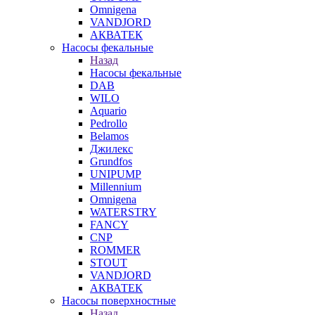
Omnigena
VANDJORD
АКВАТЕК
Насосы фекальные
Назад
Насосы фекальные
DAB
WILO
Aquario
Pedrollo
Belamos
Джилекс
Grundfos
UNIPUMP
Millennium
Omnigena
WATERSTRY
FANCY
CNP
ROMMER
STOUT
VANDJORD
АКВАТЕК
Насосы поверхностные
Назад