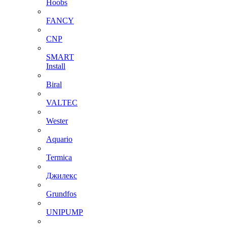
Hoobs
FANCY
CNP
SMART
Install
Biral
VALTEC
Wester
Aquario
Termica
Джилекс
Grundfos
UNIPUMP