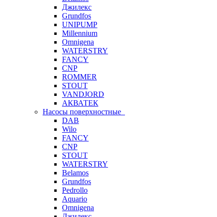
Джилекс
Grundfos
UNIPUMP
Millennium
Omnigena
WATERSTRY
FANCY
CNP
ROMMER
STOUT
VANDJORD
АКВАТЕК
Насосы поверхностные
DAB
Wilo
FANCY
CNP
STOUT
WATERSTRY
Belamos
Grundfos
Pedrollo
Aquario
Omnigena
Джилекс