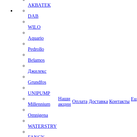
АКВАТЕК
DAB
WILO
Aquario
Pedrollo
Belamos
Джилекс
Grundfos
UNIPUMP
Наши
Ещ
Оплата
Доставка
Контакты
Millennium
акции
Omnigena
WATERSTRY