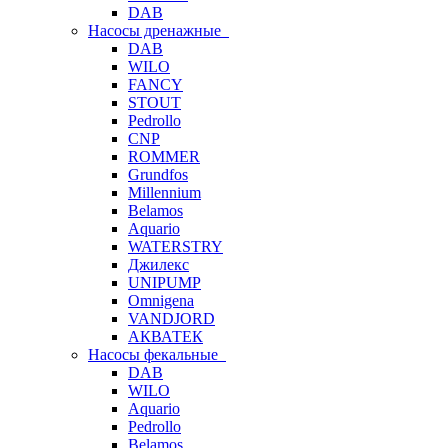
DAB
Насосы дренажные
DAB
WILO
FANCY
STOUT
Pedrollo
CNP
ROMMER
Grundfos
Millennium
Belamos
Aquario
WATERSTRY
Джилекс
UNIPUMP
Omnigena
VANDJORD
АКВАТЕК
Насосы фекальные
DAB
WILO
Aquario
Pedrollo
Belamos