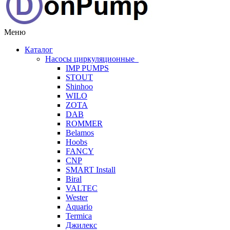
Меню
Каталог
Насосы циркуляционные
IMP PUMPS
STOUT
Shinhoo
WILO
ZOTA
DAB
ROMMER
Belamos
Hoobs
FANCY
CNP
SMART Install
Biral
VALTEC
Wester
Aquario
Termica
Джилекс