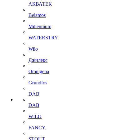
АКВАТЕК
Belamos
Millennium
WATERSTRY
Wilo
Джилекс
Omnigena
Grundfos
DAB
DAB
WILO
FANCY
STOUT