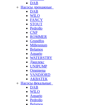
DAB
Насосы дренажные
DAB
WILO
FANCY
STOUT
Pedrollo
CNP
ROMMER
Grundfos
Millennium
Belamos
Aquario
WATERSTRY
Джилекс
UNIPUMP
Omnigena
VANDJORD
АКВАТЕК
Насосы фекальные
DAB
WILO
Aquario
Pedrollo
Belamos