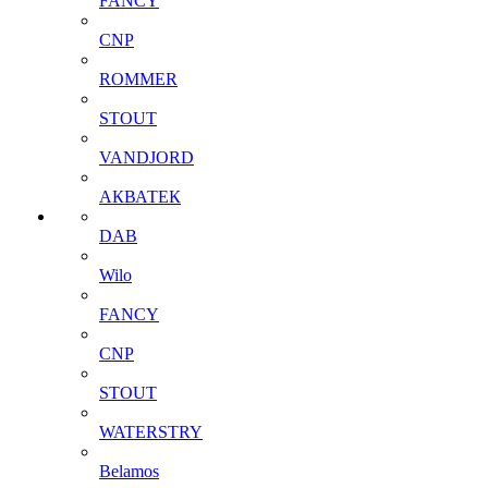
FANCY
CNP
ROMMER
STOUT
VANDJORD
АКВАТЕК
DAB
Wilo
FANCY
CNP
STOUT
WATERSTRY
Belamos