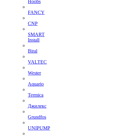
Hoobs
FANCY
CNP
SMART
Install
Biral
VALTEC
Wester
Aquario
Termica
Джилекс
Grundfos
UNIPUMP