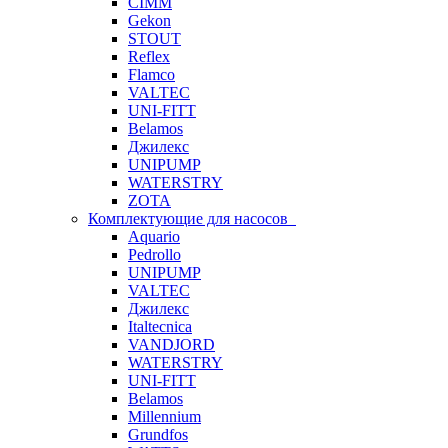
CIMM
Gekon
STOUT
Reflex
Flamco
VALTEC
UNI-FITT
Belamos
Джилекс
UNIPUMP
WATERSTRY
ZOTA
Комплектующие для насосов
Aquario
Pedrollo
UNIPUMP
VALTEC
Джилекс
Italtecnica
VANDJORD
WATERSTRY
UNI-FITT
Belamos
Millennium
Grundfos