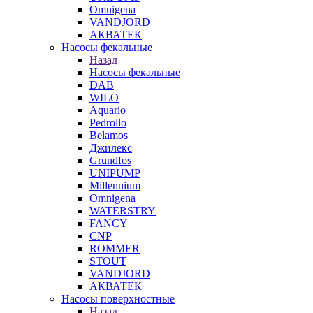
Omnigena
VANDJORD
АКВАТЕК
Насосы фекальные
Назад
Насосы фекальные
DAB
WILO
Aquario
Pedrollo
Belamos
Джилекс
Grundfos
UNIPUMP
Millennium
Omnigena
WATERSTRY
FANCY
CNP
ROMMER
STOUT
VANDJORD
АКВАТЕК
Насосы поверхностные
Назад