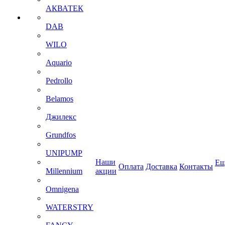
АКВАТЕК
DAB
WILO
Aquario
Pedrollo
Belamos
Джилекс
Grundfos
UNIPUMP
Наши
Ещ
Оплата
Доставка
Контакты
Millennium
акции
Omnigena
WATERSTRY