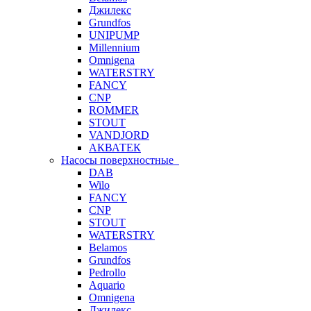
Джилекс
Grundfos
UNIPUMP
Millennium
Omnigena
WATERSTRY
FANCY
CNP
ROMMER
STOUT
VANDJORD
АКВАТЕК
Насосы поверхностные
DAB
Wilo
FANCY
CNP
STOUT
WATERSTRY
Belamos
Grundfos
Pedrollo
Aquario
Omnigena
Джилекс