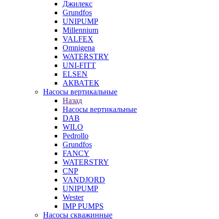
Джилекс
Grundfos
UNIPUMP
Millennium
VALFEX
Omnigena
WATERSTRY
UNI-FITT
ELSEN
АКВАТЕК
Насосы вертикальные
Назад
Насосы вертикальные
DAB
WILO
Pedrollo
Grundfos
FANCY
WATERSTRY
CNP
VANDJORD
UNIPUMP
Wester
IMP PUMPS
Насосы скважинные