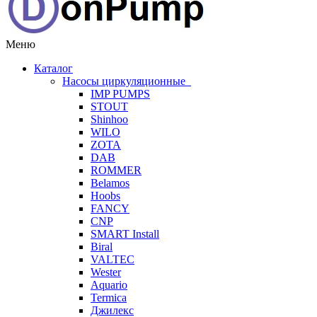
Меню
Каталог
Насосы циркуляционные
IMP PUMPS
STOUT
Shinhoo
WILO
ZOTA
DAB
ROMMER
Belamos
Hoobs
FANCY
CNP
SMART Install
Biral
VALTEC
Wester
Aquario
Termica
Джилекс