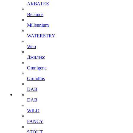
АКВАТЕК
Belamos
Millennium
WATERSTRY
Wilo
Джилекс
Omnigena
Grundfos
DAB
DAB
WILO
FANCY
STOUT