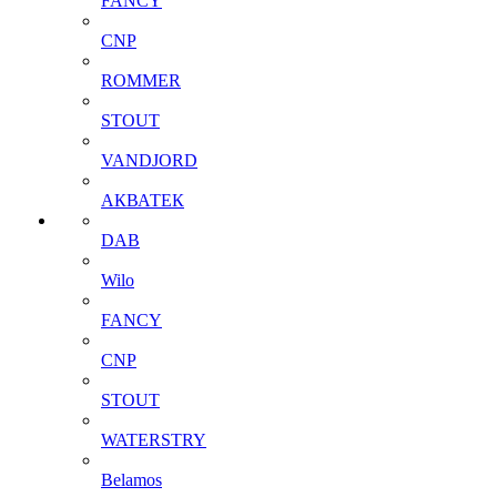
FANCY
CNP
ROMMER
STOUT
VANDJORD
АКВАТЕК
DAB
Wilo
FANCY
CNP
STOUT
WATERSTRY
Belamos