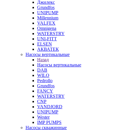
Джилекс
Grundfos
UNIPUMP
Millennium
VALFEX
Omnigena
WATERSTRY
UNI-FITT
ELSEN
АКВАТЕК
Насосы вертикальные
Назад
Насосы вертикальные
DAB
WILO
Pedrollo
Grundfos
FANCY
WATERSTRY
CNP
VANDJORD
UNIPUMP
Wester
IMP PUMPS
Насосы скважинные