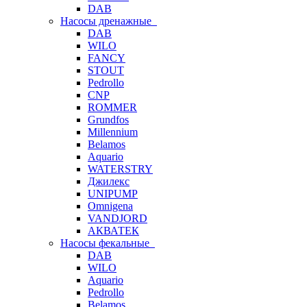
DAB
Насосы дренажные
DAB
WILO
FANCY
STOUT
Pedrollo
CNP
ROMMER
Grundfos
Millennium
Belamos
Aquario
WATERSTRY
Джилекс
UNIPUMP
Omnigena
VANDJORD
АКВАТЕК
Насосы фекальные
DAB
WILO
Aquario
Pedrollo
Belamos