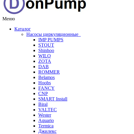
Меню
Каталог
Насосы циркуляционные
IMP PUMPS
STOUT
Shinhoo
WILO
ZOTA
DAB
ROMMER
Belamos
Hoobs
FANCY
CNP
SMART Install
Biral
VALTEC
Wester
Aquario
Termica
Джилекс