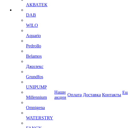
АКВАТЕК
DAB
WILO
Aquario
Pedrollo
Belamos
Джилекс
Grundfos
UNIPUMP
Наши
Ещ
Оплата
Доставка
Контакты
Millennium
акции
Omnigena
WATERSTRY