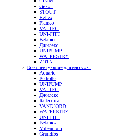
CIMM
Gekon
STOUT
Reflex
Flamco
VALTEC
UNI-FITT
Belamos
Джилекс
UNIPUMP
WATERSTRY
ZOTA
Комплектующие для насосов
Aquario
Pedrollo
UNIPUMP
VALTEC
Джилекс
Italtecnica
VANDJORD
WATERSTRY
UNI-FITT
Belamos
Millennium
Grundfos