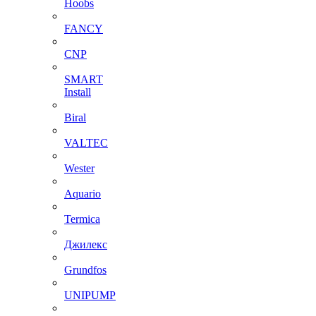
Hoobs
FANCY
CNP
SMART
Install
Biral
VALTEC
Wester
Aquario
Termica
Джилекс
Grundfos
UNIPUMP