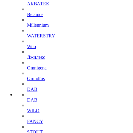
АКВАТЕК
Belamos
Millennium
WATERSTRY
Wilo
Джилекс
Omnigena
Grundfos
DAB
DAB
WILO
FANCY
STOUT