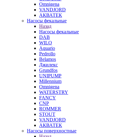
Omnigena
VANDJORD
АКВАТЕК
Насосы фекальные
Назад
Насосы фекальные
DAB
WILO
Aquario
Pedrollo
Belamos
Джилекс
Grundfos
UNIPUMP
Millennium
Omnigena
WATERSTRY
FANCY
CNP
ROMMER
STOUT
VANDJORD
АКВАТЕК
Насосы поверхностные
Назад