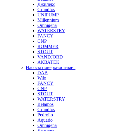
Джилекс
Grundfos
UNIPUMP
Millennium
Omnigena
WATERSTRY
FANCY
CNP
ROMMER
STOUT
VANDJORD
АКВАТЕК
Насосы поверхностные
DAB
Wilo
FANCY
CNP
STOUT
WATERSTRY
Belamos
Grundfos
Pedrollo
Aquario
Omnigena
Джилекс