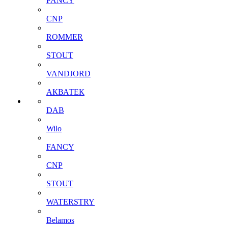
FANCY
CNP
ROMMER
STOUT
VANDJORD
АКВАТЕК
DAB
Wilo
FANCY
CNP
STOUT
WATERSTRY
Belamos