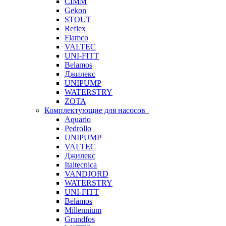
CIMM
Gekon
STOUT
Reflex
Flamco
VALTEC
UNI-FITT
Belamos
Джилекс
UNIPUMP
WATERSTRY
ZOTA
Комплектующие для насосов
Aquario
Pedrollo
UNIPUMP
VALTEC
Джилекс
Italtecnica
VANDJORD
WATERSTRY
UNI-FITT
Belamos
Millennium
Grundfos