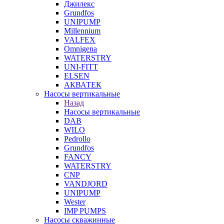
Джилекс
Grundfos
UNIPUMP
Millennium
VALFEX
Omnigena
WATERSTRY
UNI-FITT
ELSEN
АКВАТЕК
Насосы вертикальные
Назад
Насосы вертикальные
DAB
WILO
Pedrollo
Grundfos
FANCY
WATERSTRY
CNP
VANDJORD
UNIPUMP
Wester
IMP PUMPS
Насосы скважинные