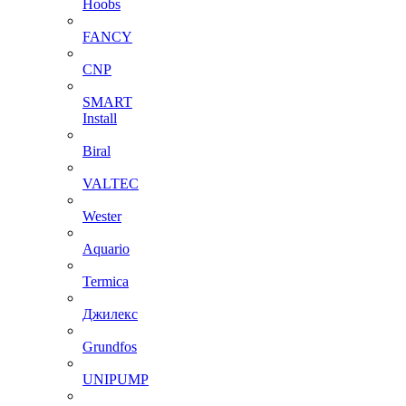
Hoobs
FANCY
CNP
SMART
Install
Biral
VALTEC
Wester
Aquario
Termica
Джилекс
Grundfos
UNIPUMP