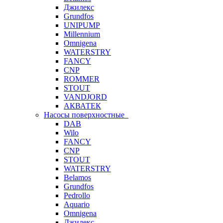
Джилекс
Grundfos
UNIPUMP
Millennium
Omnigena
WATERSTRY
FANCY
CNP
ROMMER
STOUT
VANDJORD
АКВАТЕК
Насосы поверхностные
DAB
Wilo
FANCY
CNP
STOUT
WATERSTRY
Belamos
Grundfos
Pedrollo
Aquario
Omnigena
Джилекс