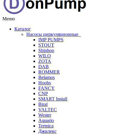
Меню
Каталог
Насосы циркуляционные
IMP PUMPS
STOUT
Shinhoo
WILO
ZOTA
DAB
ROMMER
Belamos
Hoobs
FANCY
CNP
SMART Install
Biral
VALTEC
Wester
Aquario
Termica
Джилекс