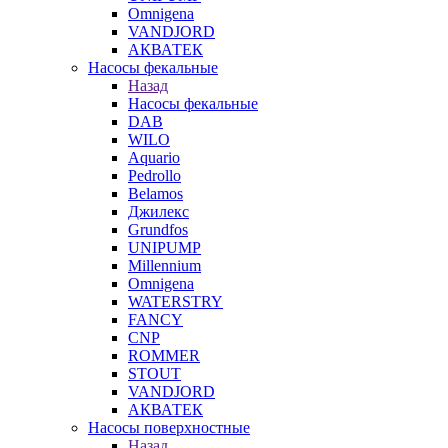
Omnigena
VANDJORD
АКВАТЕК
Насосы фекальные
Назад
Насосы фекальные
DAB
WILO
Aquario
Pedrollo
Belamos
Джилекс
Grundfos
UNIPUMP
Millennium
Omnigena
WATERSTRY
FANCY
CNP
ROMMER
STOUT
VANDJORD
АКВАТЕК
Насосы поверхностные
Назад