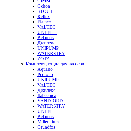
CIMM
Gekon
STOUT
Reflex
Flamco
VALTEC
UNI-FITT
Belamos
Джилекс
UNIPUMP
WATERSTRY
ZOTA
Комплектующие для насосов
Aquario
Pedrollo
UNIPUMP
VALTEC
Джилекс
Italtecnica
VANDJORD
WATERSTRY
UNI-FITT
Belamos
Millennium
Grundfos