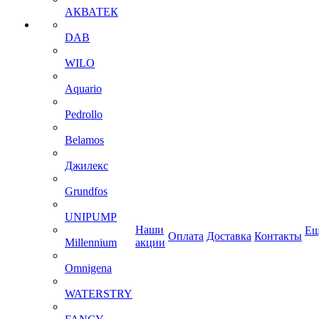
АКВАТЕК
DAB
WILO
Aquario
Pedrollo
Belamos
Джилекс
Grundfos
UNIPUMP
Наши
Ещ
Оплата
Доставка
Контакты
Millennium
акции
Omnigena
WATERSTRY