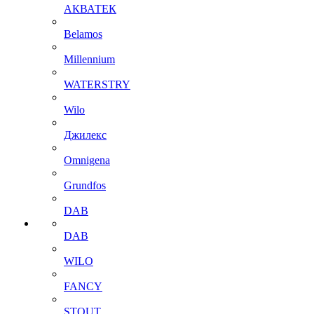
АКВАТЕК
Belamos
Millennium
WATERSTRY
Wilo
Джилекс
Omnigena
Grundfos
DAB
DAB
WILO
FANCY
STOUT