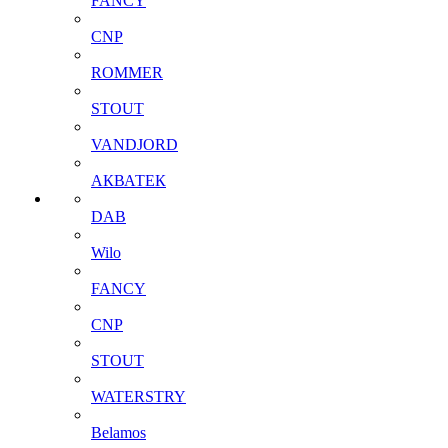
FANCY
CNP
ROMMER
STOUT
VANDJORD
АКВАТЕК
DAB
Wilo
FANCY
CNP
STOUT
WATERSTRY
Belamos