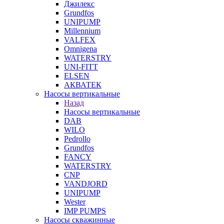
Джилекс
Grundfos
UNIPUMP
Millennium
VALFEX
Omnigena
WATERSTRY
UNI-FITT
ELSEN
АКВАТЕК
Насосы вертикальные
Назад
Насосы вертикальные
DAB
WILO
Pedrollo
Grundfos
FANCY
WATERSTRY
CNP
VANDJORD
UNIPUMP
Wester
IMP PUMPS
Насосы скважинные