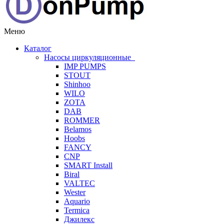
Меню
Каталог
Насосы циркуляционные
IMP PUMPS
STOUT
Shinhoo
WILO
ZOTA
DAB
ROMMER
Belamos
Hoobs
FANCY
CNP
SMART Install
Biral
VALTEC
Wester
Aquario
Termica
Джилекс