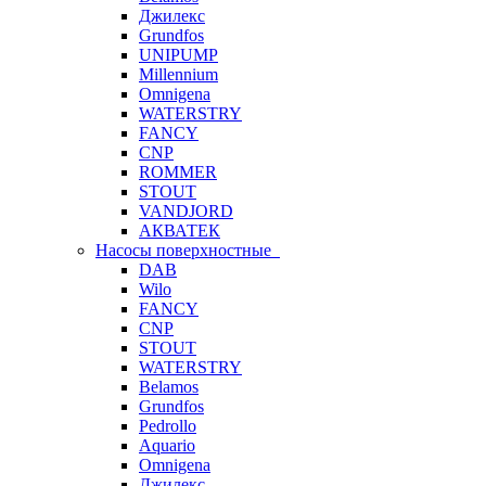
Джилекс
Grundfos
UNIPUMP
Millennium
Omnigena
WATERSTRY
FANCY
CNP
ROMMER
STOUT
VANDJORD
АКВАТЕК
Насосы поверхностные
DAB
Wilo
FANCY
CNP
STOUT
WATERSTRY
Belamos
Grundfos
Pedrollo
Aquario
Omnigena
Джилекс