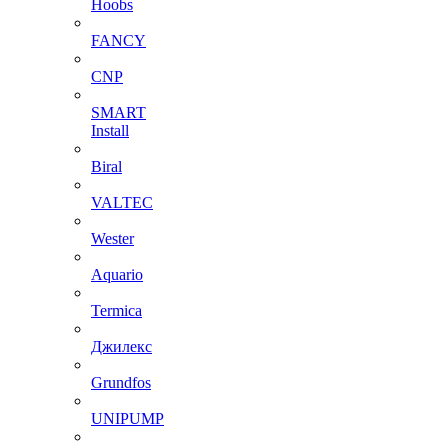
Hoobs
FANCY
CNP
SMART
Install
Biral
VALTEC
Wester
Aquario
Termica
Джилекс
Grundfos
UNIPUMP