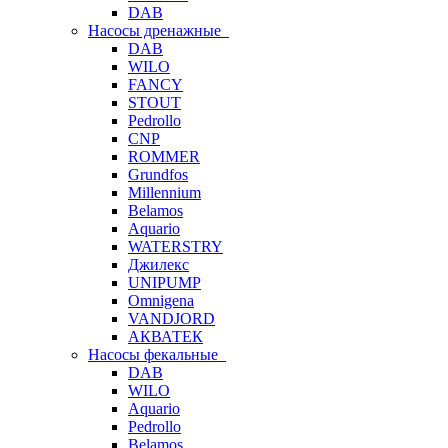
DAB
Насосы дренажные
DAB
WILO
FANCY
STOUT
Pedrollo
CNP
ROMMER
Grundfos
Millennium
Belamos
Aquario
WATERSTRY
Джилекс
UNIPUMP
Omnigena
VANDJORD
АКВАТЕК
Насосы фекальные
DAB
WILO
Aquario
Pedrollo
Belamos