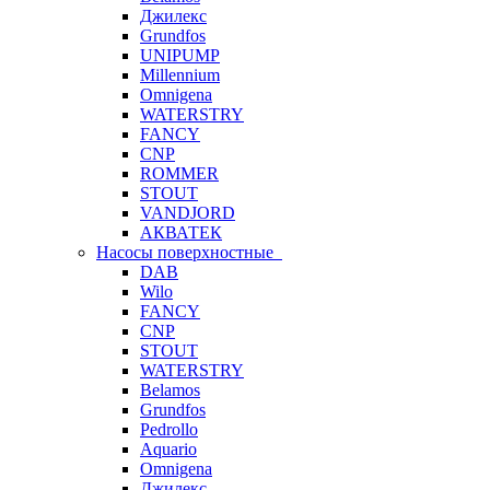
Джилекс
Grundfos
UNIPUMP
Millennium
Omnigena
WATERSTRY
FANCY
CNP
ROMMER
STOUT
VANDJORD
АКВАТЕК
Насосы поверхностные
DAB
Wilo
FANCY
CNP
STOUT
WATERSTRY
Belamos
Grundfos
Pedrollo
Aquario
Omnigena
Джилекс