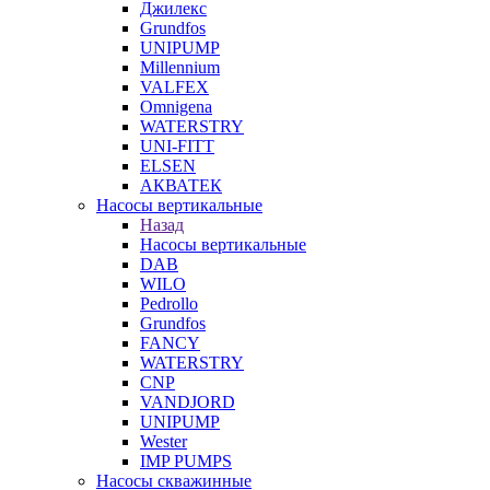
Джилекс
Grundfos
UNIPUMP
Millennium
VALFEX
Omnigena
WATERSTRY
UNI-FITT
ELSEN
АКВАТЕК
Насосы вертикальные
Назад
Насосы вертикальные
DAB
WILO
Pedrollo
Grundfos
FANCY
WATERSTRY
CNP
VANDJORD
UNIPUMP
Wester
IMP PUMPS
Насосы скважинные