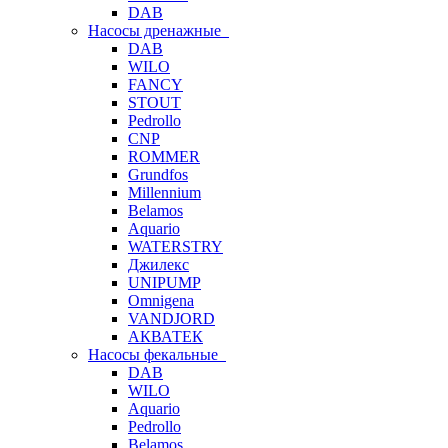
DAB
Насосы дренажные
DAB
WILO
FANCY
STOUT
Pedrollo
CNP
ROMMER
Grundfos
Millennium
Belamos
Aquario
WATERSTRY
Джилекс
UNIPUMP
Omnigena
VANDJORD
АКВАТЕК
Насосы фекальные
DAB
WILO
Aquario
Pedrollo
Belamos