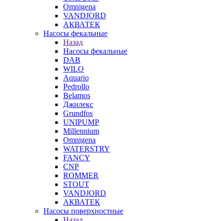
Omnigena
VANDJORD
АКВАТЕК
Насосы фекальные
Назад
Насосы фекальные
DAB
WILO
Aquario
Pedrollo
Belamos
Джилекс
Grundfos
UNIPUMP
Millennium
Omnigena
WATERSTRY
FANCY
CNP
ROMMER
STOUT
VANDJORD
АКВАТЕК
Насосы поверхностные
Назад