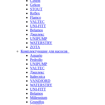
CIMM
Gekon
STOUT
Reflex
Flamco
VALTEC
UNI-FITT
Belamos
Джилекс
UNIPUMP
WATERSTRY
ZOTA
Комплектующие для насосов
Aquario
Pedrollo
UNIPUMP
VALTEC
Джилекс
Italtecnica
VANDJORD
WATERSTRY
UNI-FITT
Belamos
Millennium
Grundfos