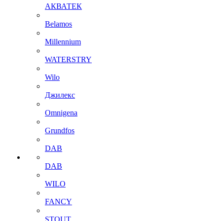
АКВАТЕК
Belamos
Millennium
WATERSTRY
Wilo
Джилекс
Omnigena
Grundfos
DAB
DAB
WILO
FANCY
STOUT