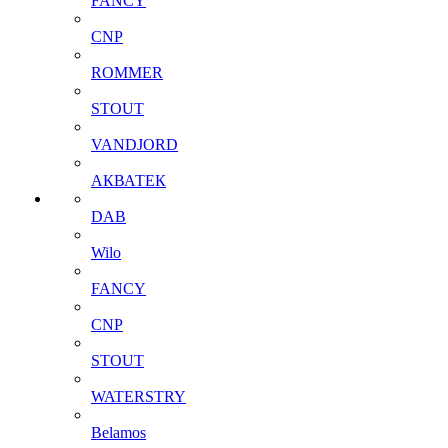
FANCY
CNP
ROMMER
STOUT
VANDJORD
АКВАТЕК
DAB
Wilo
FANCY
CNP
STOUT
WATERSTRY
Belamos