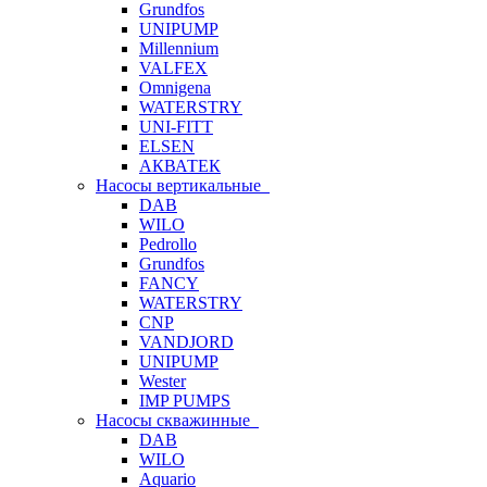
Grundfos
UNIPUMP
Millennium
VALFEX
Omnigena
WATERSTRY
UNI-FITT
ELSEN
АКВАТЕК
Насосы вертикальные
DAB
WILO
Pedrollo
Grundfos
FANCY
WATERSTRY
CNP
VANDJORD
UNIPUMP
Wester
IMP PUMPS
Насосы скважинные
DAB
WILO
Aquario