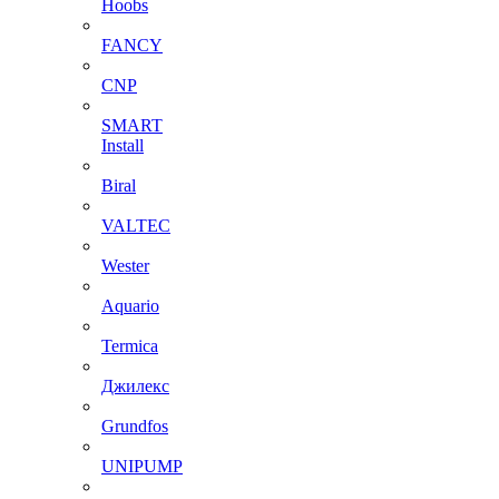
Hoobs
FANCY
CNP
SMART
Install
Biral
VALTEC
Wester
Aquario
Termica
Джилекс
Grundfos
UNIPUMP