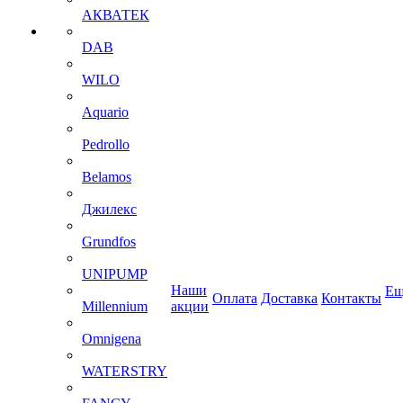
АКВАТЕК
DAB
WILO
Aquario
Pedrollo
Belamos
Джилекс
Grundfos
UNIPUMP
Наши
Ещ
Оплата
Доставка
Контакты
Millennium
акции
Omnigena
WATERSTRY