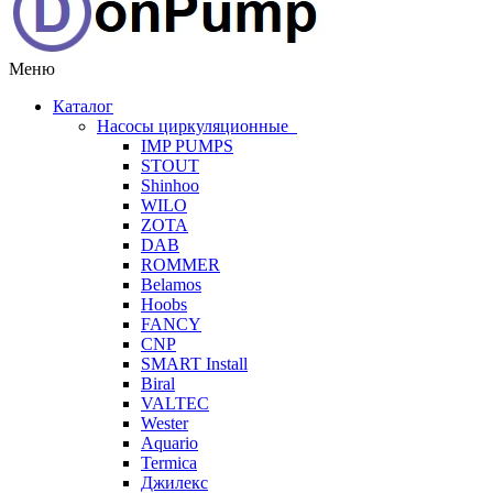
Меню
Каталог
Насосы циркуляционные
IMP PUMPS
STOUT
Shinhoo
WILO
ZOTA
DAB
ROMMER
Belamos
Hoobs
FANCY
CNP
SMART Install
Biral
VALTEC
Wester
Aquario
Termica
Джилекс