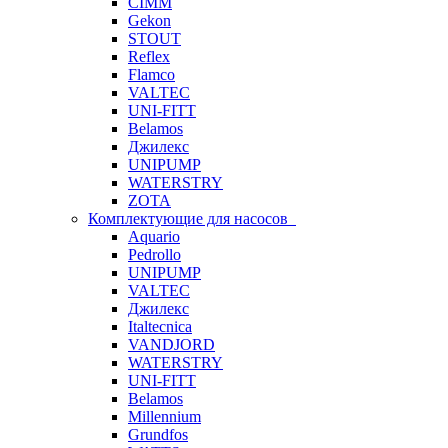
CIMM
Gekon
STOUT
Reflex
Flamco
VALTEC
UNI-FITT
Belamos
Джилекс
UNIPUMP
WATERSTRY
ZOTA
Комплектующие для насосов
Aquario
Pedrollo
UNIPUMP
VALTEC
Джилекс
Italtecnica
VANDJORD
WATERSTRY
UNI-FITT
Belamos
Millennium
Grundfos