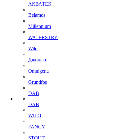
АКВАТЕК
Belamos
Millennium
WATERSTRY
Wilo
Джилекс
Omnigena
Grundfos
DAB
DAB
WILO
FANCY
STOUT