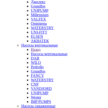
Джилекс
Grundfos
UNIPUMP
Millennium
VALFEX
Omnigena
WATERSTRY
UNI-FITT
ELSEN
АКВАТЕК
Насосы вертикальные
Назад
Насосы вертикальные
DAB
WILO
Pedrollo
Grundfos
FANCY
WATERSTRY
CNP
VANDJORD
UNIPUMP
Wester
IMP PUMPS
Насосы скважинные