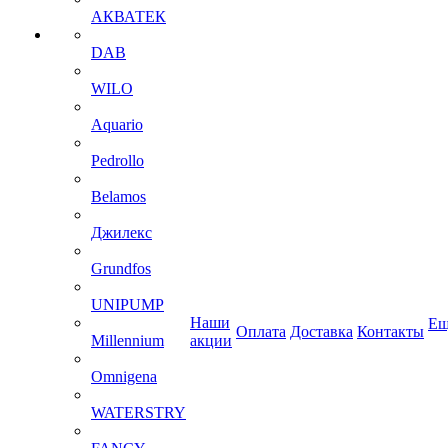
АКВАТЕК
DAB
WILO
Aquario
Pedrollo
Belamos
Джилекс
Grundfos
UNIPUMP
Наши
Ещ
Оплата
Доставка
Контакты
Millennium
акции
Omnigena
WATERSTRY