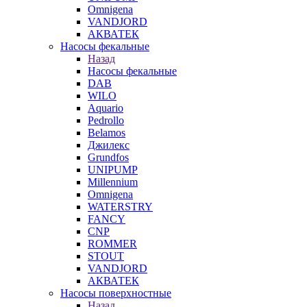
Omnigena
VANDJORD
АКВАТЕК
Насосы фекальные
Назад
Насосы фекальные
DAB
WILO
Aquario
Pedrollo
Belamos
Джилекс
Grundfos
UNIPUMP
Millennium
Omnigena
WATERSTRY
FANCY
CNP
ROMMER
STOUT
VANDJORD
АКВАТЕК
Насосы поверхностные
Назад