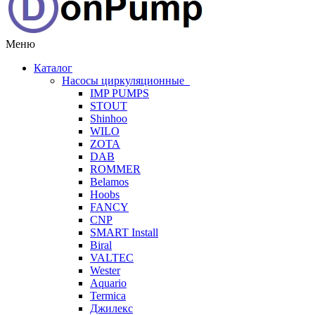
Меню
Каталог
Насосы циркуляционные
IMP PUMPS
STOUT
Shinhoo
WILO
ZOTA
DAB
ROMMER
Belamos
Hoobs
FANCY
CNP
SMART Install
Biral
VALTEC
Wester
Aquario
Termica
Джилекс