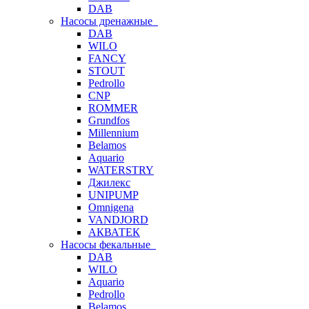
DAB
Насосы дренажные
DAB
WILO
FANCY
STOUT
Pedrollo
CNP
ROMMER
Grundfos
Millennium
Belamos
Aquario
WATERSTRY
Джилекс
UNIPUMP
Omnigena
VANDJORD
АКВАТЕК
Насосы фекальные
DAB
WILO
Aquario
Pedrollo
Belamos