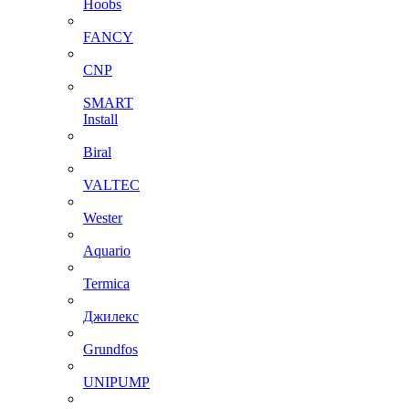
Hoobs
FANCY
CNP
SMART
Install
Biral
VALTEC
Wester
Aquario
Termica
Джилекс
Grundfos
UNIPUMP