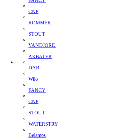
FANCY
CNP
ROMMER
STOUT
VANDJORD
АКВАТЕК
DAB
Wilo
FANCY
CNP
STOUT
WATERSTRY
Belamos