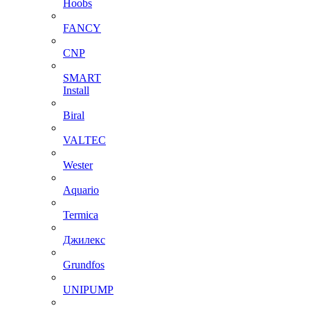
Hoobs
FANCY
CNP
SMART
Install
Biral
VALTEC
Wester
Aquario
Termica
Джилекс
Grundfos
UNIPUMP