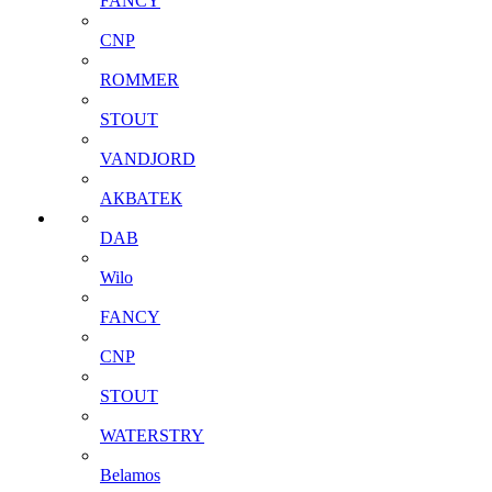
FANCY
CNP
ROMMER
STOUT
VANDJORD
АКВАТЕК
DAB
Wilo
FANCY
CNP
STOUT
WATERSTRY
Belamos