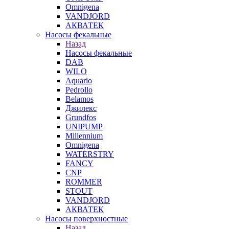
Omnigena
VANDJORD
АКВАТЕК
Насосы фекальные
Назад
Насосы фекальные
DAB
WILO
Aquario
Pedrollo
Belamos
Джилекс
Grundfos
UNIPUMP
Millennium
Omnigena
WATERSTRY
FANCY
CNP
ROMMER
STOUT
VANDJORD
АКВАТЕК
Насосы поверхностные
Назад