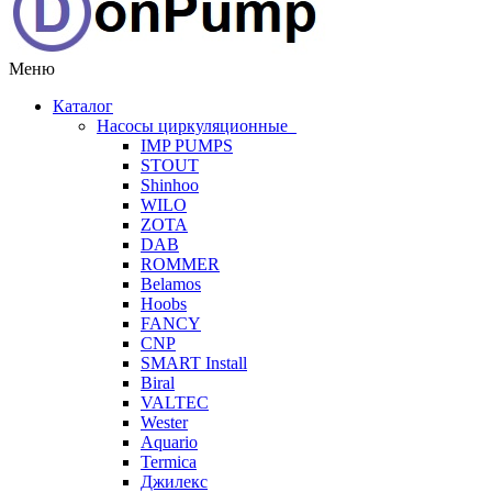
Меню
Каталог
Насосы циркуляционные
IMP PUMPS
STOUT
Shinhoo
WILO
ZOTA
DAB
ROMMER
Belamos
Hoobs
FANCY
CNP
SMART Install
Biral
VALTEC
Wester
Aquario
Termica
Джилекс