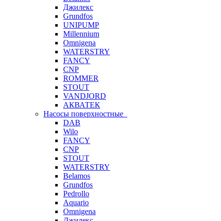
Джилекс
Grundfos
UNIPUMP
Millennium
Omnigena
WATERSTRY
FANCY
CNP
ROMMER
STOUT
VANDJORD
АКВАТЕК
Насосы поверхностные
DAB
Wilo
FANCY
CNP
STOUT
WATERSTRY
Belamos
Grundfos
Pedrollo
Aquario
Omnigena
Джилекс