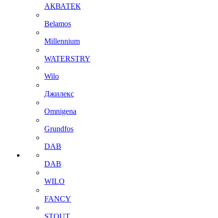
АКВАТЕК
Belamos
Millennium
WATERSTRY
Wilo
Джилекс
Omnigena
Grundfos
DAB
DAB
WILO
FANCY
STOUT