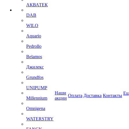
АКВАТЕК
DAB
WILO
Aquario
Pedrollo
Belamos
Джилекс
Grundfos
UNIPUMP
Наши
Ещ
Оплата
Доставка
Контакты
Millennium
акции
Omnigena
WATERSTRY