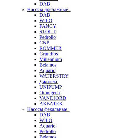
DAB
Насосы дренажные
DAB
WILO
FANCY
STOUT
Pedrollo
CNP
ROMMER
Grundfos
Millennium
Belamos
Aquario
WATERSTRY
Джилекс
UNIPUMP
Omnigena
VANDJORD
АКВАТЕК
Насосы фекальные
DAB
WILO
Aquario
Pedrollo
Belamos