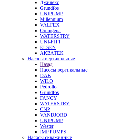
Джилекс
Grundfos
UNIPUMP
Millennium
VALFEX
Omnigena
WATERSTRY
UNI-FITT
ELSEN
АКВАТЕК
Насосы вертикальные
Назад
Насосы вертикальные
DAB
WILO
Pedrollo
Grundfos
FANCY
WATERSTRY
CNP
VANDJORD
UNIPUMP
Wester
IMP PUMPS
Насосы скважинные