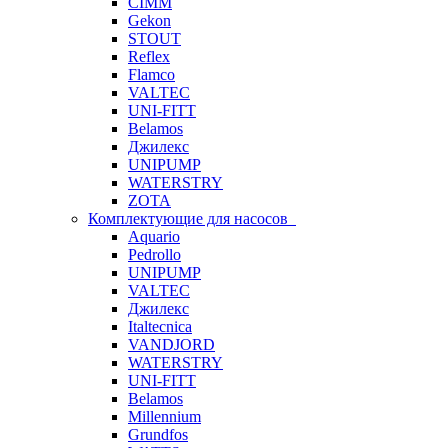
CIMM
Gekon
STOUT
Reflex
Flamco
VALTEC
UNI-FITT
Belamos
Джилекс
UNIPUMP
WATERSTRY
ZOTA
Комплектующие для насосов
Aquario
Pedrollo
UNIPUMP
VALTEC
Джилекс
Italtecnica
VANDJORD
WATERSTRY
UNI-FITT
Belamos
Millennium
Grundfos