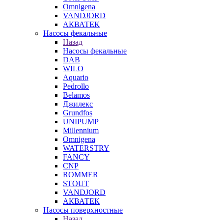
Omnigena
VANDJORD
АКВАТЕК
Насосы фекальные
Назад
Насосы фекальные
DAB
WILO
Aquario
Pedrollo
Belamos
Джилекс
Grundfos
UNIPUMP
Millennium
Omnigena
WATERSTRY
FANCY
CNP
ROMMER
STOUT
VANDJORD
АКВАТЕК
Насосы поверхностные
Назад