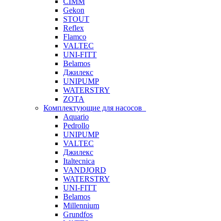
CIMM
Gekon
STOUT
Reflex
Flamco
VALTEC
UNI-FITT
Belamos
Джилекс
UNIPUMP
WATERSTRY
ZOTA
Комплектующие для насосов
Aquario
Pedrollo
UNIPUMP
VALTEC
Джилекс
Italtecnica
VANDJORD
WATERSTRY
UNI-FITT
Belamos
Millennium
Grundfos