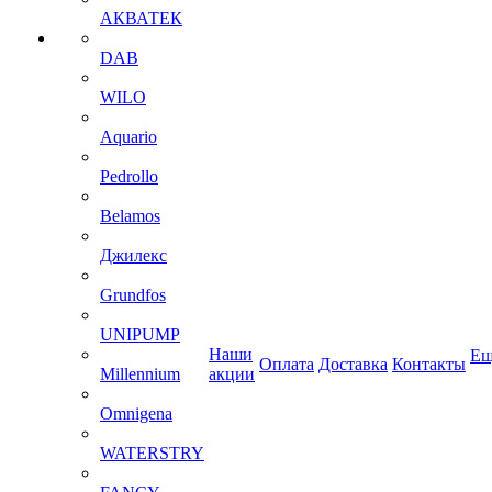
АКВАТЕК
DAB
WILO
Aquario
Pedrollo
Belamos
Джилекс
Grundfos
UNIPUMP
Наши
Ещ
Оплата
Доставка
Контакты
Millennium
акции
Omnigena
WATERSTRY