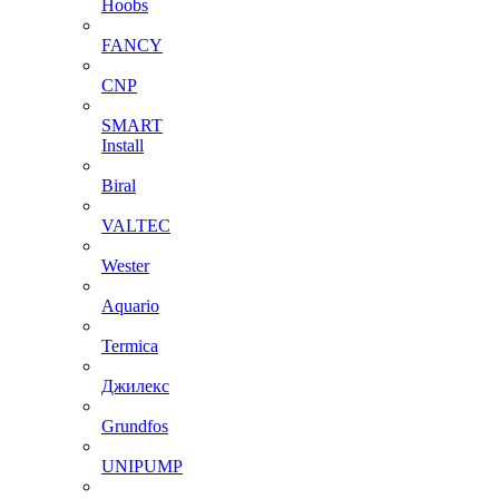
Hoobs
FANCY
CNP
SMART
Install
Biral
VALTEC
Wester
Aquario
Termica
Джилекс
Grundfos
UNIPUMP