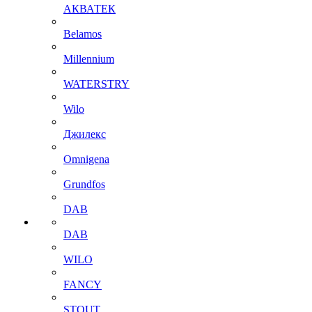
АКВАТЕК
Belamos
Millennium
WATERSTRY
Wilo
Джилекс
Omnigena
Grundfos
DAB
DAB
WILO
FANCY
STOUT