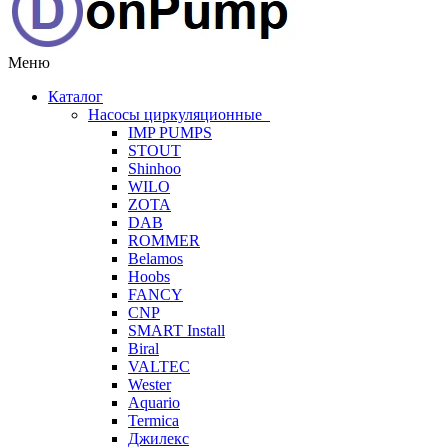
Меню
Каталог
Насосы циркуляционные
IMP PUMPS
STOUT
Shinhoo
WILO
ZOTA
DAB
ROMMER
Belamos
Hoobs
FANCY
CNP
SMART Install
Biral
VALTEC
Wester
Aquario
Termica
Джилекс