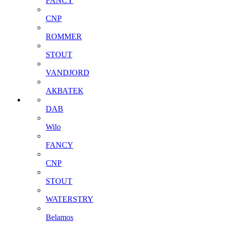
FANCY
CNP
ROMMER
STOUT
VANDJORD
АКВАТЕК
DAB
Wilo
FANCY
CNP
STOUT
WATERSTRY
Belamos