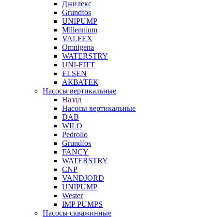
Джилекс
Grundfos
UNIPUMP
Millennium
VALFEX
Omnigena
WATERSTRY
UNI-FITT
ELSEN
АКВАТЕК
Насосы вертикальные
Назад
Насосы вертикальные
DAB
WILO
Pedrollo
Grundfos
FANCY
WATERSTRY
CNP
VANDJORD
UNIPUMP
Wester
IMP PUMPS
Насосы скважинные