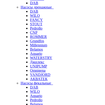
DAB
Насосы дренажные
DAB
WILO
FANCY
STOUT
Pedrollo
CNP
ROMMER
Grundfos
Millennium
Belamos
Aquario
WATERSTRY
Джилекс
UNIPUMP
Omnigena
VANDJORD
АКВАТЕК
Насосы фекальные
DAB
WILO
Aquario
Pedrollo
Belamos