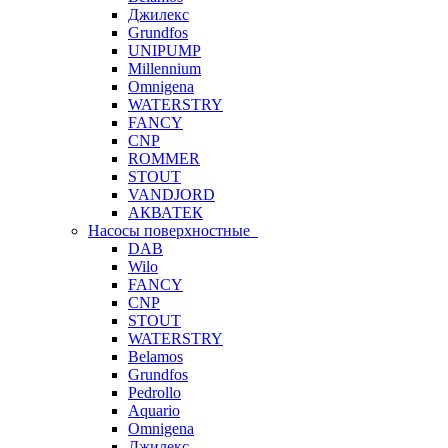
Джилекс
Grundfos
UNIPUMP
Millennium
Omnigena
WATERSTRY
FANCY
CNP
ROMMER
STOUT
VANDJORD
АКВАТЕК
Насосы поверхностные
DAB
Wilo
FANCY
CNP
STOUT
WATERSTRY
Belamos
Grundfos
Pedrollo
Aquario
Omnigena
Джилекс