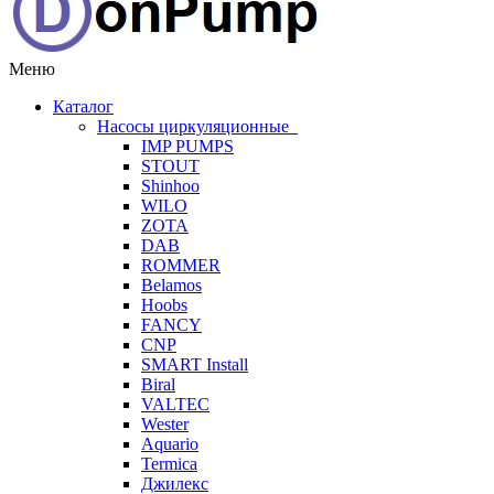
Меню
Каталог
Насосы циркуляционные
IMP PUMPS
STOUT
Shinhoo
WILO
ZOTA
DAB
ROMMER
Belamos
Hoobs
FANCY
CNP
SMART Install
Biral
VALTEC
Wester
Aquario
Termica
Джилекс