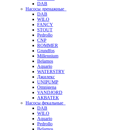
DAB
Насосы дренажные
DAB
WILO
FANCY
STOUT
Pedrollo
CNP
ROMMER
Grundfos
Millennium
Belamos
Aquario
WATERSTRY
Джилекс
UNIPUMP
Omnigena
VANDJORD
АКВАТЕК
Насосы фекальные
DAB
WILO
Aquario
Pedrollo
Belamos