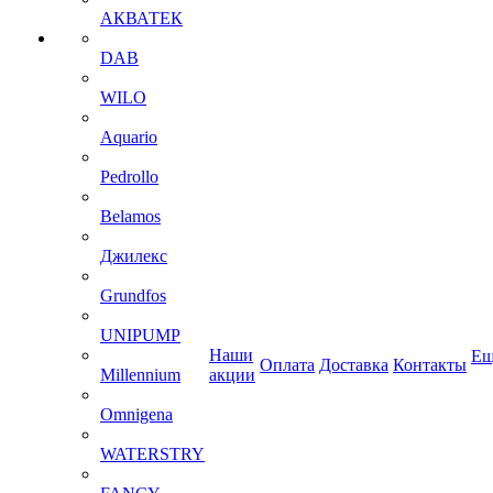
АКВАТЕК
DAB
WILO
Aquario
Pedrollo
Belamos
Джилекс
Grundfos
UNIPUMP
Наши
Ещ
Оплата
Доставка
Контакты
Millennium
акции
Omnigena
WATERSTRY