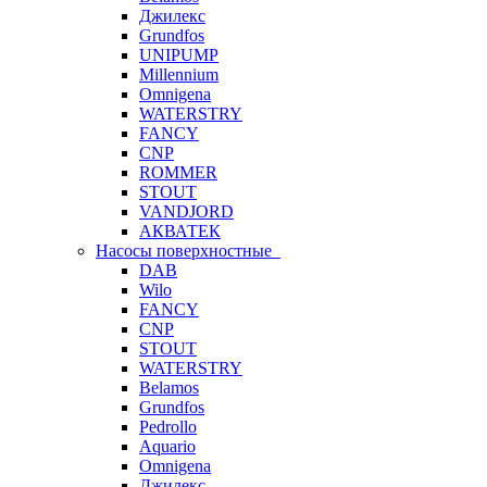
Джилекс
Grundfos
UNIPUMP
Millennium
Omnigena
WATERSTRY
FANCY
CNP
ROMMER
STOUT
VANDJORD
АКВАТЕК
Насосы поверхностные
DAB
Wilo
FANCY
CNP
STOUT
WATERSTRY
Belamos
Grundfos
Pedrollo
Aquario
Omnigena
Джилекс