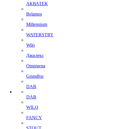
АКВАТЕК
Belamos
Millennium
WATERSTRY
Wilo
Джилекс
Omnigena
Grundfos
DAB
DAB
WILO
FANCY
STOUT