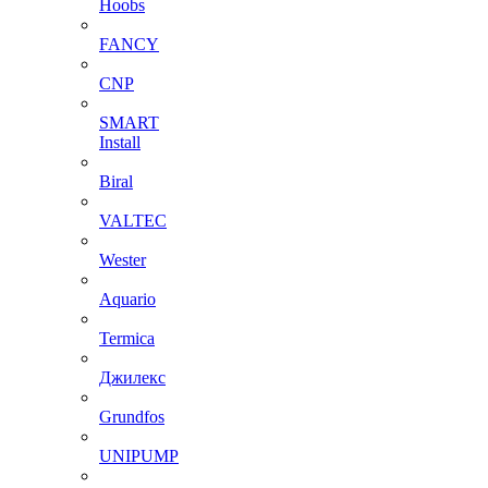
Hoobs
FANCY
CNP
SMART
Install
Biral
VALTEC
Wester
Aquario
Termica
Джилекс
Grundfos
UNIPUMP