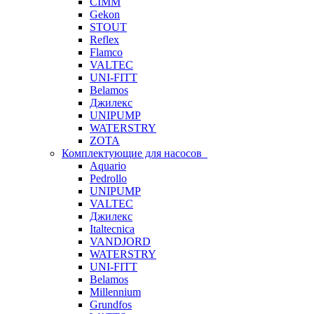
CIMM
Gekon
STOUT
Reflex
Flamco
VALTEC
UNI-FITT
Belamos
Джилекс
UNIPUMP
WATERSTRY
ZOTA
Комплектующие для насосов
Aquario
Pedrollo
UNIPUMP
VALTEC
Джилекс
Italtecnica
VANDJORD
WATERSTRY
UNI-FITT
Belamos
Millennium
Grundfos