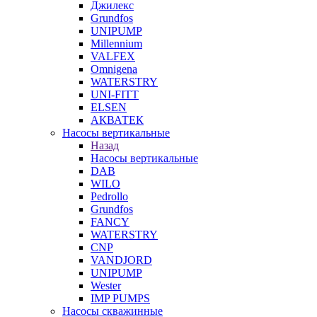
Джилекс
Grundfos
UNIPUMP
Millennium
VALFEX
Omnigena
WATERSTRY
UNI-FITT
ELSEN
АКВАТЕК
Насосы вертикальные
Назад
Насосы вертикальные
DAB
WILO
Pedrollo
Grundfos
FANCY
WATERSTRY
CNP
VANDJORD
UNIPUMP
Wester
IMP PUMPS
Насосы скважинные