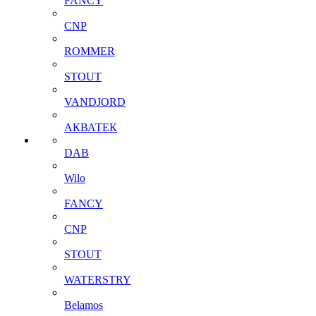
FANCY
CNP
ROMMER
STOUT
VANDJORD
АКВАТЕК
DAB
Wilo
FANCY
CNP
STOUT
WATERSTRY
Belamos