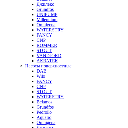
Джилекс
Grundfos
UNIPUMP
Millennium
Omnigena
WATERSTRY
FANCY
CNP
ROMMER
STOUT
VANDJORD
АКВАТЕК
Насосы поверхностные
DAB
Wilo
FANCY
CNP
STOUT
WATERSTRY
Belamos
Grundfos
Pedrollo
Aquario
Omnigena
Джилекс