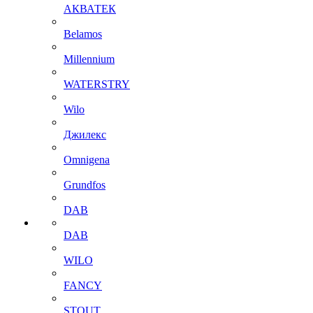
АКВАТЕК
Belamos
Millennium
WATERSTRY
Wilo
Джилекс
Omnigena
Grundfos
DAB
DAB
WILO
FANCY
STOUT