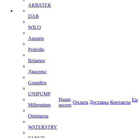
АКВАТЕК
DAB
WILO
Aquario
Pedrollo
Belamos
Джилекс
Grundfos
UNIPUMP
Наши
Ещ
Оплата
Доставка
Контакты
Millennium
акции
Omnigena
WATERSTRY