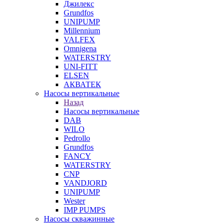
Джилекс
Grundfos
UNIPUMP
Millennium
VALFEX
Omnigena
WATERSTRY
UNI-FITT
ELSEN
АКВАТЕК
Насосы вертикальные
Назад
Насосы вертикальные
DAB
WILO
Pedrollo
Grundfos
FANCY
WATERSTRY
CNP
VANDJORD
UNIPUMP
Wester
IMP PUMPS
Насосы скважинные