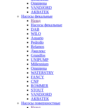
Omnigena
VANDJORD
АКВАТЕК
Насосы фекальные
Назад
Насосы фекальные
DAB
WILO
Aquario
Pedrollo
Belamos
Джилекс
Grundfos
UNIPUMP
Millennium
Omnigena
WATERSTRY
FANCY
CNP
ROMMER
STOUT
VANDJORD
АКВАТЕК
Насосы поверхностные
Назад