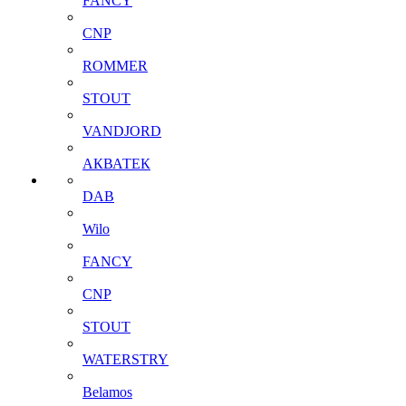
FANCY
CNP
ROMMER
STOUT
VANDJORD
АКВАТЕК
DAB
Wilo
FANCY
CNP
STOUT
WATERSTRY
Belamos