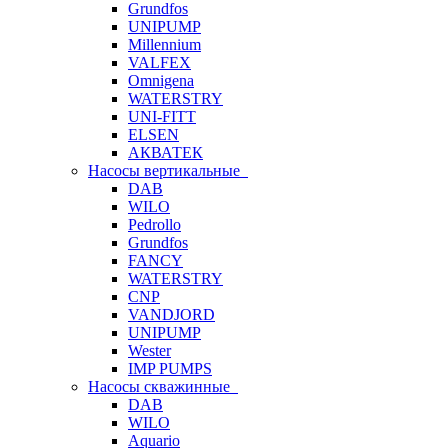
Grundfos
UNIPUMP
Millennium
VALFEX
Omnigena
WATERSTRY
UNI-FITT
ELSEN
АКВАТЕК
Насосы вертикальные
DAB
WILO
Pedrollo
Grundfos
FANCY
WATERSTRY
CNP
VANDJORD
UNIPUMP
Wester
IMP PUMPS
Насосы скважинные
DAB
WILO
Aquario