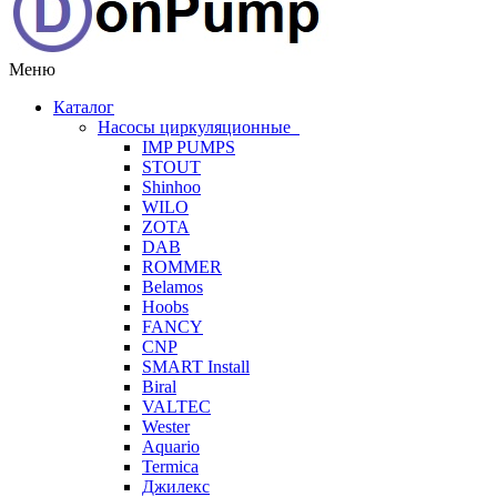
Меню
Каталог
Насосы циркуляционные
IMP PUMPS
STOUT
Shinhoo
WILO
ZOTA
DAB
ROMMER
Belamos
Hoobs
FANCY
CNP
SMART Install
Biral
VALTEC
Wester
Aquario
Termica
Джилекс