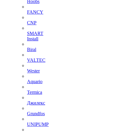
Hoobs
FANCY
CNP
SMART
Install
Biral
VALTEC
Wester
Aquario
Termica
Джилекс
Grundfos
UNIPUMP