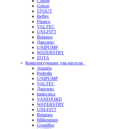
CIMM
Gekon
STOUT
Reflex
Flamco
VALTEC
UNI-FITT
Belamos
Джилекс
UNIPUMP
WATERSTRY
ZOTA
Комплектующие для насосов
Aquario
Pedrollo
UNIPUMP
VALTEC
Джилекс
Italtecnica
VANDJORD
WATERSTRY
UNI-FITT
Belamos
Millennium
Grundfos