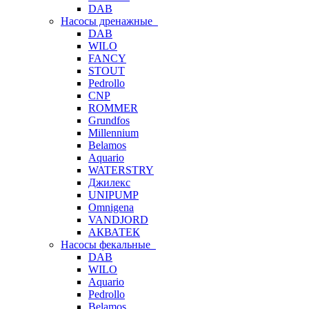
DAB
Насосы дренажные
DAB
WILO
FANCY
STOUT
Pedrollo
CNP
ROMMER
Grundfos
Millennium
Belamos
Aquario
WATERSTRY
Джилекс
UNIPUMP
Omnigena
VANDJORD
АКВАТЕК
Насосы фекальные
DAB
WILO
Aquario
Pedrollo
Belamos