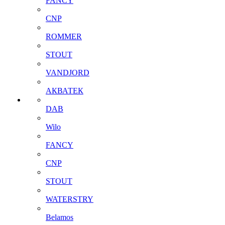
FANCY
CNP
ROMMER
STOUT
VANDJORD
АКВАТЕК
DAB
Wilo
FANCY
CNP
STOUT
WATERSTRY
Belamos