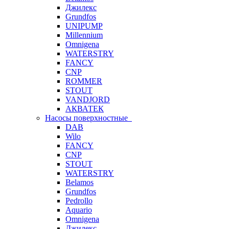
Джилекс
Grundfos
UNIPUMP
Millennium
Omnigena
WATERSTRY
FANCY
CNP
ROMMER
STOUT
VANDJORD
АКВАТЕК
Насосы поверхностные
DAB
Wilo
FANCY
CNP
STOUT
WATERSTRY
Belamos
Grundfos
Pedrollo
Aquario
Omnigena
Джилекс