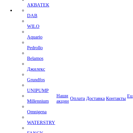
АКВАТЕК
DAB
WILO
Aquario
Pedrollo
Belamos
Джилекс
Grundfos
UNIPUMP
Наши
Ещ
Оплата
Доставка
Контакты
Millennium
акции
Omnigena
WATERSTRY