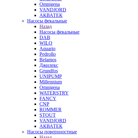
Omnigena
VANDJORD
АКВАТЕК
Насосы фекальные
Назад
Насосы фекальные
DAB
WILO
Aquario
Pedrollo
Belamos
Джилекс
Grundfos
UNIPUMP
Millennium
Omnigena
WATERSTRY
FANCY
CNP
ROMMER
STOUT
VANDJORD
АКВАТЕК
Насосы поверхностные
Назад