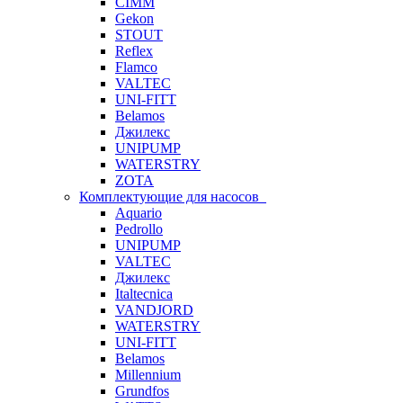
CIMM
Gekon
STOUT
Reflex
Flamco
VALTEC
UNI-FITT
Belamos
Джилекс
UNIPUMP
WATERSTRY
ZOTA
Комплектующие для насосов
Aquario
Pedrollo
UNIPUMP
VALTEC
Джилекс
Italtecnica
VANDJORD
WATERSTRY
UNI-FITT
Belamos
Millennium
Grundfos