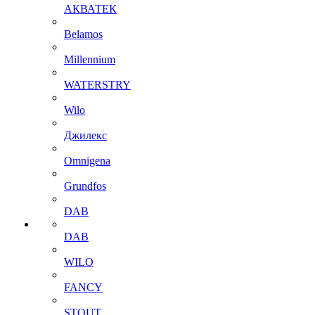
АКВАТЕК
Belamos
Millennium
WATERSTRY
Wilo
Джилекс
Omnigena
Grundfos
DAB
DAB
WILO
FANCY
STOUT