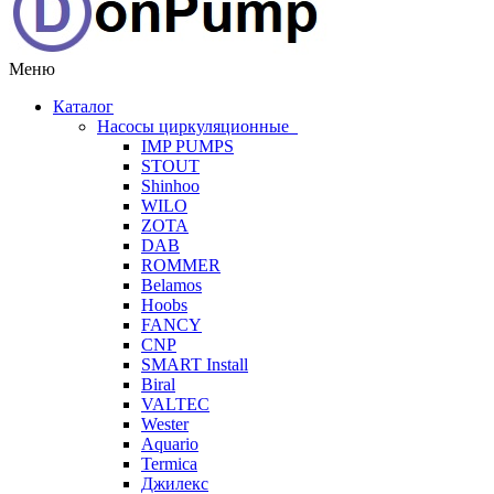
Меню
Каталог
Насосы циркуляционные
IMP PUMPS
STOUT
Shinhoo
WILO
ZOTA
DAB
ROMMER
Belamos
Hoobs
FANCY
CNP
SMART Install
Biral
VALTEC
Wester
Aquario
Termica
Джилекс