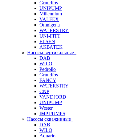
Grundfos
UNIPUMP
Millennium
VALFEX
Omnigena
WATERSTRY
UNI-FITT
ELSEN
АКВАТЕК
Насосы вертикальные
DAB
WILO
Pedrollo
Grundfos
FANCY
WATERSTRY
CNP
VANDJORD
UNIPUMP
Wester
IMP PUMPS
Насосы скважинные
DAB
WILO
Aquario