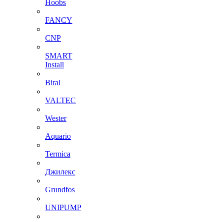
Hoobs
FANCY
CNP
SMART
Install
Biral
VALTEC
Wester
Aquario
Termica
Джилекс
Grundfos
UNIPUMP