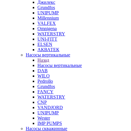
Джилекс
Grundfos
UNIPUMP
Millennium
VALFEX
Omnigena
WATERSTRY
UNI-FITT
ELSEN
АКВАТЕК
Насосы вертикальные
Назад
Насосы вертикальные
DAB
WILO
Pedrollo
Grundfos
FANCY
WATERSTRY
CNP
VANDJORD
UNIPUMP
Wester
IMP PUMPS
Насосы скважинные