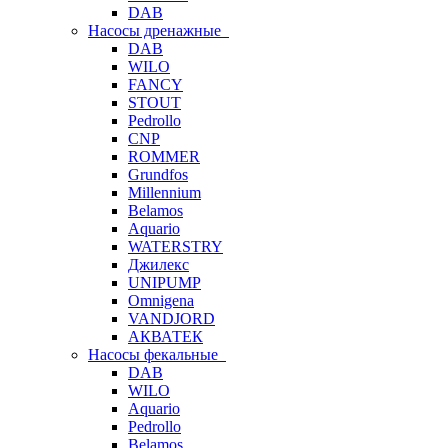
DAB
Насосы дренажные
DAB
WILO
FANCY
STOUT
Pedrollo
CNP
ROMMER
Grundfos
Millennium
Belamos
Aquario
WATERSTRY
Джилекс
UNIPUMP
Omnigena
VANDJORD
АКВАТЕК
Насосы фекальные
DAB
WILO
Aquario
Pedrollo
Belamos