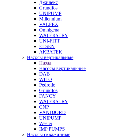
Джилекс
Grundfos
UNIPUMP
Millennium
VALFEX
Omnigena
WATERSTRY
UNI-FITT
ELSEN
АКВАТЕК
Насосы вертикальные
Назад
Насосы вертикальные
DAB
WILO
Pedrollo
Grundfos
FANCY
WATERSTRY
CNP
VANDJORD
UNIPUMP
Wester
IMP PUMPS
Насосы скважинные