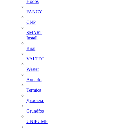
Hoobs
FANCY
CNP
SMART
Install
Biral
VALTEC
Wester
Aquario
Termica
Джилекс
Grundfos
UNIPUMP