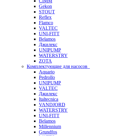
CIMM
Gekon
STOUT
Reflex
Flamco
VALTEC
UNI-FITT
Belamos
Джилекс
UNIPUMP
WATERSTRY
ZOTA
Комплектующие для насосов
Aquario
Pedrollo
UNIPUMP
VALTEC
Джилекс
Italtecnica
VANDJORD
WATERSTRY
UNI-FITT
Belamos
Millennium
Grundfos