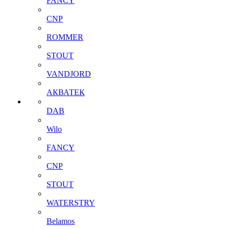
FANCY
CNP
ROMMER
STOUT
VANDJORD
АКВАТЕК
DAB
Wilo
FANCY
CNP
STOUT
WATERSTRY
Belamos