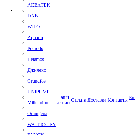
АКВАТЕК
DAB
WILO
Aquario
Pedrollo
Belamos
Джилекс
Grundfos
UNIPUMP
Наши
Ещ
Оплата
Доставка
Контакты
Millennium
акции
Omnigena
WATERSTRY