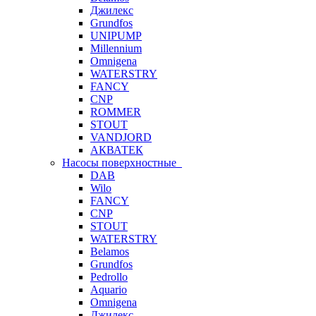
Джилекс
Grundfos
UNIPUMP
Millennium
Omnigena
WATERSTRY
FANCY
CNP
ROMMER
STOUT
VANDJORD
АКВАТЕК
Насосы поверхностные
DAB
Wilo
FANCY
CNP
STOUT
WATERSTRY
Belamos
Grundfos
Pedrollo
Aquario
Omnigena
Джилекс