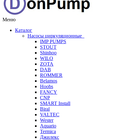
Меню
Каталог
Насосы циркуляционные
IMP PUMPS
STOUT
Shinhoo
WILO
ZOTA
DAB
ROMMER
Belamos
Hoobs
FANCY
CNP
SMART Install
Biral
VALTEC
Wester
Aquario
Termica
Джилекс