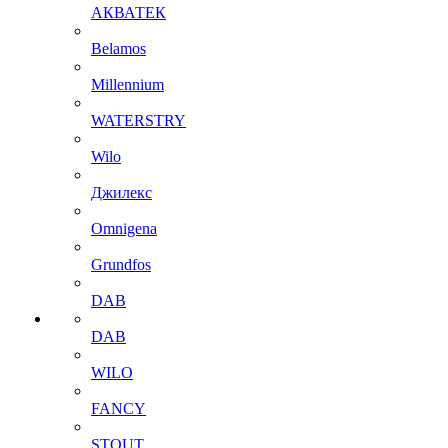
АКВАТЕК
Belamos
Millennium
WATERSTRY
Wilo
Джилекс
Omnigena
Grundfos
DAB
DAB
WILO
FANCY
STOUT