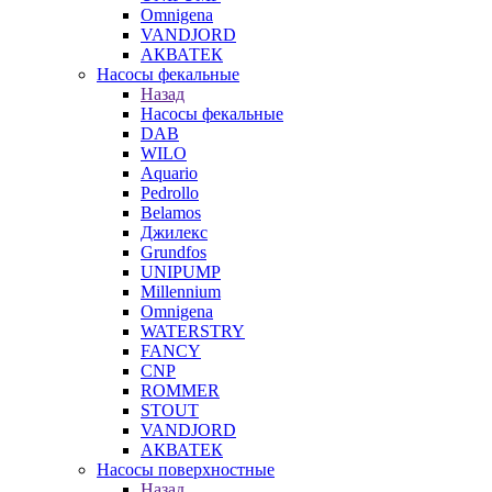
Omnigena
VANDJORD
АКВАТЕК
Насосы фекальные
Назад
Насосы фекальные
DAB
WILO
Aquario
Pedrollo
Belamos
Джилекс
Grundfos
UNIPUMP
Millennium
Omnigena
WATERSTRY
FANCY
CNP
ROMMER
STOUT
VANDJORD
АКВАТЕК
Насосы поверхностные
Назад