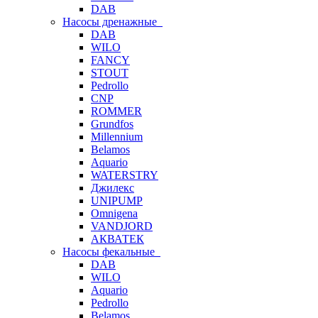
DAB
Насосы дренажные
DAB
WILO
FANCY
STOUT
Pedrollo
CNP
ROMMER
Grundfos
Millennium
Belamos
Aquario
WATERSTRY
Джилекс
UNIPUMP
Omnigena
VANDJORD
АКВАТЕК
Насосы фекальные
DAB
WILO
Aquario
Pedrollo
Belamos