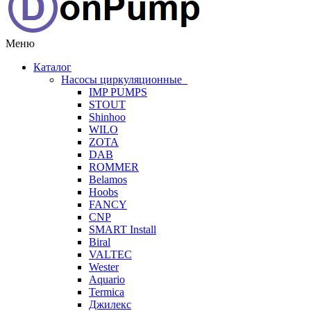
Меню
Каталог
Насосы циркуляционные
IMP PUMPS
STOUT
Shinhoo
WILO
ZOTA
DAB
ROMMER
Belamos
Hoobs
FANCY
CNP
SMART Install
Biral
VALTEC
Wester
Aquario
Termica
Джилекс