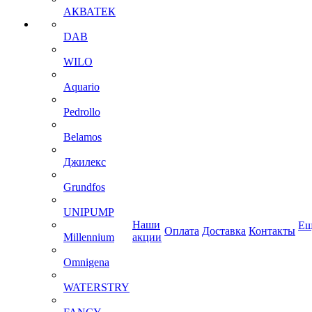
АКВАТЕК
DAB
WILO
Aquario
Pedrollo
Belamos
Джилекс
Grundfos
UNIPUMP
Наши
Ещ
Оплата
Доставка
Контакты
Millennium
акции
Omnigena
WATERSTRY