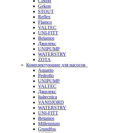
CIMM
Gekon
STOUT
Reflex
Flamco
VALTEC
UNI-FITT
Belamos
Джилекс
UNIPUMP
WATERSTRY
ZOTA
Комплектующие для насосов
Aquario
Pedrollo
UNIPUMP
VALTEC
Джилекс
Italtecnica
VANDJORD
WATERSTRY
UNI-FITT
Belamos
Millennium
Grundfos