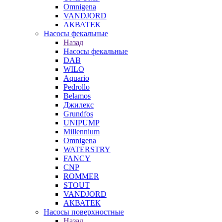
Omnigena
VANDJORD
АКВАТЕК
Насосы фекальные
Назад
Насосы фекальные
DAB
WILO
Aquario
Pedrollo
Belamos
Джилекс
Grundfos
UNIPUMP
Millennium
Omnigena
WATERSTRY
FANCY
CNP
ROMMER
STOUT
VANDJORD
АКВАТЕК
Насосы поверхностные
Назад