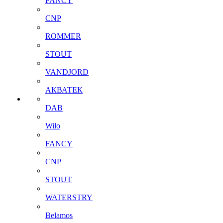
FANCY
CNP
ROMMER
STOUT
VANDJORD
АКВАТЕК
DAB
Wilo
FANCY
CNP
STOUT
WATERSTRY
Belamos