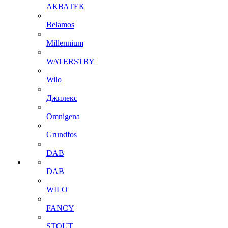
АКВАТЕК
Belamos
Millennium
WATERSTRY
Wilo
Джилекс
Omnigena
Grundfos
DAB
DAB
WILO
FANCY
STOUT