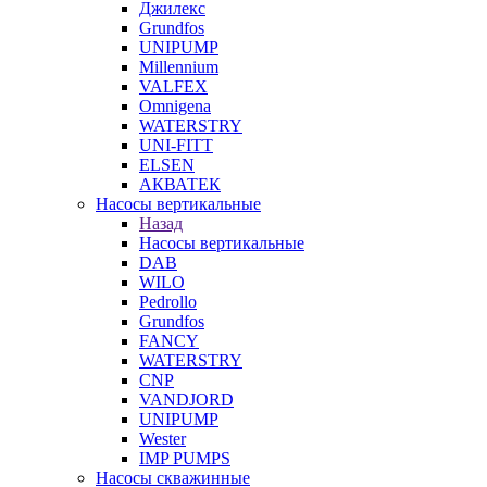
Джилекс
Grundfos
UNIPUMP
Millennium
VALFEX
Omnigena
WATERSTRY
UNI-FITT
ELSEN
АКВАТЕК
Насосы вертикальные
Назад
Насосы вертикальные
DAB
WILO
Pedrollo
Grundfos
FANCY
WATERSTRY
CNP
VANDJORD
UNIPUMP
Wester
IMP PUMPS
Насосы скважинные