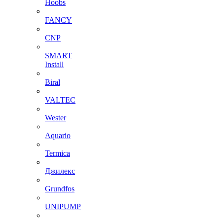
Hoobs
FANCY
CNP
SMART
Install
Biral
VALTEC
Wester
Aquario
Termica
Джилекс
Grundfos
UNIPUMP