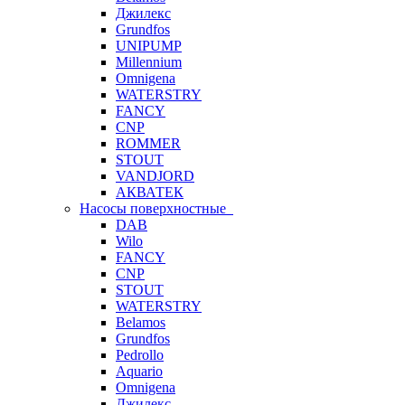
Джилекс
Grundfos
UNIPUMP
Millennium
Omnigena
WATERSTRY
FANCY
CNP
ROMMER
STOUT
VANDJORD
АКВАТЕК
Насосы поверхностные
DAB
Wilo
FANCY
CNP
STOUT
WATERSTRY
Belamos
Grundfos
Pedrollo
Aquario
Omnigena
Джилекс