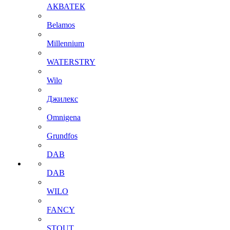
АКВАТЕК
Belamos
Millennium
WATERSTRY
Wilo
Джилекс
Omnigena
Grundfos
DAB
DAB
WILO
FANCY
STOUT