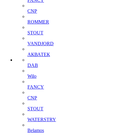
FANCY
CNP
ROMMER
STOUT
VANDJORD
АКВАТЕК
DAB
Wilo
FANCY
CNP
STOUT
WATERSTRY
Belamos