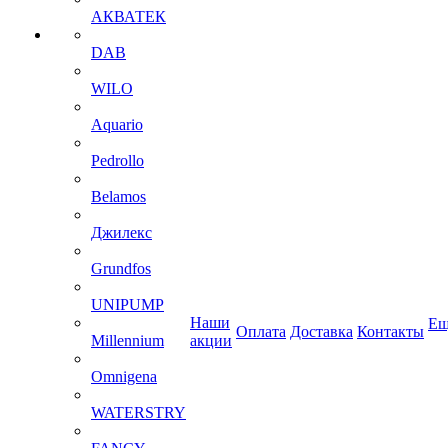
АКВАТЕК
DAB
WILO
Aquario
Pedrollo
Belamos
Джилекс
Grundfos
UNIPUMP
Наши
Ещ
Оплата
Доставка
Контакты
Millennium
акции
Omnigena
WATERSTRY