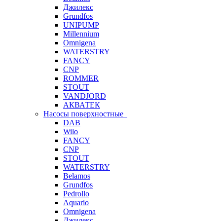
Джилекс
Grundfos
UNIPUMP
Millennium
Omnigena
WATERSTRY
FANCY
CNP
ROMMER
STOUT
VANDJORD
АКВАТЕК
Насосы поверхностные
DAB
Wilo
FANCY
CNP
STOUT
WATERSTRY
Belamos
Grundfos
Pedrollo
Aquario
Omnigena
Джилекс