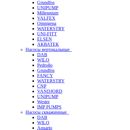
Grundfos
UNIPUMP
Millennium
VALFEX
Omnigena
WATERSTRY
UNI-FITT
ELSEN
АКВАТЕК
Насосы вертикальные
DAB
WILO
Pedrollo
Grundfos
FANCY
WATERSTRY
CNP
VANDJORD
UNIPUMP
Wester
IMP PUMPS
Насосы скважинные
DAB
WILO
Aquario