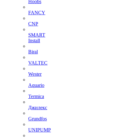
Hoobs
FANCY
CNP
SMART
Install
Biral
VALTEC
Wester
Aquario
Termica
Джилекс
Grundfos
UNIPUMP