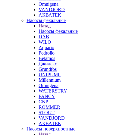
Omnigena
VANDJORD
АКВАТЕК
Насосы фекальные
Назад
Насосы фекальные
DAB
WILO
Aquario
Pedrollo
Belamos
Джилекс
Grundfos
UNIPUMP
Millennium
Omnigena
WATERSTRY
FANCY
CNP
ROMMER
STOUT
VANDJORD
АКВАТЕК
Насосы поверхностные
Назад