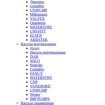
Джилекс
Grundfos
UNIPUMP
Millennium
VALFEX
Omnigena
WATERSTRY
UNI-FITT
ELSEN
АКВАТЕК
Насосы вертикальные
Назад
Насосы вертикальные
DAB
WILO
Pedrollo
Grundfos
FANCY
WATERSTRY
CNP
VANDJORD
UNIPUMP
Wester
IMP PUMPS
Насосы скважинные