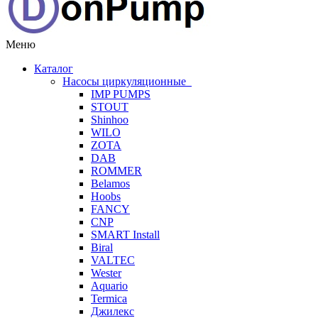
Меню
Каталог
Насосы циркуляционные
IMP PUMPS
STOUT
Shinhoo
WILO
ZOTA
DAB
ROMMER
Belamos
Hoobs
FANCY
CNP
SMART Install
Biral
VALTEC
Wester
Aquario
Termica
Джилекс