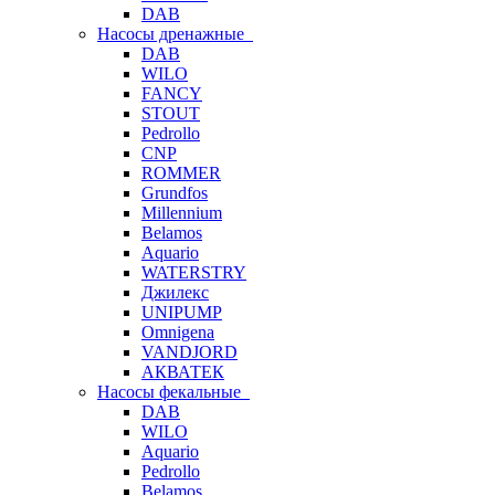
DAB
Насосы дренажные
DAB
WILO
FANCY
STOUT
Pedrollo
CNP
ROMMER
Grundfos
Millennium
Belamos
Aquario
WATERSTRY
Джилекс
UNIPUMP
Omnigena
VANDJORD
АКВАТЕК
Насосы фекальные
DAB
WILO
Aquario
Pedrollo
Belamos