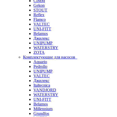
CIMM
Gekon
STOUT
Reflex
Flamco
VALTEC
UNI-FITT
Belamos
Джилекс
UNIPUMP
WATERSTRY
ZOTA
Комплектующие для насосов
Aquario
Pedrollo
UNIPUMP
VALTEC
Джилекс
Italtecnica
VANDJORD
WATERSTRY
UNI-FITT
Belamos
Millennium
Grundfos