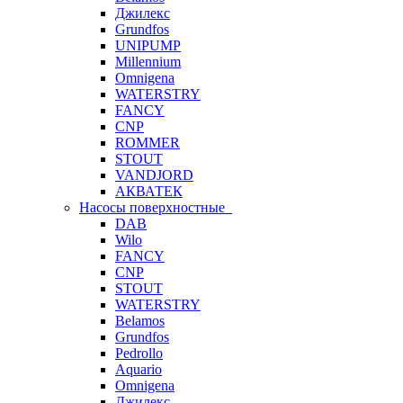
Джилекс
Grundfos
UNIPUMP
Millennium
Omnigena
WATERSTRY
FANCY
CNP
ROMMER
STOUT
VANDJORD
АКВАТЕК
Насосы поверхностные
DAB
Wilo
FANCY
CNP
STOUT
WATERSTRY
Belamos
Grundfos
Pedrollo
Aquario
Omnigena
Джилекс