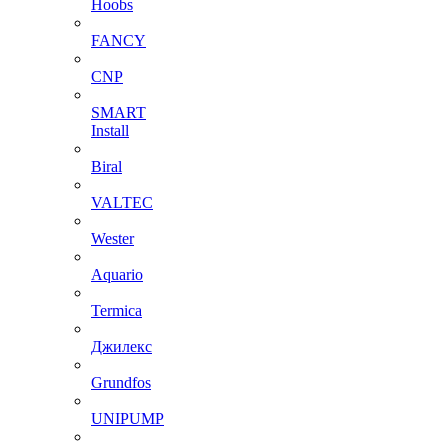
Hoobs
FANCY
CNP
SMART
Install
Biral
VALTEC
Wester
Aquario
Termica
Джилекс
Grundfos
UNIPUMP