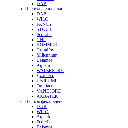
DAB
Насосы дренажные
DAB
WILO
FANCY
STOUT
Pedrollo
CNP
ROMMER
Grundfos
Millennium
Belamos
Aquario
WATERSTRY
Джилекс
UNIPUMP
Omnigena
VANDJORD
АКВАТЕК
Насосы фекальные
DAB
WILO
Aquario
Pedrollo
Belamos