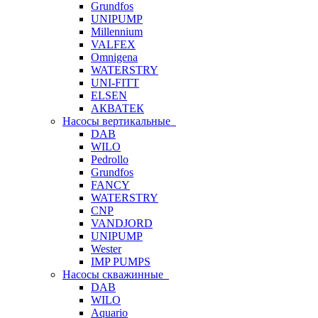
Grundfos
UNIPUMP
Millennium
VALFEX
Omnigena
WATERSTRY
UNI-FITT
ELSEN
АКВАТЕК
Насосы вертикальные
DAB
WILO
Pedrollo
Grundfos
FANCY
WATERSTRY
CNP
VANDJORD
UNIPUMP
Wester
IMP PUMPS
Насосы скважинные
DAB
WILO
Aquario