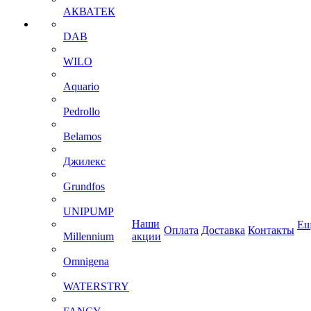
АКВАТЕК
DAB
WILO
Aquario
Pedrollo
Belamos
Джилекс
Grundfos
UNIPUMP
Наши
Ещ
Оплата
Доставка
Контакты
Millennium
акции
Omnigena
WATERSTRY