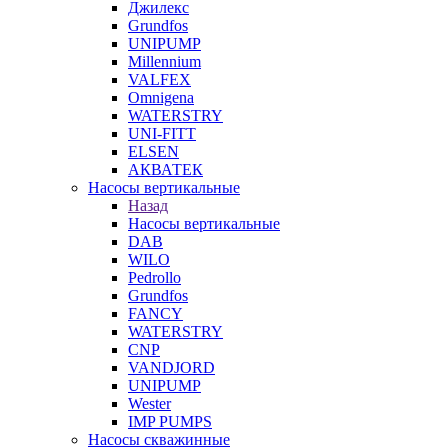
Джилекс
Grundfos
UNIPUMP
Millennium
VALFEX
Omnigena
WATERSTRY
UNI-FITT
ELSEN
АКВАТЕК
Насосы вертикальные
Назад
Насосы вертикальные
DAB
WILO
Pedrollo
Grundfos
FANCY
WATERSTRY
CNP
VANDJORD
UNIPUMP
Wester
IMP PUMPS
Насосы скважинные