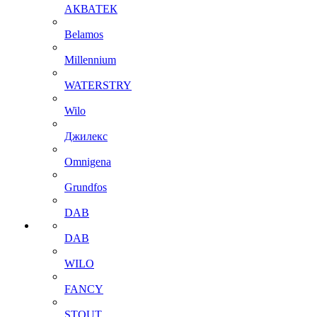
АКВАТЕК
Belamos
Millennium
WATERSTRY
Wilo
Джилекс
Omnigena
Grundfos
DAB
DAB
WILO
FANCY
STOUT