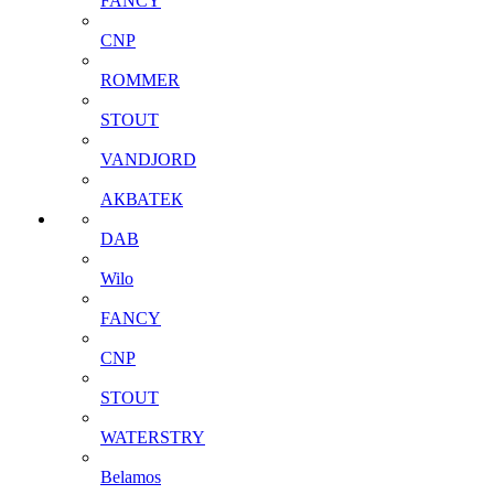
FANCY
CNP
ROMMER
STOUT
VANDJORD
АКВАТЕК
DAB
Wilo
FANCY
CNP
STOUT
WATERSTRY
Belamos