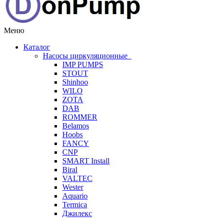
Меню
Каталог
Насосы циркуляционные
IMP PUMPS
STOUT
Shinhoo
WILO
ZOTA
DAB
ROMMER
Belamos
Hoobs
FANCY
CNP
SMART Install
Biral
VALTEC
Wester
Aquario
Termica
Джилекс