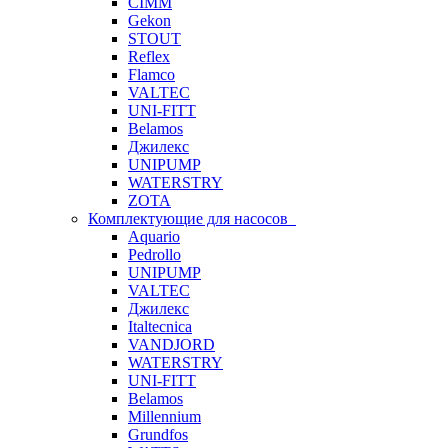
CIMM
Gekon
STOUT
Reflex
Flamco
VALTEC
UNI-FITT
Belamos
Джилекс
UNIPUMP
WATERSTRY
ZOTA
Комплектующие для насосов
Aquario
Pedrollo
UNIPUMP
VALTEC
Джилекс
Italtecnica
VANDJORD
WATERSTRY
UNI-FITT
Belamos
Millennium
Grundfos