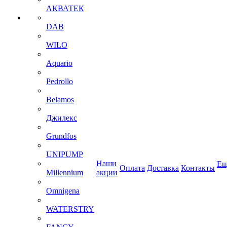
АКВАТЕК
DAB
WILO
Aquario
Pedrollo
Belamos
Джилекс
Grundfos
UNIPUMP
Наши
Ещ
Оплата
Доставка
Контакты
Millennium
акции
Omnigena
WATERSTRY