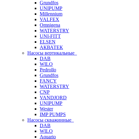
Grundfos
UNIPUMP
Millennium
VALFEX
Omnigena
WATERSTRY
UNI-FITT
ELSEN
АКВАТЕК
Насосы вертикальные
DAB
WILO
Pedrollo
Grundfos
FANCY
WATERSTRY
CNP
VANDJORD
UNIPUMP
Wester
IMP PUMPS
Насосы скважинные
DAB
WILO
Aquario