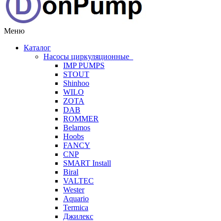
Меню
Каталог
Насосы циркуляционные
IMP PUMPS
STOUT
Shinhoo
WILO
ZOTA
DAB
ROMMER
Belamos
Hoobs
FANCY
CNP
SMART Install
Biral
VALTEC
Wester
Aquario
Termica
Джилекс