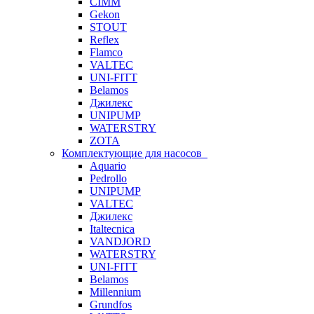
CIMM
Gekon
STOUT
Reflex
Flamco
VALTEC
UNI-FITT
Belamos
Джилекс
UNIPUMP
WATERSTRY
ZOTA
Комплектующие для насосов
Aquario
Pedrollo
UNIPUMP
VALTEC
Джилекс
Italtecnica
VANDJORD
WATERSTRY
UNI-FITT
Belamos
Millennium
Grundfos