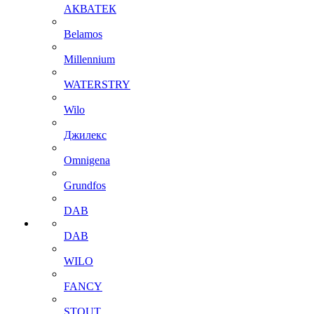
АКВАТЕК
Belamos
Millennium
WATERSTRY
Wilo
Джилекс
Omnigena
Grundfos
DAB
DAB
WILO
FANCY
STOUT