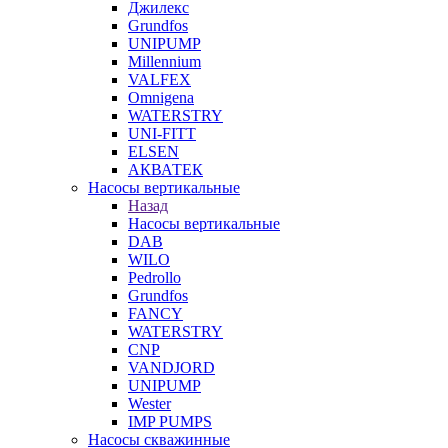
Джилекс
Grundfos
UNIPUMP
Millennium
VALFEX
Omnigena
WATERSTRY
UNI-FITT
ELSEN
АКВАТЕК
Насосы вертикальные
Назад
Насосы вертикальные
DAB
WILO
Pedrollo
Grundfos
FANCY
WATERSTRY
CNP
VANDJORD
UNIPUMP
Wester
IMP PUMPS
Насосы скважинные