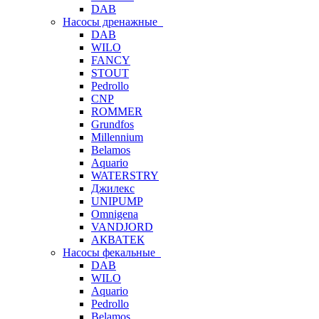
DAB
Насосы дренажные
DAB
WILO
FANCY
STOUT
Pedrollo
CNP
ROMMER
Grundfos
Millennium
Belamos
Aquario
WATERSTRY
Джилекс
UNIPUMP
Omnigena
VANDJORD
АКВАТЕК
Насосы фекальные
DAB
WILO
Aquario
Pedrollo
Belamos