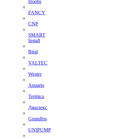
Hoobs
FANCY
CNP
SMART
Install
Biral
VALTEC
Wester
Aquario
Termica
Джилекс
Grundfos
UNIPUMP