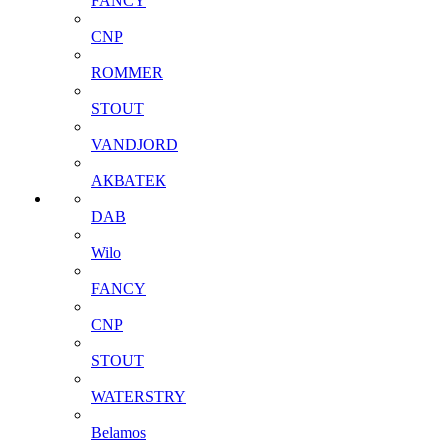
FANCY
CNP
ROMMER
STOUT
VANDJORD
АКВАТЕК
DAB
Wilo
FANCY
CNP
STOUT
WATERSTRY
Belamos