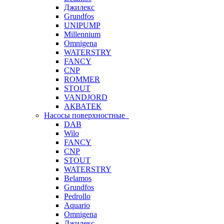
Джилекс
Grundfos
UNIPUMP
Millennium
Omnigena
WATERSTRY
FANCY
CNP
ROMMER
STOUT
VANDJORD
АКВАТЕК
Насосы поверхностные
DAB
Wilo
FANCY
CNP
STOUT
WATERSTRY
Belamos
Grundfos
Pedrollo
Aquario
Omnigena
Джилекс