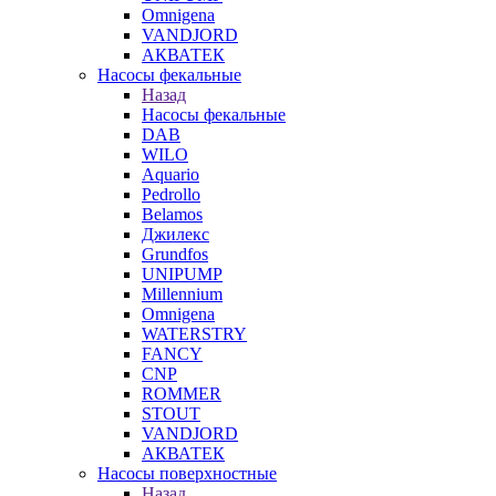
Omnigena
VANDJORD
АКВАТЕК
Насосы фекальные
Назад
Насосы фекальные
DAB
WILO
Aquario
Pedrollo
Belamos
Джилекс
Grundfos
UNIPUMP
Millennium
Omnigena
WATERSTRY
FANCY
CNP
ROMMER
STOUT
VANDJORD
АКВАТЕК
Насосы поверхностные
Назад