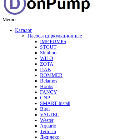
Меню
Каталог
Насосы циркуляционные
IMP PUMPS
STOUT
Shinhoo
WILO
ZOTA
DAB
ROMMER
Belamos
Hoobs
FANCY
CNP
SMART Install
Biral
VALTEC
Wester
Aquario
Termica
Джилекс