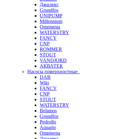
Джилекс
Grundfos
UNIPUMP
Millennium
Omnigena
WATERSTRY
FANCY
CNP
ROMMER
STOUT
VANDJORD
АКВАТЕК
Насосы поверхностные
DAB
Wilo
FANCY
CNP
STOUT
WATERSTRY
Belamos
Grundfos
Pedrollo
Aquario
Omnigena
Джилекс