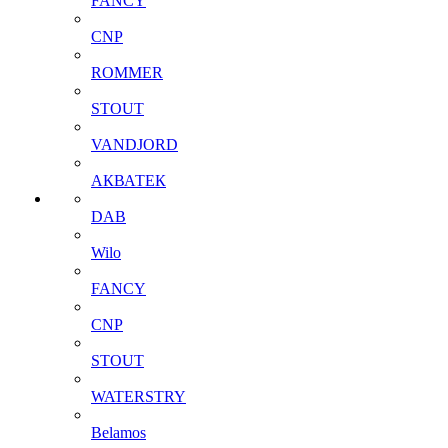
FANCY
CNP
ROMMER
STOUT
VANDJORD
АКВАТЕК
DAB
Wilo
FANCY
CNP
STOUT
WATERSTRY
Belamos