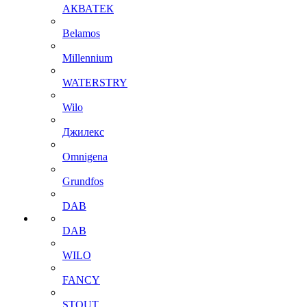
АКВАТЕК
Belamos
Millennium
WATERSTRY
Wilo
Джилекс
Omnigena
Grundfos
DAB
DAB
WILO
FANCY
STOUT