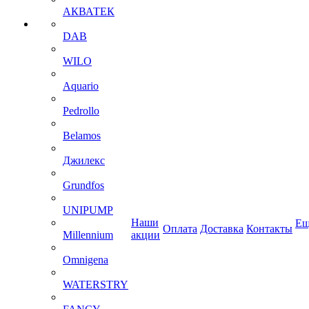
АКВАТЕК
DAB
WILO
Aquario
Pedrollo
Belamos
Джилекс
Grundfos
UNIPUMP
Наши
Ещ
Оплата
Доставка
Контакты
Millennium
акции
Omnigena
WATERSTRY