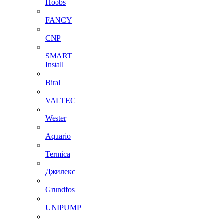
Hoobs
FANCY
CNP
SMART
Install
Biral
VALTEC
Wester
Aquario
Termica
Джилекс
Grundfos
UNIPUMP