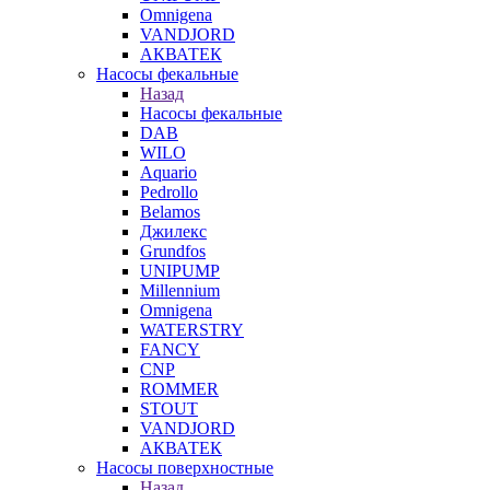
Omnigena
VANDJORD
АКВАТЕК
Насосы фекальные
Назад
Насосы фекальные
DAB
WILO
Aquario
Pedrollo
Belamos
Джилекс
Grundfos
UNIPUMP
Millennium
Omnigena
WATERSTRY
FANCY
CNP
ROMMER
STOUT
VANDJORD
АКВАТЕК
Насосы поверхностные
Назад