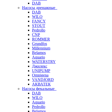
DAB
Насосы дренажные
DAB
WILO
FANCY
STOUT
Pedrollo
CNP
ROMMER
Grundfos
Millennium
Belamos
Aquario
WATERSTRY
Джилекс
UNIPUMP
Omnigena
VANDJORD
АКВАТЕК
Насосы фекальные
DAB
WILO
Aquario
Pedrollo
Belamos