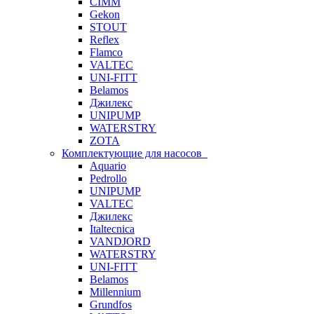
CIMM
Gekon
STOUT
Reflex
Flamco
VALTEC
UNI-FITT
Belamos
Джилекс
UNIPUMP
WATERSTRY
ZOTA
Комплектующие для насосов
Aquario
Pedrollo
UNIPUMP
VALTEC
Джилекс
Italtecnica
VANDJORD
WATERSTRY
UNI-FITT
Belamos
Millennium
Grundfos