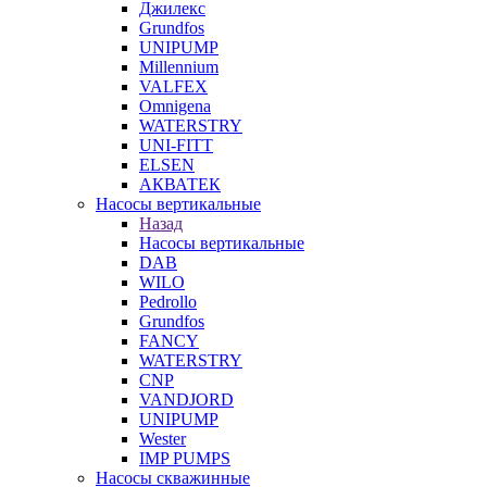
Джилекс
Grundfos
UNIPUMP
Millennium
VALFEX
Omnigena
WATERSTRY
UNI-FITT
ELSEN
АКВАТЕК
Насосы вертикальные
Назад
Насосы вертикальные
DAB
WILO
Pedrollo
Grundfos
FANCY
WATERSTRY
CNP
VANDJORD
UNIPUMP
Wester
IMP PUMPS
Насосы скважинные