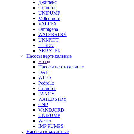
Джилекс
Grundfos
UNIPUMP
Millennium
VALFEX
Omnigena
WATERSTRY
UNI-FITT
ELSEN
АКВАТЕК
Насосы вертикальные
Назад
Насосы вертикальные
DAB
WILO
Pedrollo
Grundfos
FANCY
WATERSTRY
CNP
VANDJORD
UNIPUMP
Wester
IMP PUMPS
Насосы скважинные