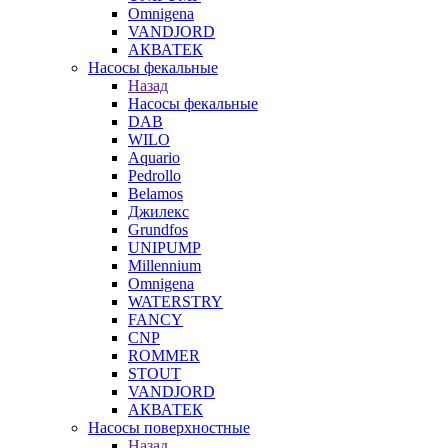
Omnigena
VANDJORD
АКВАТЕК
Насосы фекальные
Назад
Насосы фекальные
DAB
WILO
Aquario
Pedrollo
Belamos
Джилекс
Grundfos
UNIPUMP
Millennium
Omnigena
WATERSTRY
FANCY
CNP
ROMMER
STOUT
VANDJORD
АКВАТЕК
Насосы поверхностные
Назад