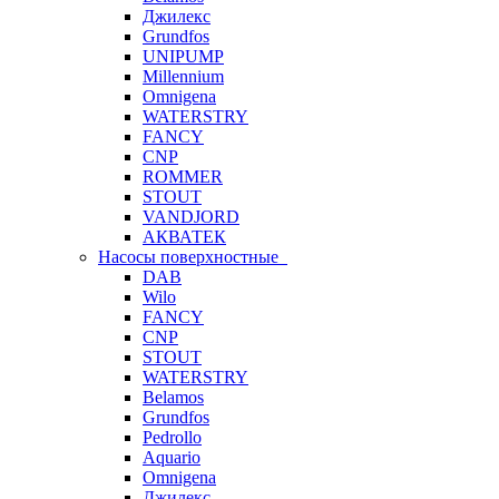
Джилекс
Grundfos
UNIPUMP
Millennium
Omnigena
WATERSTRY
FANCY
CNP
ROMMER
STOUT
VANDJORD
АКВАТЕК
Насосы поверхностные
DAB
Wilo
FANCY
CNP
STOUT
WATERSTRY
Belamos
Grundfos
Pedrollo
Aquario
Omnigena
Джилекс