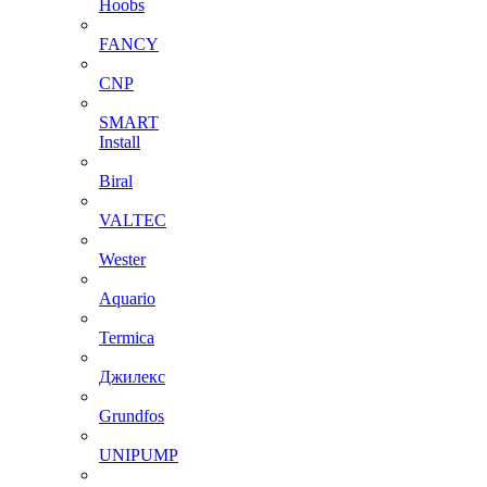
Hoobs
FANCY
CNP
SMART
Install
Biral
VALTEC
Wester
Aquario
Termica
Джилекс
Grundfos
UNIPUMP