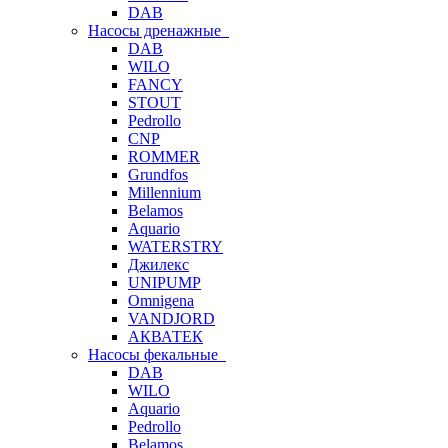
DAB
Насосы дренажные
DAB
WILO
FANCY
STOUT
Pedrollo
CNP
ROMMER
Grundfos
Millennium
Belamos
Aquario
WATERSTRY
Джилекс
UNIPUMP
Omnigena
VANDJORD
АКВАТЕК
Насосы фекальные
DAB
WILO
Aquario
Pedrollo
Belamos