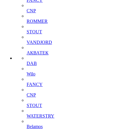
FANCY
CNP
ROMMER
STOUT
VANDJORD
АКВАТЕК
DAB
Wilo
FANCY
CNP
STOUT
WATERSTRY
Belamos