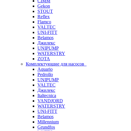
CIMM
Gekon
STOUT
Reflex
Flamco
VALTEC
UNI-FITT
Belamos
Джилекс
UNIPUMP
WATERSTRY
ZOTA
Комплектующие для насосов
Aquario
Pedrollo
UNIPUMP
VALTEC
Джилекс
Italtecnica
VANDJORD
WATERSTRY
UNI-FITT
Belamos
Millennium
Grundfos