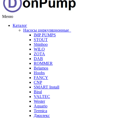
Меню
Каталог
Насосы циркуляционные
IMP PUMPS
STOUT
Shinhoo
WILO
ZOTA
DAB
ROMMER
Belamos
Hoobs
FANCY
CNP
SMART Install
Biral
VALTEC
Wester
Aquario
Termica
Джилекс