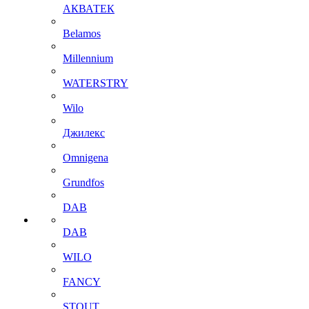
АКВАТЕК
Belamos
Millennium
WATERSTRY
Wilo
Джилекс
Omnigena
Grundfos
DAB
DAB
WILO
FANCY
STOUT