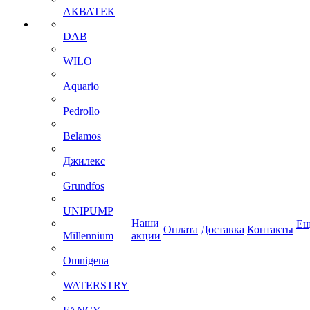
АКВАТЕК
DAB
WILO
Aquario
Pedrollo
Belamos
Джилекс
Grundfos
UNIPUMP
Наши
Ещ
Оплата
Доставка
Контакты
Millennium
акции
Omnigena
WATERSTRY