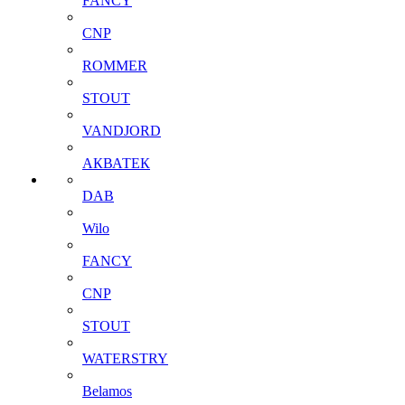
FANCY
CNP
ROMMER
STOUT
VANDJORD
АКВАТЕК
DAB
Wilo
FANCY
CNP
STOUT
WATERSTRY
Belamos