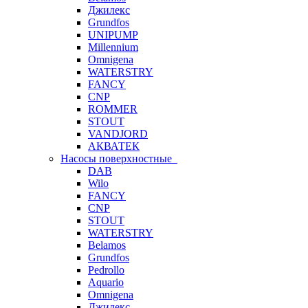
Джилекс
Grundfos
UNIPUMP
Millennium
Omnigena
WATERSTRY
FANCY
CNP
ROMMER
STOUT
VANDJORD
АКВАТЕК
Насосы поверхностные
DAB
Wilo
FANCY
CNP
STOUT
WATERSTRY
Belamos
Grundfos
Pedrollo
Aquario
Omnigena
Джилекс