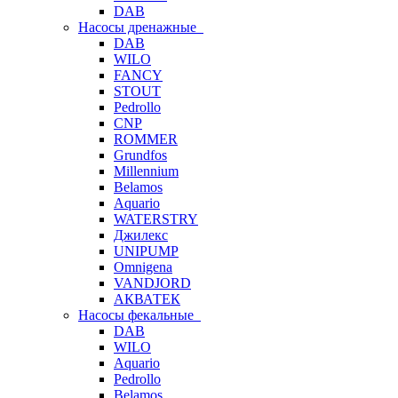
DAB
Насосы дренажные
DAB
WILO
FANCY
STOUT
Pedrollo
CNP
ROMMER
Grundfos
Millennium
Belamos
Aquario
WATERSTRY
Джилекс
UNIPUMP
Omnigena
VANDJORD
АКВАТЕК
Насосы фекальные
DAB
WILO
Aquario
Pedrollo
Belamos