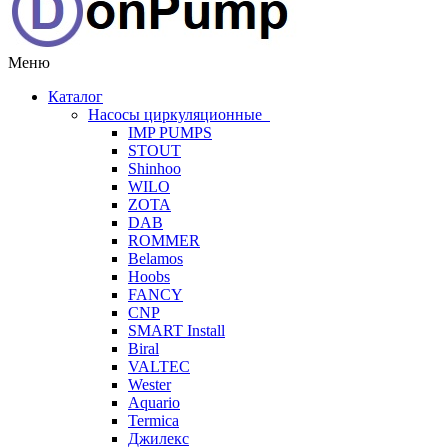
Меню
Каталог
Насосы циркуляционные
IMP PUMPS
STOUT
Shinhoo
WILO
ZOTA
DAB
ROMMER
Belamos
Hoobs
FANCY
CNP
SMART Install
Biral
VALTEC
Wester
Aquario
Termica
Джилекс