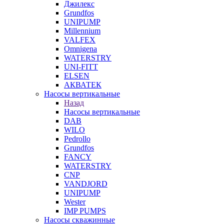
Джилекс
Grundfos
UNIPUMP
Millennium
VALFEX
Omnigena
WATERSTRY
UNI-FITT
ELSEN
АКВАТЕК
Насосы вертикальные
Назад
Насосы вертикальные
DAB
WILO
Pedrollo
Grundfos
FANCY
WATERSTRY
CNP
VANDJORD
UNIPUMP
Wester
IMP PUMPS
Насосы скважинные