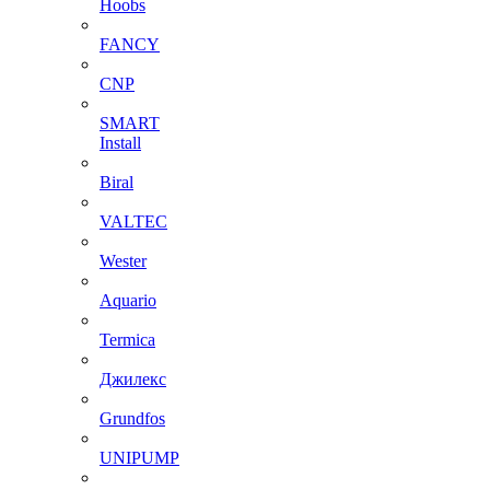
Hoobs
FANCY
CNP
SMART
Install
Biral
VALTEC
Wester
Aquario
Termica
Джилекс
Grundfos
UNIPUMP