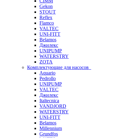
CIMM
Gekon
STOUT
Reflex
Flamco
VALTEC
UNI-FITT
Belamos
Джилекс
UNIPUMP
WATERSTRY
ZOTA
Комплектующие для насосов
Aquario
Pedrollo
UNIPUMP
VALTEC
Джилекс
Italtecnica
VANDJORD
WATERSTRY
UNI-FITT
Belamos
Millennium
Grundfos