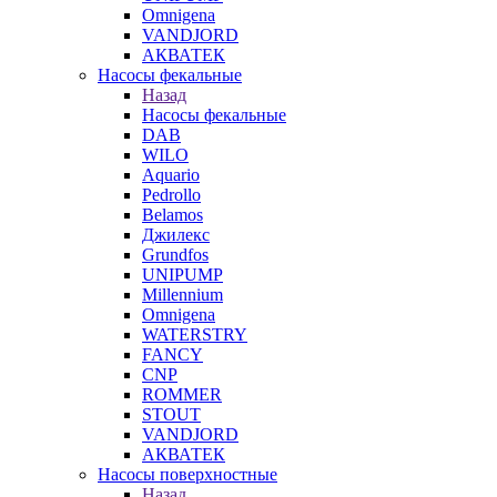
Omnigena
VANDJORD
АКВАТЕК
Насосы фекальные
Назад
Насосы фекальные
DAB
WILO
Aquario
Pedrollo
Belamos
Джилекс
Grundfos
UNIPUMP
Millennium
Omnigena
WATERSTRY
FANCY
CNP
ROMMER
STOUT
VANDJORD
АКВАТЕК
Насосы поверхностные
Назад