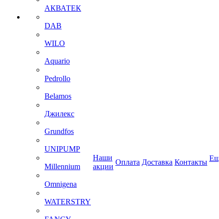
АКВАТЕК
DAB
WILO
Aquario
Pedrollo
Belamos
Джилекс
Grundfos
UNIPUMP
Наши
Ещ
Оплата
Доставка
Контакты
Millennium
акции
Omnigena
WATERSTRY