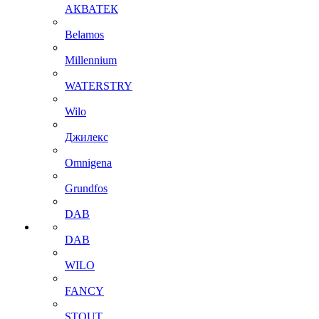
АКВАТЕК
Belamos
Millennium
WATERSTRY
Wilo
Джилекс
Omnigena
Grundfos
DAB
DAB
WILO
FANCY
STOUT