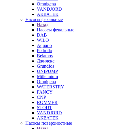
Omnigena
VANDJORD
АКВАТЕК
Насосы фекальные
Назад
Насосы фекальные
DAB
WILO
Aquario
Pedrollo
Belamos
Джилекс
Grundfos
UNIPUMP
Millennium
Omnigena
WATERSTRY
FANCY
CNP
ROMMER
STOUT
VANDJORD
АКВАТЕК
Насосы поверхностные
Назад