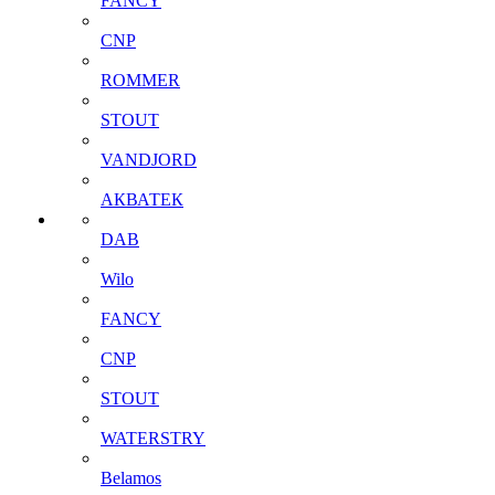
FANCY
CNP
ROMMER
STOUT
VANDJORD
АКВАТЕК
DAB
Wilo
FANCY
CNP
STOUT
WATERSTRY
Belamos