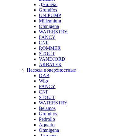
Джилекс
Grundfos
UNIPUMP
Millennium
Omnigena
WATERSTRY
FANCY
CNP
ROMMER
STOUT
VANDJORD
АКВАТЕК
Насосы поверхностные
DAB
Wilo
FANCY
CNP
STOUT
WATERSTRY
Belamos
Grundfos
Pedrollo
Aquario
Omnigena
Джилекс