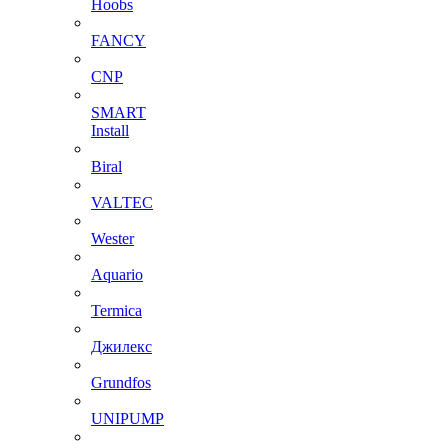
Hoobs
FANCY
CNP
SMART
Install
Biral
VALTEC
Wester
Aquario
Termica
Джилекс
Grundfos
UNIPUMP