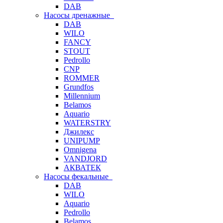
DAB
Насосы дренажные
DAB
WILO
FANCY
STOUT
Pedrollo
CNP
ROMMER
Grundfos
Millennium
Belamos
Aquario
WATERSTRY
Джилекс
UNIPUMP
Omnigena
VANDJORD
АКВАТЕК
Насосы фекальные
DAB
WILO
Aquario
Pedrollo
Belamos