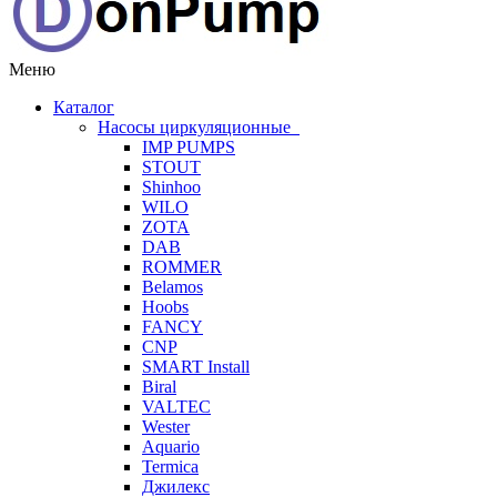
Меню
Каталог
Насосы циркуляционные
IMP PUMPS
STOUT
Shinhoo
WILO
ZOTA
DAB
ROMMER
Belamos
Hoobs
FANCY
CNP
SMART Install
Biral
VALTEC
Wester
Aquario
Termica
Джилекс