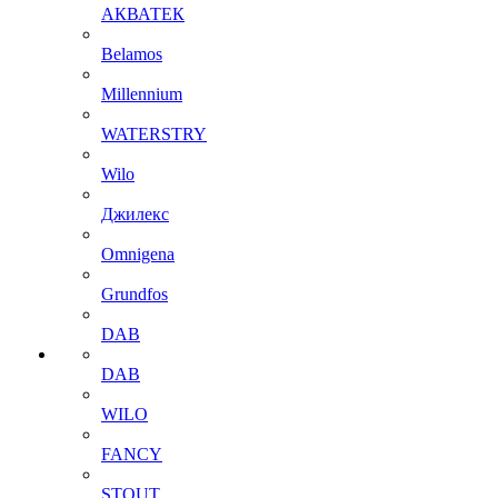
АКВАТЕК
Belamos
Millennium
WATERSTRY
Wilo
Джилекс
Omnigena
Grundfos
DAB
DAB
WILO
FANCY
STOUT