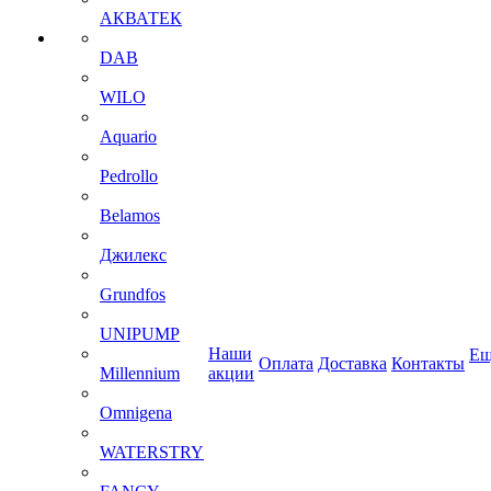
АКВАТЕК
DAB
WILO
Aquario
Pedrollo
Belamos
Джилекс
Grundfos
UNIPUMP
Наши
Ещ
Оплата
Доставка
Контакты
Millennium
акции
Omnigena
WATERSTRY