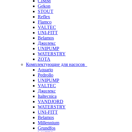
CIMM
Gekon
STOUT
Reflex
Flamco
VALTEC
UNI-FITT
Belamos
Джилекс
UNIPUMP
WATERSTRY
ZOTA
Комплектующие для насосов
Aquario
Pedrollo
UNIPUMP
VALTEC
Джилекс
Italtecnica
VANDJORD
WATERSTRY
UNI-FITT
Belamos
Millennium
Grundfos