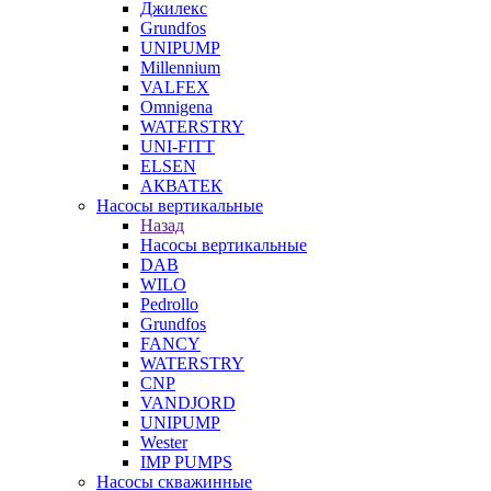
Джилекс
Grundfos
UNIPUMP
Millennium
VALFEX
Omnigena
WATERSTRY
UNI-FITT
ELSEN
АКВАТЕК
Насосы вертикальные
Назад
Насосы вертикальные
DAB
WILO
Pedrollo
Grundfos
FANCY
WATERSTRY
CNP
VANDJORD
UNIPUMP
Wester
IMP PUMPS
Насосы скважинные