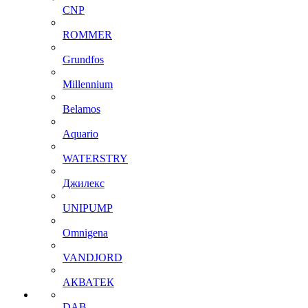
CNP
ROMMER
Grundfos
Millennium
Belamos
Aquario
WATERSTRY
Джилекс
UNIPUMP
Omnigena
VANDJORD
АКВАТЕК
DAB