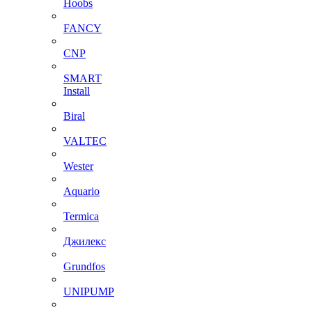
Hoobs
FANCY
CNP
SMART
Install
Biral
VALTEC
Wester
Aquario
Termica
Джилекс
Grundfos
UNIPUMP