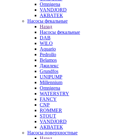
Omnigena
VANDJORD
АКВАТЕК
Насосы фекальные
Назад
Насосы фекальные
DAB
WILO
Aquario
Pedrollo
Belamos
Джилекс
Grundfos
UNIPUMP
Millennium
Omnigena
WATERSTRY
FANCY
CNP
ROMMER
STOUT
VANDJORD
АКВАТЕК
Насосы поверхностные
Назад