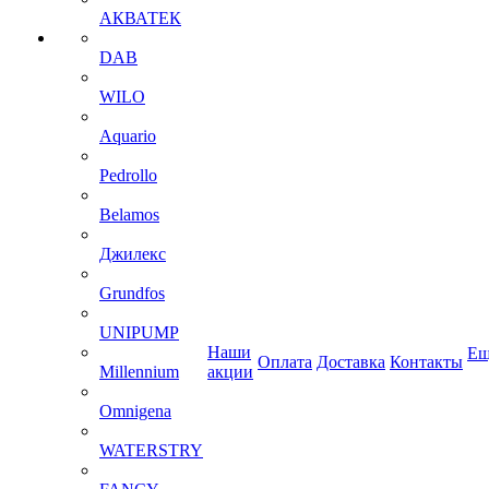
АКВАТЕК
DAB
WILO
Aquario
Pedrollo
Belamos
Джилекс
Grundfos
UNIPUMP
Наши
Ещ
Оплата
Доставка
Контакты
Millennium
акции
Omnigena
WATERSTRY