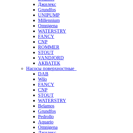
Джилекс
Grundfos
UNIPUMP
Millennium
Omnigena
WATERSTRY
FANCY
CNP
ROMMER
STOUT
VANDJORD
АКВАТЕК
Насосы поверхностные
DAB
Wilo
FANCY
CNP
STOUT
WATERSTRY
Belamos
Grundfos
Pedrollo
Aquario
Omnigena
Джилекс