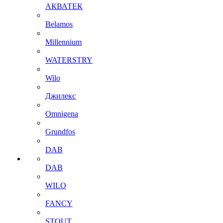
АКВАТЕК
Belamos
Millennium
WATERSTRY
Wilo
Джилекс
Omnigena
Grundfos
DAB
DAB
WILO
FANCY
STOUT