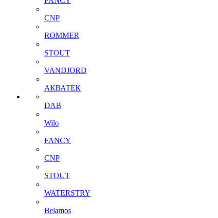
FANCY
CNP
ROMMER
STOUT
VANDJORD
АКВАТЕК
DAB
Wilo
FANCY
CNP
STOUT
WATERSTRY
Belamos