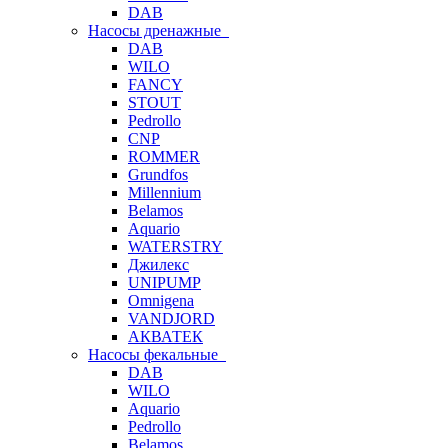
DAB
Насосы дренажные
DAB
WILO
FANCY
STOUT
Pedrollo
CNP
ROMMER
Grundfos
Millennium
Belamos
Aquario
WATERSTRY
Джилекс
UNIPUMP
Omnigena
VANDJORD
АКВАТЕК
Насосы фекальные
DAB
WILO
Aquario
Pedrollo
Belamos