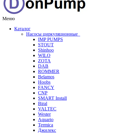
Меню
Каталог
Насосы циркуляционные
IMP PUMPS
STOUT
Shinhoo
WILO
ZOTA
DAB
ROMMER
Belamos
Hoobs
FANCY
CNP
SMART Install
Biral
VALTEC
Wester
Aquario
Termica
Джилекс