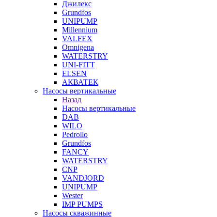
Джилекс
Grundfos
UNIPUMP
Millennium
VALFEX
Omnigena
WATERSTRY
UNI-FITT
ELSEN
АКВАТЕК
Насосы вертикальные
Назад
Насосы вертикальные
DAB
WILO
Pedrollo
Grundfos
FANCY
WATERSTRY
CNP
VANDJORD
UNIPUMP
Wester
IMP PUMPS
Насосы скважинные