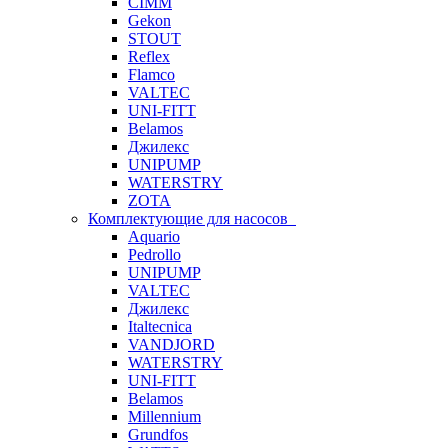
CIMM
Gekon
STOUT
Reflex
Flamco
VALTEC
UNI-FITT
Belamos
Джилекс
UNIPUMP
WATERSTRY
ZOTA
Комплектующие для насосов
Aquario
Pedrollo
UNIPUMP
VALTEC
Джилекс
Italtecnica
VANDJORD
WATERSTRY
UNI-FITT
Belamos
Millennium
Grundfos