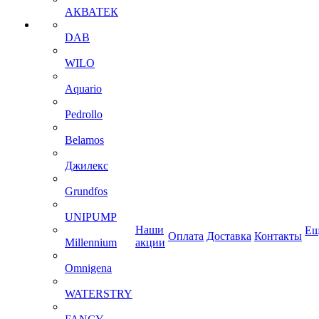
АКВАТЕК
DAB
WILO
Aquario
Pedrollo
Belamos
Джилекс
Grundfos
UNIPUMP
Наши
Ещ
Оплата
Доставка
Контакты
Millennium
акции
Omnigena
WATERSTRY