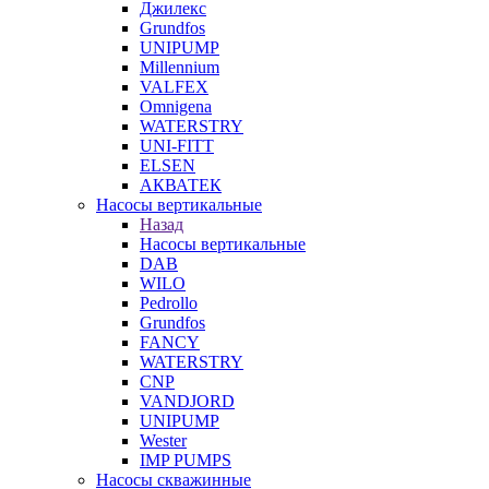
Джилекс
Grundfos
UNIPUMP
Millennium
VALFEX
Omnigena
WATERSTRY
UNI-FITT
ELSEN
АКВАТЕК
Насосы вертикальные
Назад
Насосы вертикальные
DAB
WILO
Pedrollo
Grundfos
FANCY
WATERSTRY
CNP
VANDJORD
UNIPUMP
Wester
IMP PUMPS
Насосы скважинные