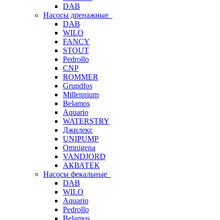
DAB
Насосы дренажные
DAB
WILO
FANCY
STOUT
Pedrollo
CNP
ROMMER
Grundfos
Millennium
Belamos
Aquario
WATERSTRY
Джилекс
UNIPUMP
Omnigena
VANDJORD
АКВАТЕК
Насосы фекальные
DAB
WILO
Aquario
Pedrollo
Belamos