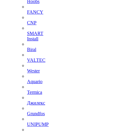
Hoobs
FANCY
CNP
SMART
Install
Biral
VALTEC
Wester
Aquario
Termica
Джилекс
Grundfos
UNIPUMP