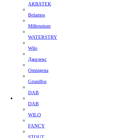
АКВАТЕК
Belamos
Millennium
WATERSTRY
Wilo
Джилекс
Omnigena
Grundfos
DAB
DAB
WILO
FANCY
STOUT