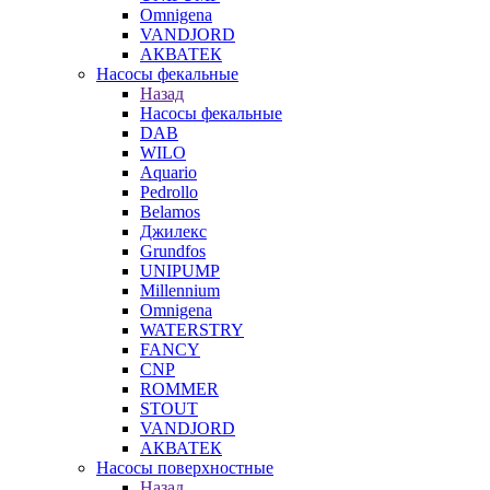
Omnigena
VANDJORD
АКВАТЕК
Насосы фекальные
Назад
Насосы фекальные
DAB
WILO
Aquario
Pedrollo
Belamos
Джилекс
Grundfos
UNIPUMP
Millennium
Omnigena
WATERSTRY
FANCY
CNP
ROMMER
STOUT
VANDJORD
АКВАТЕК
Насосы поверхностные
Назад