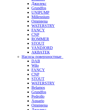
Джилекс
Grundfos
UNIPUMP
Millennium
Omnigena
WATERSTRY
FANCY
CNP
ROMMER
STOUT
VANDJORD
АКВАТЕК
Насосы поверхностные
DAB
Wilo
FANCY
CNP
STOUT
WATERSTRY
Belamos
Grundfos
Pedrollo
Aquario
Omnigena
Джилекс