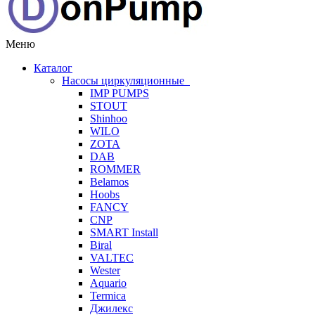
Меню
Каталог
Насосы циркуляционные
IMP PUMPS
STOUT
Shinhoo
WILO
ZOTA
DAB
ROMMER
Belamos
Hoobs
FANCY
CNP
SMART Install
Biral
VALTEC
Wester
Aquario
Termica
Джилекс