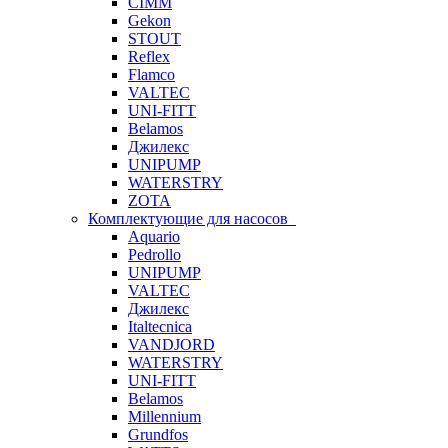
CIMM
Gekon
STOUT
Reflex
Flamco
VALTEC
UNI-FITT
Belamos
Джилекс
UNIPUMP
WATERSTRY
ZOTA
Комплектующие для насосов
Aquario
Pedrollo
UNIPUMP
VALTEC
Джилекс
Italtecnica
VANDJORD
WATERSTRY
UNI-FITT
Belamos
Millennium
Grundfos