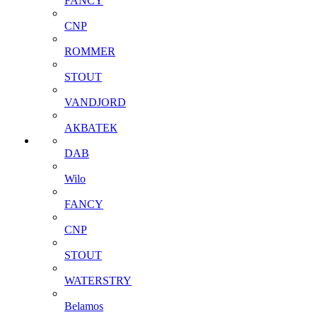
FANCY
CNP
ROMMER
STOUT
VANDJORD
АКВАТЕК
DAB
Wilo
FANCY
CNP
STOUT
WATERSTRY
Belamos