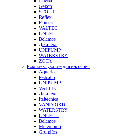
CIMM
Gekon
STOUT
Reflex
Flamco
VALTEC
UNI-FITT
Belamos
Джилекс
UNIPUMP
WATERSTRY
ZOTA
Комплектующие для насосов
Aquario
Pedrollo
UNIPUMP
VALTEC
Джилекс
Italtecnica
VANDJORD
WATERSTRY
UNI-FITT
Belamos
Millennium
Grundfos