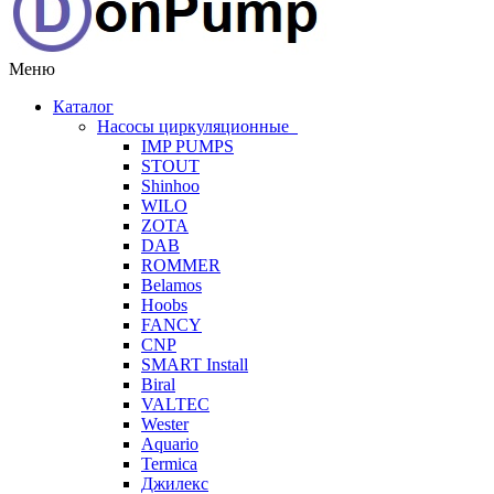
Меню
Каталог
Насосы циркуляционные
IMP PUMPS
STOUT
Shinhoo
WILO
ZOTA
DAB
ROMMER
Belamos
Hoobs
FANCY
CNP
SMART Install
Biral
VALTEC
Wester
Aquario
Termica
Джилекс