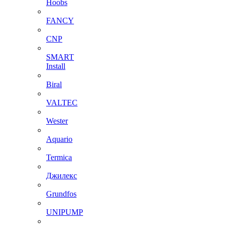
Hoobs
FANCY
CNP
SMART
Install
Biral
VALTEC
Wester
Aquario
Termica
Джилекс
Grundfos
UNIPUMP