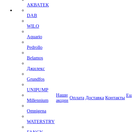
АКВАТЕК
DAB
WILO
Aquario
Pedrollo
Belamos
Джилекс
Grundfos
UNIPUMP
Наши
Ещ
Оплата
Доставка
Контакты
Millennium
акции
Omnigena
WATERSTRY