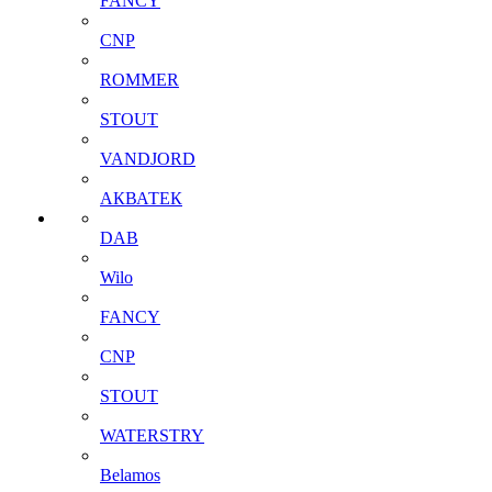
FANCY
CNP
ROMMER
STOUT
VANDJORD
АКВАТЕК
DAB
Wilo
FANCY
CNP
STOUT
WATERSTRY
Belamos