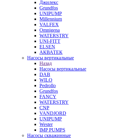
Джилекс
Grundfos
UNIPUMP
Millennium
VALFEX
Omnigena
WATERSTRY
UNI-FITT
ELSEN
АКВАТЕК
Насосы вертикальные
Назад
Насосы вертикальные
DAB
WILO
Pedrollo
Grundfos
FANCY
WATERSTRY
CNP
VANDJORD
UNIPUMP
Wester
IMP PUMPS
Насосы скважинные