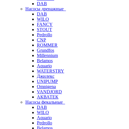
DAB
Насосы дренажные
DAB
WILO
FANCY
STOUT
Pedrollo
CNP
ROMMER
Grundfos
Millennium
Belamos
Aquario
WATERSTRY
Джилекс
UNIPUMP
Omnigena
VANDJORD
АКВАТЕК
Насосы фекальные
DAB
WILO
Aquario
Pedrollo
Belamos