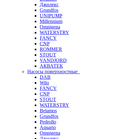
Джилекс
Grundfos
UNIPUMP
Millennium
Omnigena
WATERSTRY
FANCY
CNP
ROMMER
STOUT
VANDJORD
АКВАТЕК
Насосы поверхностные
DAB
Wilo
FANCY
CNP
STOUT
WATERSTRY
Belamos
Grundfos
Pedrollo
Aquario
Omnigena
Джилекс