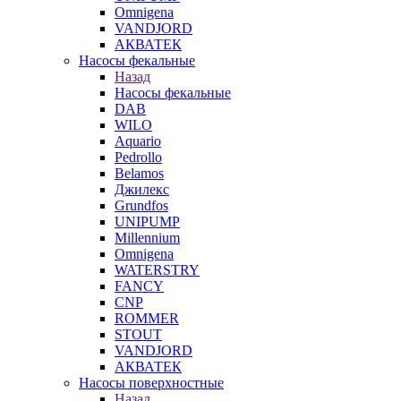
Omnigena
VANDJORD
АКВАТЕК
Насосы фекальные
Назад
Насосы фекальные
DAB
WILO
Aquario
Pedrollo
Belamos
Джилекс
Grundfos
UNIPUMP
Millennium
Omnigena
WATERSTRY
FANCY
CNP
ROMMER
STOUT
VANDJORD
АКВАТЕК
Насосы поверхностные
Назад