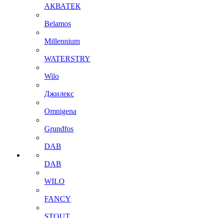
АКВАТЕК
Belamos
Millennium
WATERSTRY
Wilo
Джилекс
Omnigena
Grundfos
DAB
DAB
WILO
FANCY
STOUT