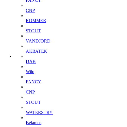
FANCY
CNP
ROMMER
STOUT
VANDJORD
АКВАТЕК
DAB
Wilo
FANCY
CNP
STOUT
WATERSTRY
Belamos