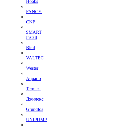
Hoobs
FANCY
CNP
SMART
Install
Biral
VALTEC
Wester
Aquario
Termica
Джилекс
Grundfos
UNIPUMP