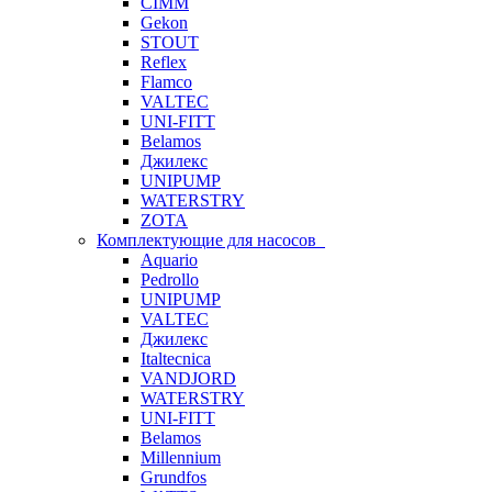
CIMM
Gekon
STOUT
Reflex
Flamco
VALTEC
UNI-FITT
Belamos
Джилекс
UNIPUMP
WATERSTRY
ZOTA
Комплектующие для насосов
Aquario
Pedrollo
UNIPUMP
VALTEC
Джилекс
Italtecnica
VANDJORD
WATERSTRY
UNI-FITT
Belamos
Millennium
Grundfos