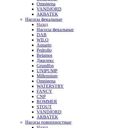
Omnigena
VANDJORD
АКВАТЕК
Насосы фекальные
Назад
Насосы фекальные
DAB
WILO
Aquario
Pedrollo
Belamos
Джилекс
Grundfos
UNIPUMP
Millennium
Omnigena
WATERSTRY
FANCY
CNP
ROMMER
STOUT
VANDJORD
АКВАТЕК
Насосы поверхностные
Назад