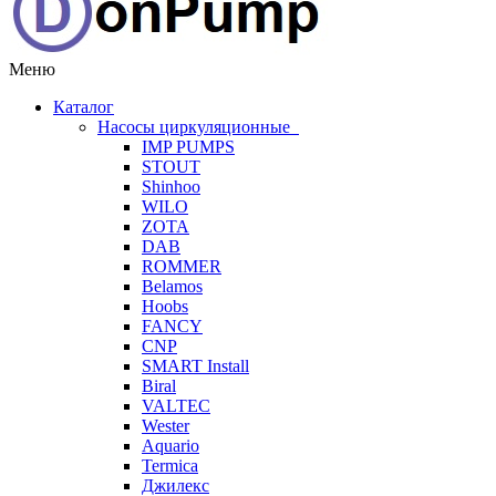
Меню
Каталог
Насосы циркуляционные
IMP PUMPS
STOUT
Shinhoo
WILO
ZOTA
DAB
ROMMER
Belamos
Hoobs
FANCY
CNP
SMART Install
Biral
VALTEC
Wester
Aquario
Termica
Джилекс