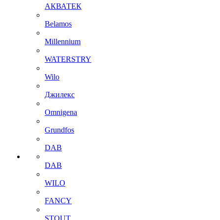
АКВАТЕК
Belamos
Millennium
WATERSTRY
Wilo
Джилекс
Omnigena
Grundfos
DAB
DAB
WILO
FANCY
STOUT