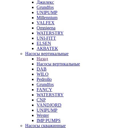
Джилекс
Grundfos
UNIPUMP
Millennium
VALFEX
Omnigena
WATERSTRY
UNI-FITT
ELSEN
АКВАТЕК
Насосы вертикальные
Назад
Насосы вертикальные
DAB
WILO
Pedrollo
Grundfos
FANCY
WATERSTRY
CNP
VANDJORD
UNIPUMP
Wester
IMP PUMPS
Насосы скважинные