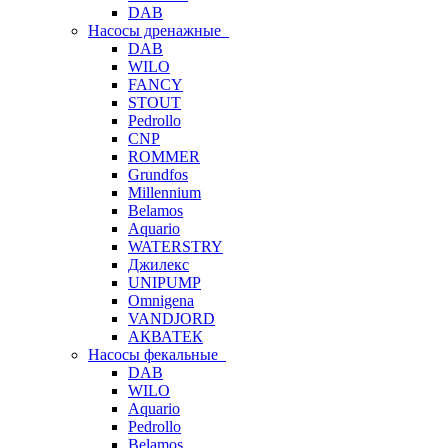
DAB
Насосы дренажные
DAB
WILO
FANCY
STOUT
Pedrollo
CNP
ROMMER
Grundfos
Millennium
Belamos
Aquario
WATERSTRY
Джилекс
UNIPUMP
Omnigena
VANDJORD
АКВАТЕК
Насосы фекальные
DAB
WILO
Aquario
Pedrollo
Belamos