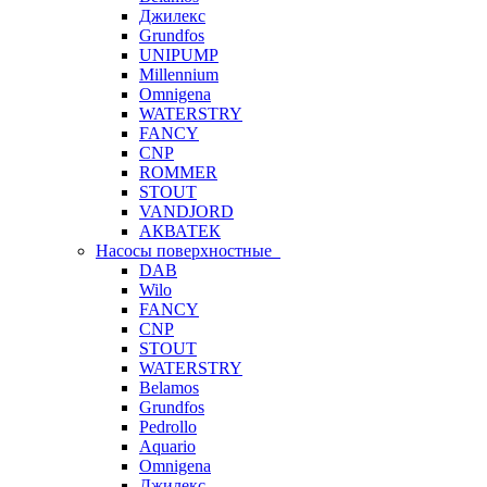
Джилекс
Grundfos
UNIPUMP
Millennium
Omnigena
WATERSTRY
FANCY
CNP
ROMMER
STOUT
VANDJORD
АКВАТЕК
Насосы поверхностные
DAB
Wilo
FANCY
CNP
STOUT
WATERSTRY
Belamos
Grundfos
Pedrollo
Aquario
Omnigena
Джилекс