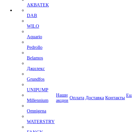
АКВАТЕК
DAB
WILO
Aquario
Pedrollo
Belamos
Джилекс
Grundfos
UNIPUMP
Наши
Ещ
Оплата
Доставка
Контакты
Millennium
акции
Omnigena
WATERSTRY